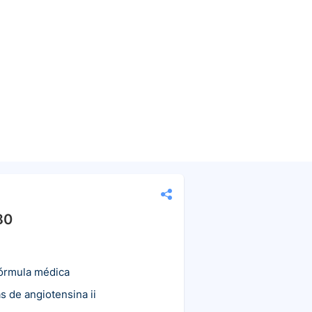
80
fórmula médica
s de angiotensina ii