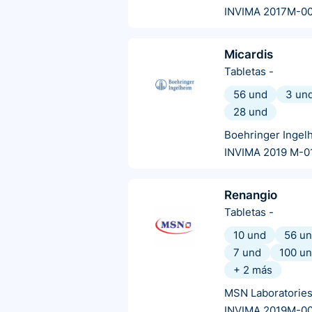
INVIMA 2017M-00
Micardis
Tabletas
-
56 und
3 un
28 und
Boehringer Ingel
INVIMA 2019 M-0
Renangio
Tabletas
-
10 und
56 u
7 und
100 u
+
2
más
MSN Laboratorie
INVIMA 2019M-0