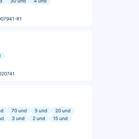
d
30 und
4 und
007941-R1
d
020741
nd
70 und
5 und
20 und
nd
3 und
2 und
15 und