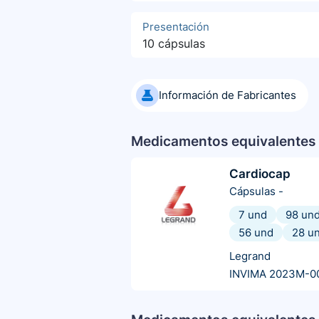
Presentación
10 cápsulas
Información de Fabricantes
Medicamentos equivalentes 
Cardiocap
Cápsulas
-
7 und
98 un
56 und
28 u
Legrand
INVIMA 2023M-0