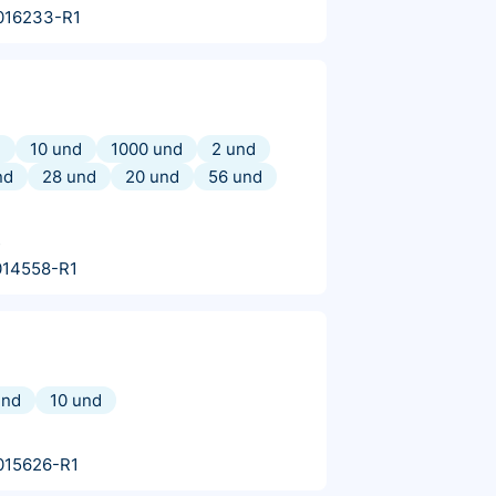
016233-R1
d
10 und
1000 und
2 und
nd
28 und
20 und
56 und
s
014558-R1
und
10 und
015626-R1