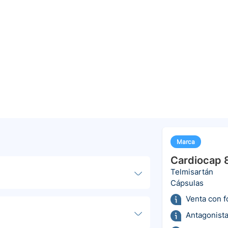
Marca
Cardiocap 
Telmisartán
Cápsulas
Venta con 
Antagonista