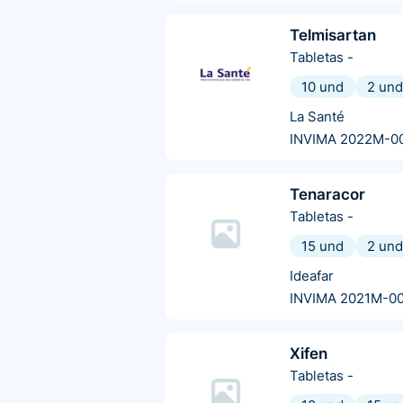
Telmisartan
Tabletas
-
10 und
2 und
La Santé
INVIMA 2022M-0
Tenaracor
Tabletas
-
15 und
2 und
Ideafar
INVIMA 2021M-0
Xifen
Tabletas
-