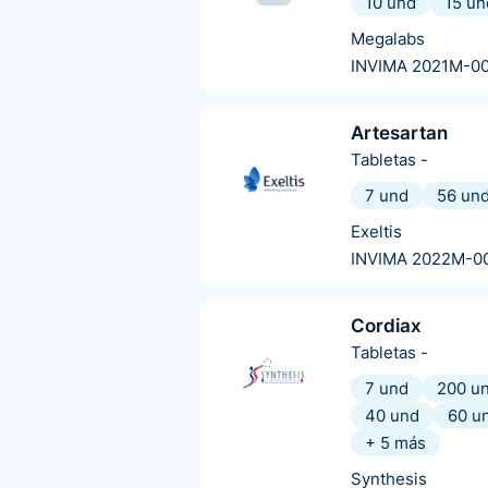
10 und
15 un
Megalabs
INVIMA 2021M-0
Artesartan
Tabletas
-
7 und
56 un
Exeltis
INVIMA 2022M-0
Cordiax
Tabletas
-
7 und
200 u
40 und
60 u
+
5
más
Synthesis