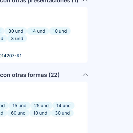
con otras presentaciones (
1
)
d
30 und
14 und
10 und
nd
3 und
014207-R1
con otras formas (
22
)
nd
15 und
25 und
14 und
nd
60 und
10 und
30 und