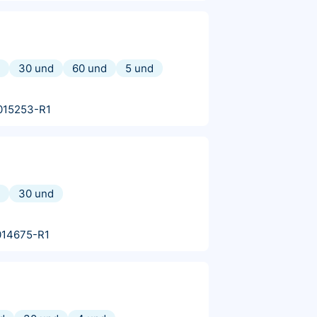
30 und
60 und
5 und
015253-R1
30 und
014675-R1