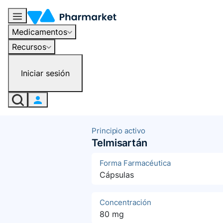
Medicamentos
Recursos
Iniciar sesión
Principio activo
Telmisartán
Forma Farmacéutica
Cápsulas
Concentración
80 mg