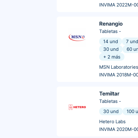
INVIMA 2022M-0
Renangio
Tabletas
-
14 und
7 un
30 und
60 u
+
2
más
MSN Laboratorie
INVIMA 2018M-0
Temiltar
Tabletas
-
30 und
100 
Hetero Labs
INVIMA 2020M-0