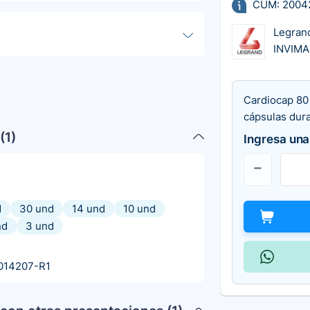
CUM: 2004
Legran
INVIMA
Cardiocap 80
cápsulas dur
(
1
)
Ingresa una
d
30 und
14 und
10 und
nd
3 und
014207-R1