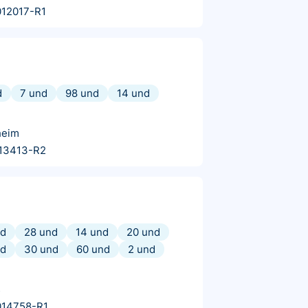
12017-R1
d
7 und
98 und
14 und
heim
13413-R2
nd
28 und
14 und
20 und
nd
30 und
60 und
2 und
s
014758-R1