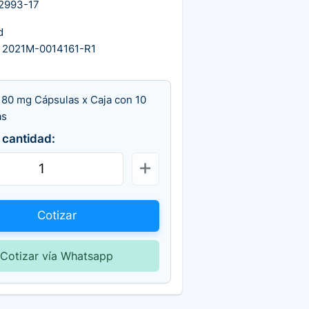
2993-17
d
 2021M-0014161-R1
 80 mg Cápsulas x Caja con 10
as
 cantidad:
Cotizar
Cotizar vía Whatsapp