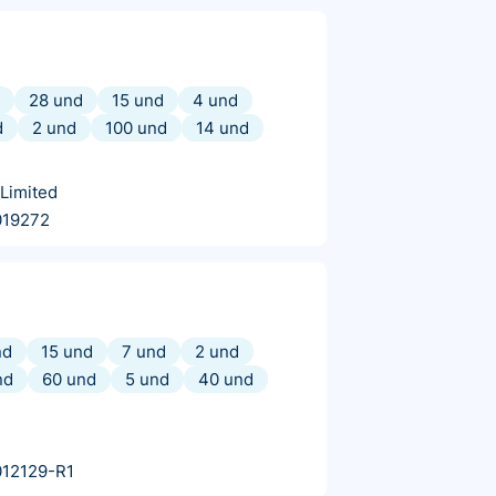
28 und
15 und
4 und
d
2 und
100 und
14 und
 Limited
019272
nd
15 und
7 und
2 und
nd
60 und
5 und
40 und
12129-R1