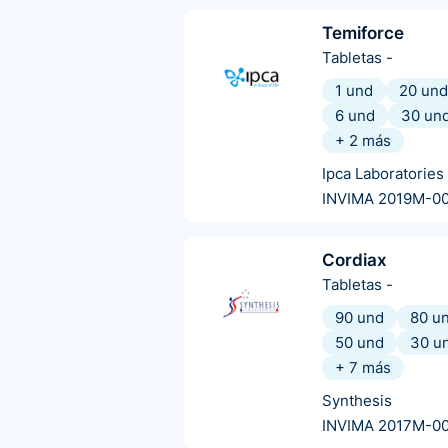
Temiforce
Tabletas
-
1 und
20 und
6 und
30 un
+
2
más
Ipca Laboratories
INVIMA 2019M-0
Cordiax
Tabletas
-
90 und
80 u
50 und
30 u
+
7
más
Synthesis
INVIMA 2017M-00