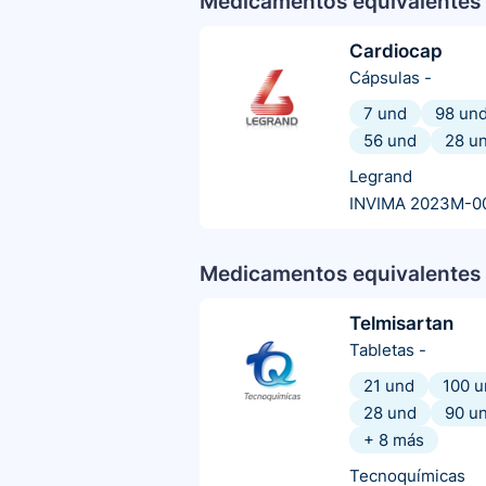
Medicamentos equivalentes 
Cardiocap
Cápsulas
-
7 und
98 un
56 und
28 u
Legrand
INVIMA 2023M-0
Medicamentos equivalentes 
Telmisartan
Tabletas
-
21 und
100 u
28 und
90 u
+
8
más
Tecnoquímicas