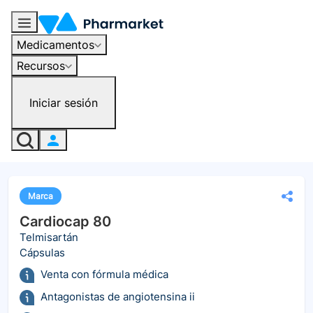
Medicamentos
Recursos
Iniciar sesión
Marca
Cardiocap 80
Telmisartán
Cápsulas
Venta con fórmula médica
Antagonistas de angiotensina ii