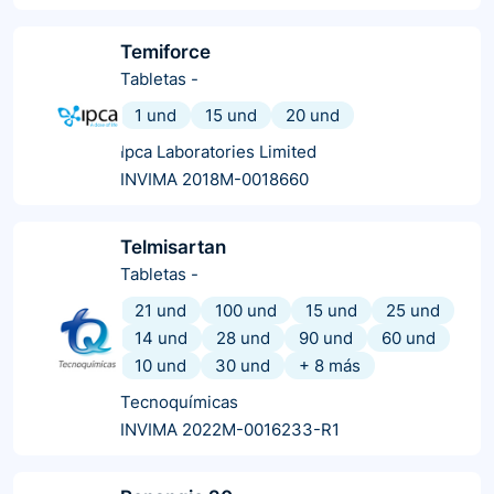
Temiforce
Tabletas
-
1 und
15 und
20 und
Ipca Laboratories Limited
INVIMA 2018M-0018660
Telmisartan
Tabletas
-
21 und
100 und
15 und
25 und
14 und
28 und
90 und
60 und
10 und
30 und
+
8
más
Tecnoquímicas
INVIMA 2022M-0016233-R1