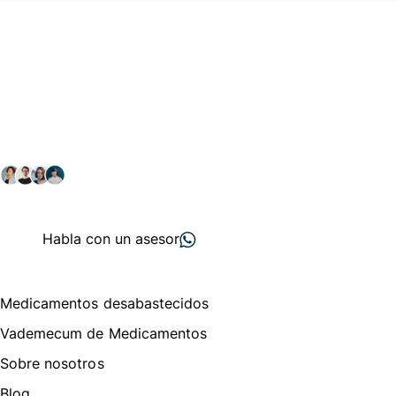
Conéctate con nuestra
comunidad farmacéutica
Explora nuestras soluciones y servicios para el sector
salud y farmacéutico.
+ 2000
proveedores
nos recomiendan
Habla con un asesor
Menú de navegación
Medicamentos desabastecidos
Vademecum de Medicamentos
Sobre nosotros
Blog