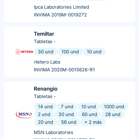
Ipca Laboratories Limited
INVIMA 2019M-0019272
Temiltar
Tabletas
-
30 und
100 und
10 und
Hetero Labs
INVIMA 2020M-0015626-R1
Renangio
Tabletas
-
14 und
7 und
10 und
1000 und
2 und
30 und
60 und
28 und
20 und
56 und
+
2
más
MSN Laboratories