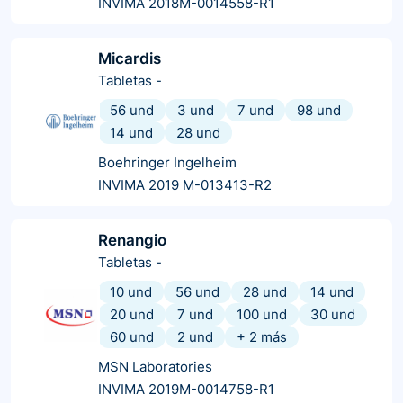
INVIMA 2018M-0014558-R1
Micardis
Tabletas
-
56 und
3 und
7 und
98 und
14 und
28 und
Boehringer Ingelheim
INVIMA 2019 M-013413-R2
Renangio
Tabletas
-
10 und
56 und
28 und
14 und
20 und
7 und
100 und
30 und
60 und
2 und
+
2
más
MSN Laboratories
INVIMA 2019M-0014758-R1