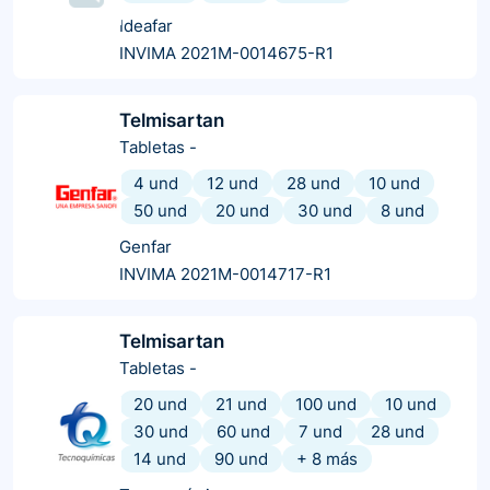
Ideafar
INVIMA 2021M-0014675-R1
Telmisartan
Tabletas
-
4 und
12 und
28 und
10 und
50 und
20 und
30 und
8 und
Genfar
INVIMA 2021M-0014717-R1
Telmisartan
Tabletas
-
20 und
21 und
100 und
10 und
30 und
60 und
7 und
28 und
14 und
90 und
+
8
más