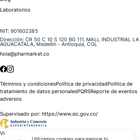
Laboratorios
Te puede interesar
NIT:
901602385
Dirección:
CR 50 C 10 S 120 BG 111, MALL INDUSTRIAL LA
AGUACATALA, Medellín - Antioquia, COL
hola@pharmarket.co
©
2026
Pharmarket. Todos los derechos reservados.
Términos y condiciones
Política de privacidad
Política de
tratamiento de datos personales
PQRS
Reporte de eventos
adversos
Supervisado por:
https://www.sic.gov.co/
Vigilado por:
https://www.dssa.gov.co/
Utilizamos cookies para mejorar tu