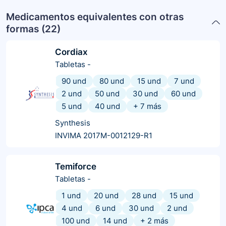
Medicamentos equivalentes con otras
formas (
22
)
Cordiax
Tabletas
-
90 und
80 und
15 und
7 und
2 und
50 und
30 und
60 und
5 und
40 und
+
7
más
Synthesis
INVIMA 2017M-0012129-R1
Temiforce
Tabletas
-
1 und
20 und
28 und
15 und
4 und
6 und
30 und
2 und
100 und
14 und
+
2
más