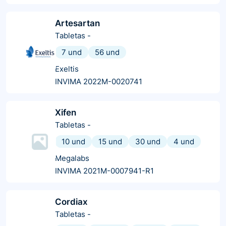
Artesartan
Tabletas
-
7 und
56 und
Exeltis
INVIMA 2022M-0020741
Xifen
Tabletas
-
10 und
15 und
30 und
4 und
Megalabs
INVIMA 2021M-0007941-R1
Cordiax
Tabletas
-