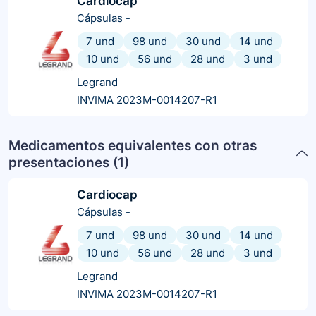
Cardiocap
Cápsulas
-
7 und
98 und
30 und
14 und
10 und
56 und
28 und
3 und
Legrand
INVIMA 2023M-0014207-R1
Medicamentos equivalentes con otras
presentaciones (
1
)
Cardiocap
Cápsulas
-
7 und
98 und
30 und
14 und
10 und
56 und
28 und
3 und
Legrand
INVIMA 2023M-0014207-R1