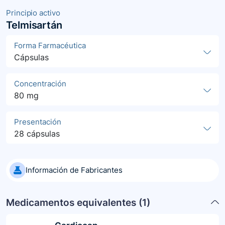
Principio activo
Telmisartán
Forma Farmacéutica
Cápsulas
Concentración
80 mg
Presentación
28 cápsulas
Información de Fabricantes
Medicamentos equivalentes (
1
)