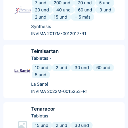
7 und
200 und
70 und
5 und
20 und
40 und
60 und
3 und
2 und
15 und
+
5
más
Synthesis
INVIMA 2017M-0012017-R1
Telmisartan
Tabletas
-
10 und
2 und
30 und
60 und
5 und
La Santé
INVIMA 2022M-0015253-R1
Tenaracor
Tabletas
-
15 und
2 und
30 und