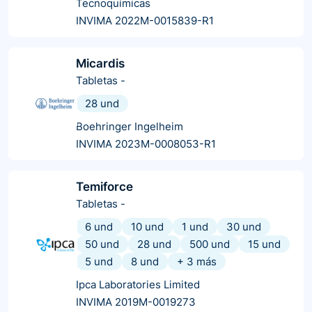
Tecnoquímicas
INVIMA 2022M-0015839-R1
Micardis
Tabletas
-
28 und
Boehringer Ingelheim
INVIMA 2023M-0008053-R1
Temiforce
Tabletas
-
6 und
10 und
1 und
30 und
50 und
28 und
500 und
15 und
5 und
8 und
+
3
más
Ipca Laboratories Limited
INVIMA 2019M-0019273