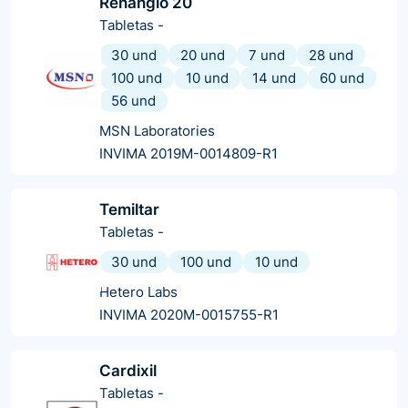
Renangio 20
Tabletas
-
30 und
20 und
7 und
28 und
100 und
10 und
14 und
60 und
56 und
MSN Laboratories
INVIMA 2019M-0014809-R1
Temiltar
Tabletas
-
30 und
100 und
10 und
Hetero Labs
INVIMA 2020M-0015755-R1
Cardixil
Tabletas
-