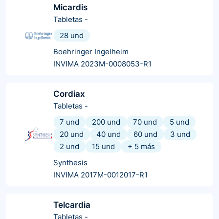
Micardis
Tabletas
-
28 und
Boehringer Ingelheim
INVIMA 2023M-0008053-R1
Cordiax
Tabletas
-
7 und
200 und
70 und
5 und
20 und
40 und
60 und
3 und
2 und
15 und
+
5
más
Synthesis
INVIMA 2017M-0012017-R1
Telcardia
Tabletas
-