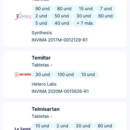
90 und
80 und
15 und
7 und
2 und
50 und
30 und
60 und
5 und
40 und
+
7
más
Synthesis
INVIMA 2017M-0012129-R1
Temiltar
Tabletas
-
30 und
100 und
10 und
Hetero Labs
INVIMA 2020M-0015626-R1
Telmisartan
Tabletas
-
10 und
2 und
30 und
60 und