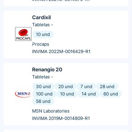
Cardixil
Tabletas
-
10 und
Procaps
INVIMA 2022M-0016429-R1
Renangio 20
Tabletas
-
30 und
20 und
7 und
28 und
100 und
10 und
14 und
60 und
56 und
MSN Laboratories
INVIMA 2019M-0014809-R1