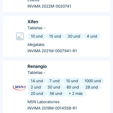
INVIMA 2022M-0020741
Xifen
Tabletas
-
10 und
15 und
30 und
4 und
Megalabs
INVIMA 2021M-0007941-R1
Renangio
Tabletas
-
14 und
7 und
10 und
1000 und
2 und
30 und
60 und
28 und
20 und
56 und
+
2
más
MSN Laboratories
INVIMA 2018M-0014558-R1