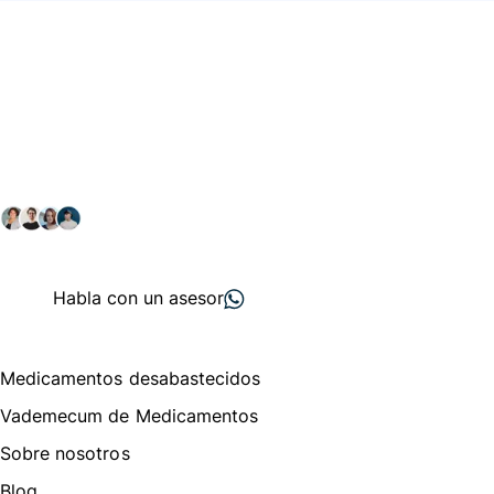
Conéctate con nuestra
comunidad farmacéutica
Explora nuestras soluciones y servicios para el sector
salud y farmacéutico.
+ 2000
proveedores
nos recomiendan
Habla con un asesor
Menú de navegación
Medicamentos desabastecidos
Vademecum de Medicamentos
Sobre nosotros
Blog