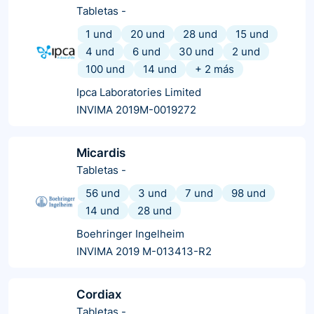
Tabletas
-
1 und
20 und
28 und
15 und
4 und
6 und
30 und
2 und
100 und
14 und
+
2
más
Ipca Laboratories Limited
INVIMA 2019M-0019272
Micardis
Tabletas
-
56 und
3 und
7 und
98 und
14 und
28 und
Boehringer Ingelheim
INVIMA 2019 M-013413-R2
Cordiax
Tabletas
-