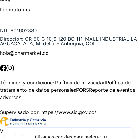
Laboratorios
Te puede interesar
NIT:
901602385
Dirección:
CR 50 C 10 S 120 BG 111, MALL INDUSTRIAL LA
AGUACATALA, Medellín - Antioquia, COL
hola@pharmarket.co
©
2026
Pharmarket. Todos los derechos reservados.
Términos y condiciones
Política de privacidad
Política de
tratamiento de datos personales
PQRS
Reporte de eventos
adversos
Supervisado por:
https://www.sic.gov.co/
Vigilado por:
https://www.dssa.gov.co/
Utilizamos cookies para mejorar tu