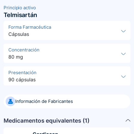
Principio activo
Telmisartán
Forma Farmacéutica
Cápsulas
Concentración
80 mg
Presentación
90 cápsulas
Información de Fabricantes
Medicamentos equivalentes (
1
)