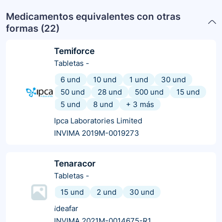
Medicamentos equivalentes con otras
formas (
22
)
Temiforce
Tabletas
-
6 und
10 und
1 und
30 und
50 und
28 und
500 und
15 und
5 und
8 und
+
3
más
Ipca Laboratories Limited
INVIMA 2019M-0019273
Tenaracor
Tabletas
-
15 und
2 und
30 und
Ideafar
INVIMA 2021M-0014675-R1