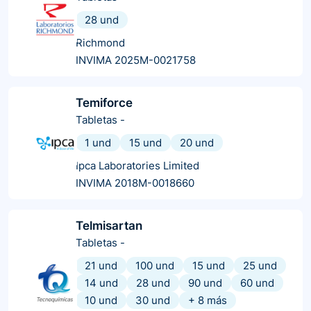
28 und
Richmond
INVIMA 2025M-0021758
Temiforce
Tabletas
-
1 und
15 und
20 und
Ipca Laboratories Limited
INVIMA 2018M-0018660
Telmisartan
Tabletas
-
21 und
100 und
15 und
25 und
14 und
28 und
90 und
60 und
10 und
30 und
+
8
más