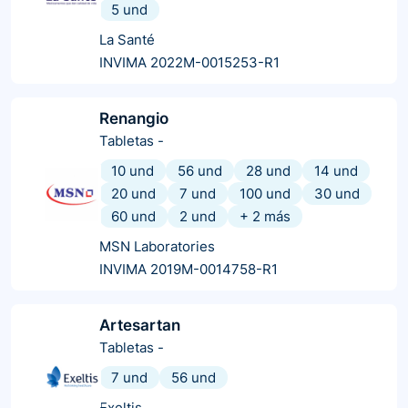
5 und
La Santé
INVIMA 2022M-0015253-R1
Renangio
Tabletas
-
10 und
56 und
28 und
14 und
20 und
7 und
100 und
30 und
60 und
2 und
+
2
más
MSN Laboratories
INVIMA 2019M-0014758-R1
Artesartan
Tabletas
-
7 und
56 und
Exeltis