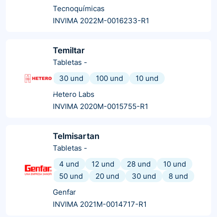
Tecnoquímicas
INVIMA 2022M-0016233-R1
Temiltar
Tabletas
-
30 und
100 und
10 und
Hetero Labs
INVIMA 2020M-0015755-R1
Telmisartan
Tabletas
-
4 und
12 und
28 und
10 und
50 und
20 und
30 und
8 und
Genfar
INVIMA 2021M-0014717-R1