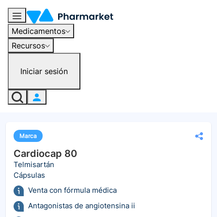
Medicamentos
Recursos
Iniciar sesión
Marca
Cardiocap 80
Telmisartán
Cápsulas
Venta con fórmula médica
Antagonistas de angiotensina ii