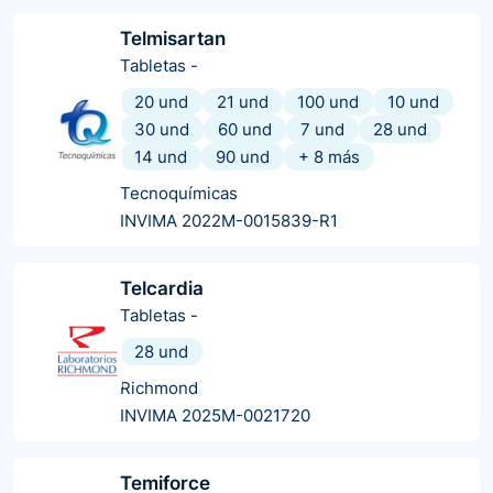
Telmisartan
Tabletas
-
20 und
21 und
100 und
10 und
30 und
60 und
7 und
28 und
14 und
90 und
+
8
más
Tecnoquímicas
INVIMA 2022M-0015839-R1
Telcardia
Tabletas
-
28 und
Richmond
INVIMA 2025M-0021720
Temiforce