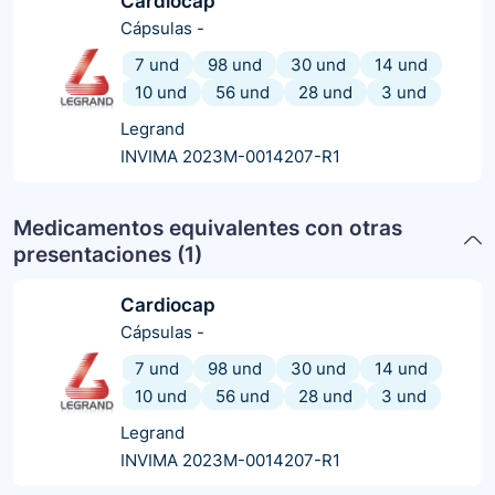
Cardiocap
Cápsulas
-
7 und
98 und
30 und
14 und
10 und
56 und
28 und
3 und
Legrand
INVIMA 2023M-0014207-R1
Medicamentos equivalentes con otras
presentaciones (
1
)
Cardiocap
Cápsulas
-
7 und
98 und
30 und
14 und
10 und
56 und
28 und
3 und
Legrand
INVIMA 2023M-0014207-R1