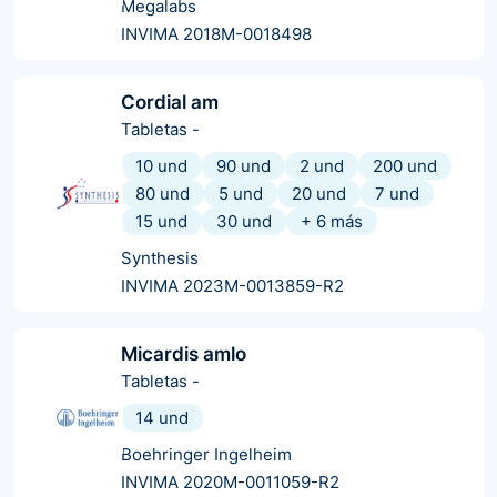
Megalabs
INVIMA 2018M-0018498
Cordial am
Tabletas
-
10 und
90 und
2 und
200 und
80 und
5 und
20 und
7 und
15 und
30 und
+
6
más
Synthesis
INVIMA 2023M-0013859-R2
Micardis amlo
Tabletas
-
14 und
Boehringer Ingelheim
INVIMA 2020M-0011059-R2