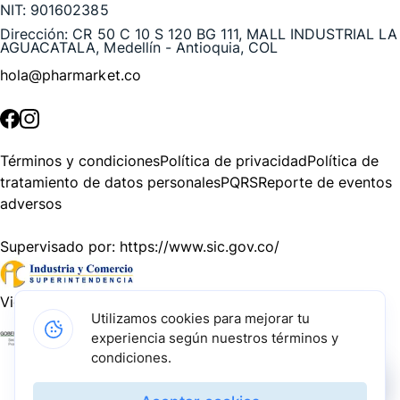
NIT:
901602385
Dirección:
CR 50 C 10 S 120 BG 111, MALL INDUSTRIAL LA
AGUACATALA, Medellín - Antioquia, COL
hola@pharmarket.co
©
2026
Pharmarket. Todos los derechos reservados.
Términos y condiciones
Política de privacidad
Política de
tratamiento de datos personales
PQRS
Reporte de eventos
adversos
Supervisado por:
https://www.sic.gov.co/
Vigilado por:
https://www.dssa.gov.co/
Utilizamos cookies para mejorar tu
experiencia según nuestros términos y
Gracias a nuestros impulsadores, podemos presentarte la
condiciones.
solución tecnológica más avanzada para resolver los
desafíos farmacéuticos de la actualidad.