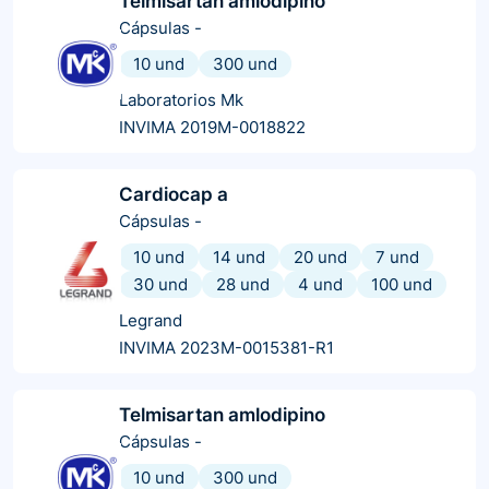
Telmisartan amlodipino
Cápsulas
-
10 und
300 und
Laboratorios Mk
INVIMA 2019M-0018822
Cardiocap a
Cápsulas
-
10 und
14 und
20 und
7 und
30 und
28 und
4 und
100 und
Legrand
INVIMA 2023M-0015381-R1
Telmisartan amlodipino
Cápsulas
-
10 und
300 und