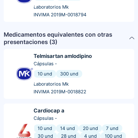
Laboratorios Mk
INVIMA 2019M-0018794
Medicamentos equivalentes con otras
presentaciones (
3
)
Telmisartan amlodipino
Cápsulas
-
10 und
300 und
Laboratorios Mk
INVIMA 2019M-0018822
Cardiocap a
Cápsulas
-
10 und
14 und
20 und
7 und
30 und
28 und
4 und
100 und