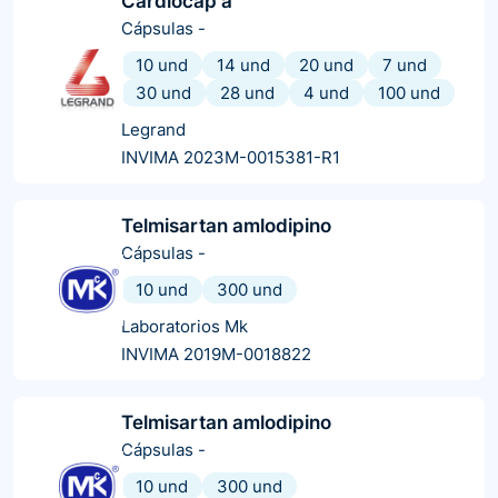
Cardiocap a
Cápsulas
-
10 und
14 und
20 und
7 und
30 und
28 und
4 und
100 und
Legrand
INVIMA 2023M-0015381-R1
Telmisartan amlodipino
Cápsulas
-
10 und
300 und
Laboratorios Mk
INVIMA 2019M-0018822
Telmisartan amlodipino
Cápsulas
-
10 und
300 und