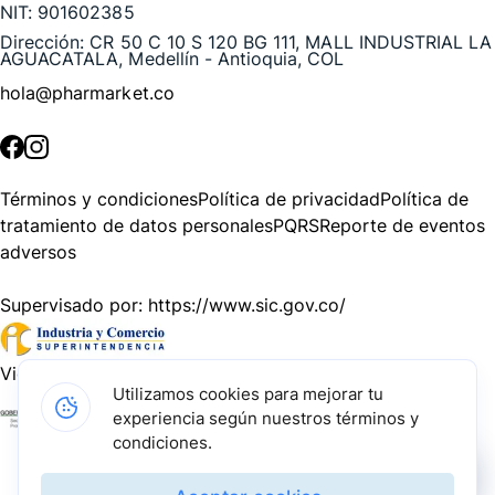
NIT:
901602385
Dirección:
CR 50 C 10 S 120 BG 111, MALL INDUSTRIAL LA
AGUACATALA, Medellín - Antioquia, COL
hola@pharmarket.co
©
2026
Pharmarket. Todos los derechos reservados.
Términos y condiciones
Política de privacidad
Política de
tratamiento de datos personales
PQRS
Reporte de eventos
adversos
Supervisado por:
https://www.sic.gov.co/
Vigilado por:
https://www.dssa.gov.co/
Utilizamos cookies para mejorar tu
experiencia según nuestros términos y
Gracias a nuestros impulsadores, podemos presentarte la
condiciones.
solución tecnológica más avanzada para resolver los
desafíos farmacéuticos de la actualidad.