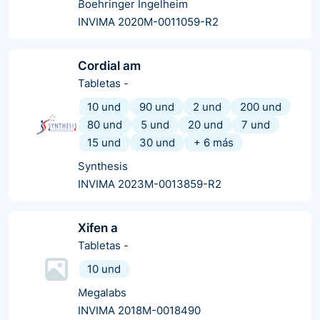
Boehringer Ingelheim
INVIMA 2020M-0011059-R2
Cordial am
Tabletas
-
10 und
90 und
2 und
200 und
80 und
5 und
20 und
7 und
15 und
30 und
+
6
más
Synthesis
INVIMA 2023M-0013859-R2
Xifen a
Tabletas
-
10 und
Megalabs
INVIMA 2018M-0018490