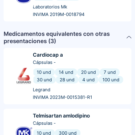
Laboratorios Mk
INVIMA 2019M-0018794
Medicamentos equivalentes con otras
presentaciones (
3
)
Cardiocap a
Cápsulas
-
10 und
14 und
20 und
7 und
30 und
28 und
4 und
100 und
Legrand
INVIMA 2023M-0015381-R1
Telmisartan amlodipino
Cápsulas
-
10 und
300 und