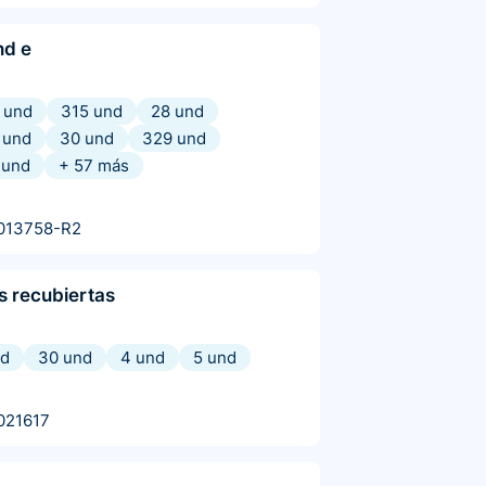
nd e
 und
315 und
28 und
 und
30 und
329 und
 und
+
57
más
013758-R2
s recubiertas
nd
30 und
4 und
5 und
021617