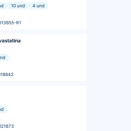
nd
10 und
4 und
013655-R1
vastatina
und
018842
nd
021873