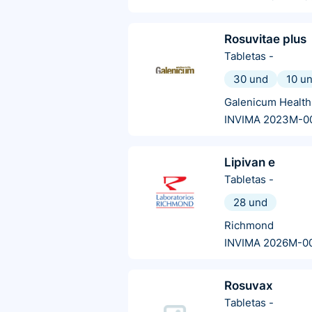
Rosuvitae plus
Tabletas
-
30 und
10 u
Galenicum Health
INVIMA 2023M-0
Lipivan e
Tabletas
-
28 und
Richmond
INVIMA 2026M-0
Rosuvax
Tabletas
-