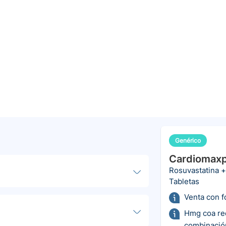
Genérico
Cardiomaxp
Rosuvastatina +
Tabletas
Venta con 
Hmg coa red
combinació