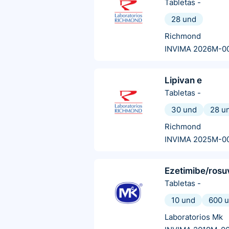
Tabletas
-
28 und
Richmond
INVIMA 2026M-0
Lipivan e
Tabletas
-
30 und
28 u
Richmond
INVIMA 2025M-0
Ezetimibe/rosu
Tabletas
-
10 und
600 
Laboratorios Mk