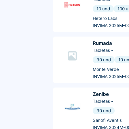
10 und
100 u
Hetero Labs
INVIMA 2025M-0
Rumada
Tabletas
-
30 und
10 u
Monte Verde
INVIMA 2025M-0
Zenibe
Tabletas
-
30 und
Sanofi Aventis
INVIMA 2024M-0