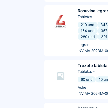
Rosuvina legra
Tabletas
-
210 und
343
154 und
357
280 und
301
Legrand
INVIMA 2023M-0
Trezete tableta
Tabletas
-
60 und
10 u
Aché
INVIMA 2024M-0