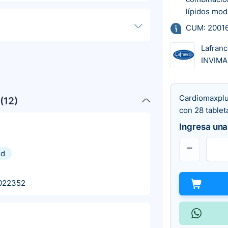
lípidos mod
CUM: 2001
Lafranc
INVIMA
Cardiomaxplu
(
12
)
con 28 tablet
Ingresa una
nd
022352