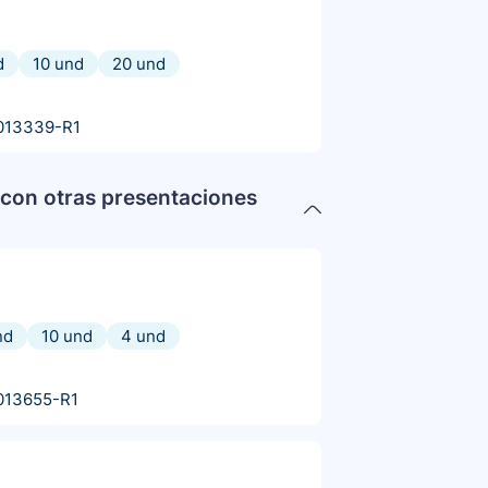
d
10 und
20 und
013339-R1
con otras presentaciones
nd
10 und
4 und
013655-R1