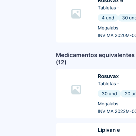
Rosuvax e
Tabletas
-
4 und
30 un
Megalabs
INVIMA 2020M-0
Medicamentos equivalentes 
(
12
)
Rosuvax
Tabletas
-
30 und
20 u
Megalabs
INVIMA 2022M-0
Lipivan e