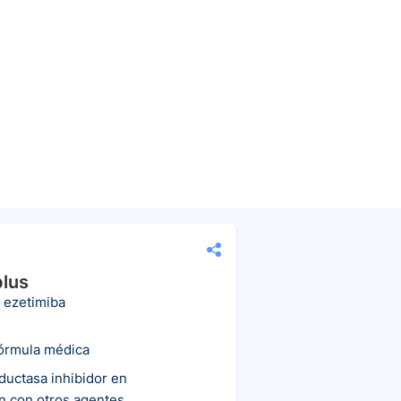
lus
 ezetimiba
fórmula médica
uctasa inhibidor en
n con otros agentes