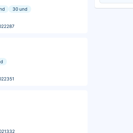
nd
30 und
022287
nd
022351
021332