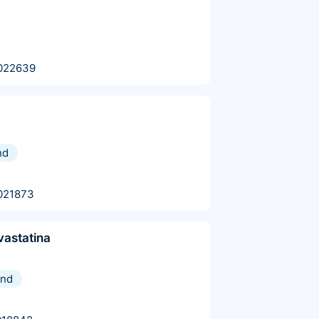
022639
nd
021873
vastatina
und