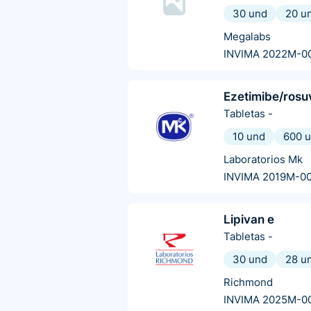
30 und
20 u
Megalabs
INVIMA 2022M-0
Ezetimibe/rosu
Tabletas
-
10 und
600 
Laboratorios Mk
INVIMA 2019M-0
Lipivan e
Tabletas
-
30 und
28 u
Richmond
INVIMA 2025M-0