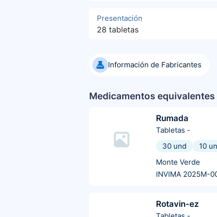
Presentación
28 tabletas
Información de Fabricantes
Medicamentos equivalentes 
Rumada
Tabletas
-
30 und
10 u
Monte Verde
INVIMA 2025M-0
Rotavin-ez
Tabletas
-