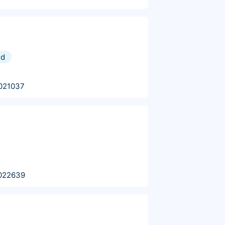
nd
021037
022639