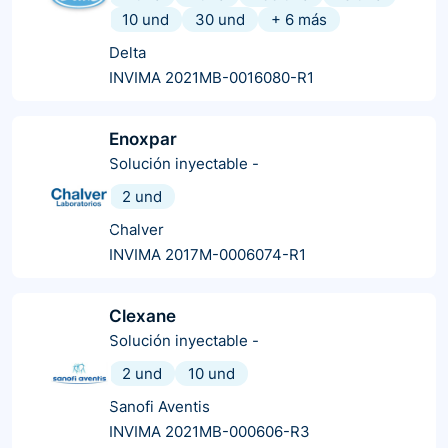
10 und
30 und
+
6
más
Delta
INVIMA 2021MB-0016080-R1
Enoxpar
Solución inyectable
-
2 und
Chalver
INVIMA 2017M-0006074-R1
Clexane
Solución inyectable
-
2 und
10 und
Sanofi Aventis
INVIMA 2021MB-000606-R3