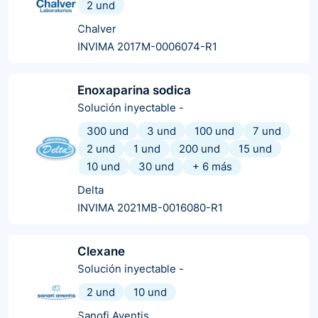
2 und
Chalver
INVIMA 2017M-0006074-R1
Enoxaparina sodica
Solución inyectable
-
300 und
3 und
100 und
7 und
2 und
1 und
200 und
15 und
10 und
30 und
+
6
más
Delta
INVIMA 2021MB-0016080-R1
Clexane
Solución inyectable
-
2 und
10 und
Sanofi Aventis