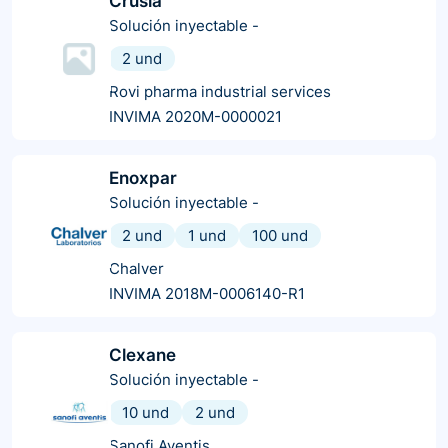
Crusia
Solución inyectable
-
2 und
Rovi pharma industrial services
INVIMA 2020M-0000021
Enoxpar
Solución inyectable
-
2 und
1 und
100 und
Chalver
INVIMA 2018M-0006140-R1
Clexane
Solución inyectable
-
10 und
2 und
Sanofi Aventis