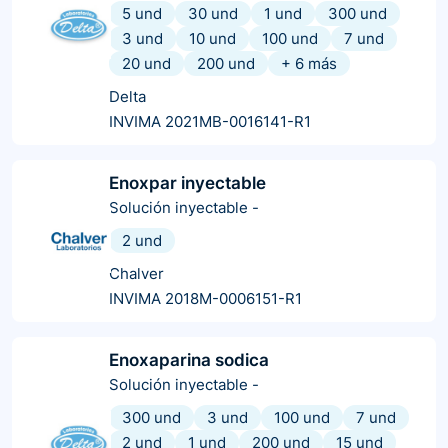
5 und
30 und
1 und
300 und
3 und
10 und
100 und
7 und
20 und
200 und
+
6
más
Delta
INVIMA 2021MB-0016141-R1
Enoxpar inyectable
Solución inyectable
-
2 und
Chalver
INVIMA 2018M-0006151-R1
Enoxaparina sodica
Solución inyectable
-
300 und
3 und
100 und
7 und
2 und
1 und
200 und
15 und