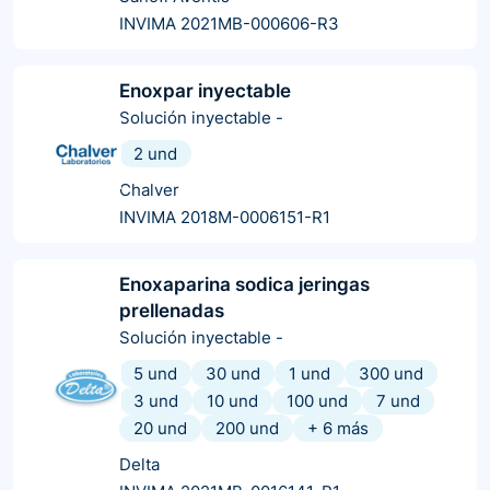
INVIMA 2021MB-000606-R3
Enoxpar inyectable
Solución inyectable
-
2 und
Chalver
INVIMA 2018M-0006151-R1
Enoxaparina sodica jeringas
prellenadas
Solución inyectable
-
5 und
30 und
1 und
300 und
3 und
10 und
100 und
7 und
20 und
200 und
+
6
más
Delta