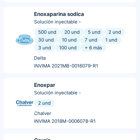
Enoxaparina sodica
Solución inyectable
-
500 und
20 und
5 und
2 und
30 und
10 und
7 und
1 und
3 und
100 und
+
6
más
Delta
INVIMA 2021MB-0016079-R1
Enoxpar
Solución inyectable
-
2 und
Chalver
INVIMA 2018M-0006078-R1