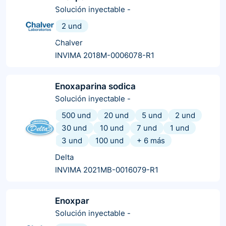
Solución inyectable
-
2 und
Chalver
INVIMA 2018M-0006078-R1
Enoxaparina sodica
Solución inyectable
-
500 und
20 und
5 und
2 und
30 und
10 und
7 und
1 und
3 und
100 und
+
6
más
Delta
INVIMA 2021MB-0016079-R1
Enoxpar
Solución inyectable
-