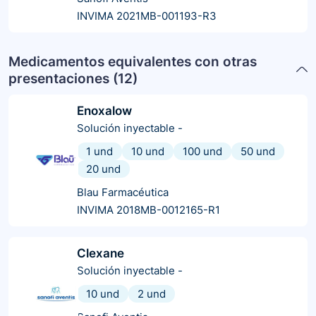
INVIMA 2021MB-001193-R3
Medicamentos equivalentes con otras
presentaciones (
12
)
Enoxalow
Solución inyectable
-
1 und
10 und
100 und
50 und
20 und
Blau Farmacéutica
INVIMA 2018MB-0012165-R1
Clexane
Solución inyectable
-
10 und
2 und