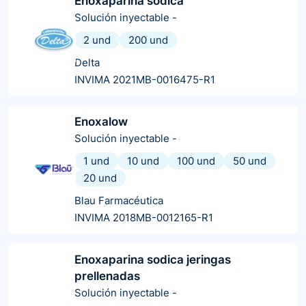
Enoxaparina sodica
Solución inyectable
-
2 und
200 und
Delta
INVIMA 2021MB-0016475-R1
Enoxalow
Solución inyectable
-
1 und
10 und
100 und
50 und
20 und
Blau Farmacéutica
INVIMA 2018MB-0012165-R1
Enoxaparina sodica jeringas
prellenadas
Solución inyectable
-