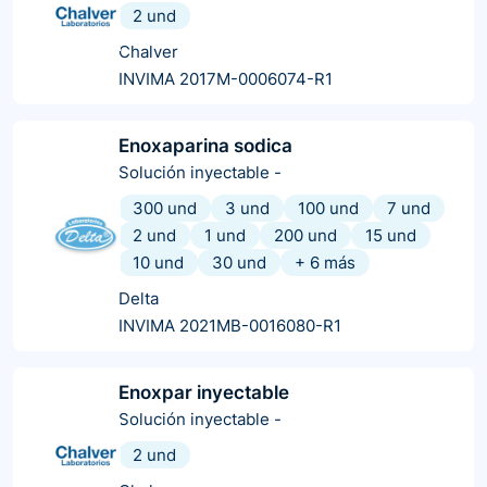
2 und
Chalver
INVIMA 2017M-0006074-R1
Enoxaparina sodica
Solución inyectable
-
300 und
3 und
100 und
7 und
2 und
1 und
200 und
15 und
10 und
30 und
+
6
más
Delta
INVIMA 2021MB-0016080-R1
Enoxpar inyectable
Solución inyectable
-
2 und