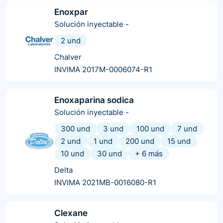
Enoxpar
Solución inyectable
-
2 und
Chalver
INVIMA 2017M-0006074-R1
Enoxaparina sodica
Solución inyectable
-
300 und
3 und
100 und
7 und
2 und
1 und
200 und
15 und
10 und
30 und
+
6
más
Delta
INVIMA 2021MB-0016080-R1
Clexane