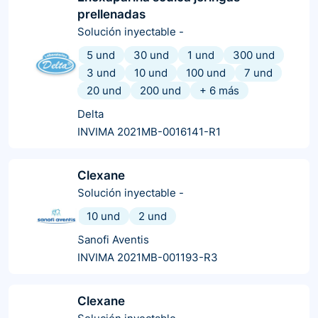
prellenadas
Solución inyectable
-
5 und
30 und
1 und
300 und
3 und
10 und
100 und
7 und
20 und
200 und
+
6
más
Delta
INVIMA 2021MB-0016141-R1
Clexane
Solución inyectable
-
10 und
2 und
Sanofi Aventis
INVIMA 2021MB-001193-R3
Clexane