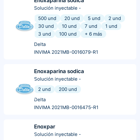
Enoxaparina sodica
Solución inyectable
-
500 und
20 und
5 und
2 und
30 und
10 und
7 und
1 und
3 und
100 und
+
6
más
Delta
INVIMA 2021MB-0016079-R1
Enoxaparina sodica
Solución inyectable
-
2 und
200 und
Delta
INVIMA 2021MB-0016475-R1
Enoxpar
Solución inyectable
-