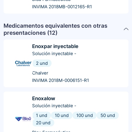
INVIMA 2018MB-0012165-R1
Medicamentos equivalentes con otras
presentaciones (
12
)
Enoxpar inyectable
Solución inyectable
-
2 und
Chalver
INVIMA 2018M-0006151-R1
Enoxalow
Solución inyectable
-
1 und
10 und
100 und
50 und
20 und