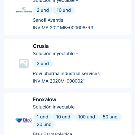
Solución inyectable
-
2 und
10 und
Sanofi Aventis
INVIMA 2021MB-000606-R3
Crusia
Solución inyectable
-
2 und
Rovi pharma industrial services
INVIMA 2020M-0000021
Enoxalow
Solución inyectable
-
1 und
10 und
100 und
50 und
20 und
Blau Farmacéutica