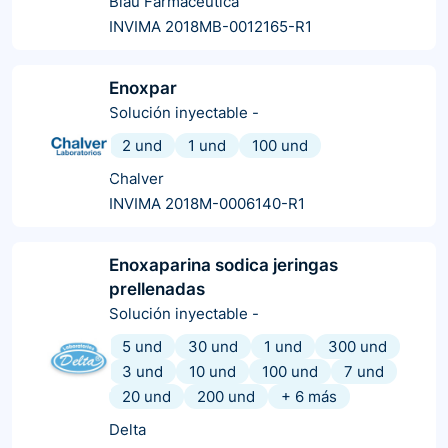
Blau Farmacéutica
INVIMA 2018MB-0012165-R1
Enoxpar
Solución inyectable
-
2 und
1 und
100 und
Chalver
INVIMA 2018M-0006140-R1
Enoxaparina sodica jeringas
prellenadas
Solución inyectable
-
5 und
30 und
1 und
300 und
3 und
10 und
100 und
7 und
20 und
200 und
+
6
más
Delta