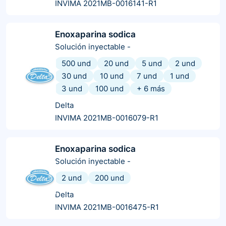
INVIMA 2021MB-0016141-R1
Enoxaparina sodica
Solución inyectable
-
500 und
20 und
5 und
2 und
30 und
10 und
7 und
1 und
3 und
100 und
+
6
más
Delta
INVIMA 2021MB-0016079-R1
Enoxaparina sodica
Solución inyectable
-
2 und
200 und
Delta
INVIMA 2021MB-0016475-R1