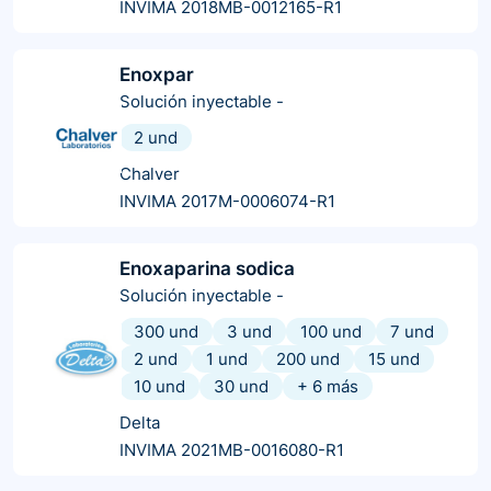
INVIMA 2018MB-0012165-R1
Enoxpar
Solución inyectable
-
2 und
Chalver
INVIMA 2017M-0006074-R1
Enoxaparina sodica
Solución inyectable
-
300 und
3 und
100 und
7 und
2 und
1 und
200 und
15 und
10 und
30 und
+
6
más
Delta
INVIMA 2021MB-0016080-R1