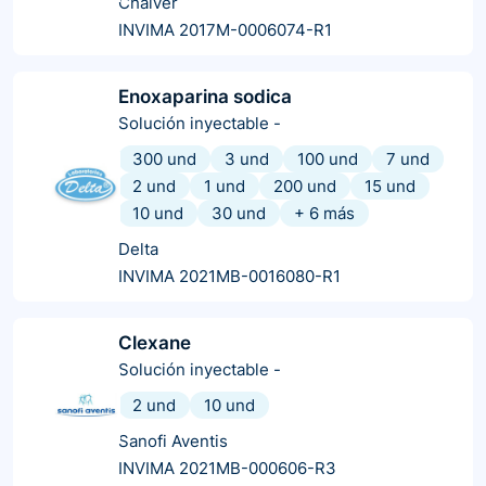
Chalver
INVIMA 2017M-0006074-R1
Enoxaparina sodica
Solución inyectable
-
300 und
3 und
100 und
7 und
2 und
1 und
200 und
15 und
10 und
30 und
+
6
más
Delta
INVIMA 2021MB-0016080-R1
Clexane
Solución inyectable
-
2 und
10 und
Sanofi Aventis
INVIMA 2021MB-000606-R3