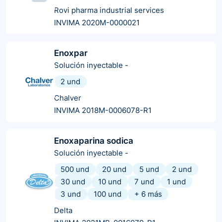
Rovi pharma industrial services
INVIMA 2020M-0000021
Enoxpar
Solución inyectable
-
2 und
Chalver
INVIMA 2018M-0006078-R1
Enoxaparina sodica
Solución inyectable
-
500 und
20 und
5 und
2 und
30 und
10 und
7 und
1 und
3 und
100 und
+
6
más
Delta