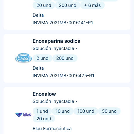
20 und
200 und
+
6
más
Delta
INVIMA 2021MB-0016141-R1
Enoxaparina sodica
Solución inyectable
-
2 und
200 und
Delta
INVIMA 2021MB-0016475-R1
Enoxalow
Solución inyectable
-
1 und
10 und
100 und
50 und
20 und
Blau Farmacéutica