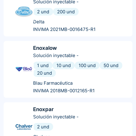
Solución inyectable
-
2 und
200 und
Delta
INVIMA 2021MB-0016475-R1
Enoxalow
Solución inyectable
-
1 und
10 und
100 und
50 und
20 und
Blau Farmacéutica
INVIMA 2018MB-0012165-R1
Enoxpar
Solución inyectable
-
2 und