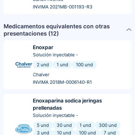
INVIMA 2021MB-001193-R3
Medicamentos equivalentes con otras
presentaciones (
12
)
Enoxpar
Solución inyectable
-
2 und
1 und
100 und
Chalver
INVIMA 2018M-0006140-R1
Enoxaparina sodica jeringas
prellenadas
Solución inyectable
-
5 und
30 und
1 und
300 und
3 und
10 und
100 und
7 und