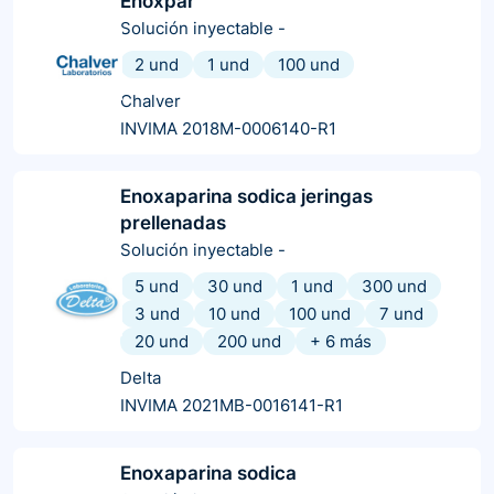
Enoxpar
Solución inyectable
-
2 und
1 und
100 und
Chalver
INVIMA 2018M-0006140-R1
Enoxaparina sodica jeringas
prellenadas
Solución inyectable
-
5 und
30 und
1 und
300 und
3 und
10 und
100 und
7 und
20 und
200 und
+
6
más
Delta
INVIMA 2021MB-0016141-R1
Enoxaparina sodica