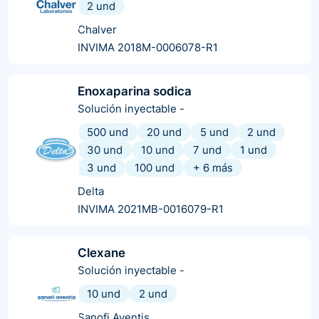
2 und
Chalver
INVIMA 2018M-0006078-R1
Enoxaparina sodica
Solución inyectable
-
500 und
20 und
5 und
2 und
30 und
10 und
7 und
1 und
3 und
100 und
+
6
más
Delta
INVIMA 2021MB-0016079-R1
Clexane
Solución inyectable
-
10 und
2 und
Sanofi Aventis