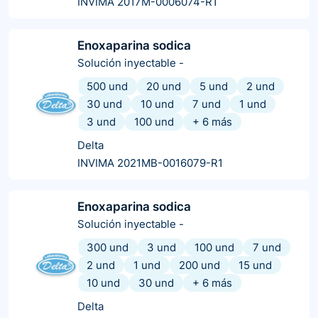
INVIMA 2017M-0006074-R1
Enoxaparina sodica
Solución inyectable
-
500 und
20 und
5 und
2 und
30 und
10 und
7 und
1 und
3 und
100 und
+
6
más
Delta
INVIMA 2021MB-0016079-R1
Enoxaparina sodica
Solución inyectable
-
300 und
3 und
100 und
7 und
2 und
1 und
200 und
15 und
10 und
30 und
+
6
más
Delta