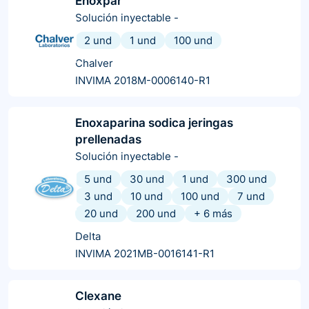
Enoxpar
Solución inyectable
-
2 und
1 und
100 und
Chalver
INVIMA 2018M-0006140-R1
Enoxaparina sodica jeringas
prellenadas
Solución inyectable
-
5 und
30 und
1 und
300 und
3 und
10 und
100 und
7 und
20 und
200 und
+
6
más
Delta
INVIMA 2021MB-0016141-R1
Clexane