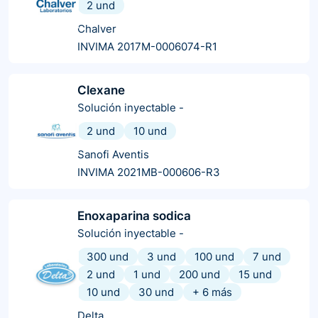
2 und
Chalver
INVIMA 2017M-0006074-R1
Clexane
Solución inyectable
-
2 und
10 und
Sanofi Aventis
INVIMA 2021MB-000606-R3
Enoxaparina sodica
Solución inyectable
-
300 und
3 und
100 und
7 und
2 und
1 und
200 und
15 und
10 und
30 und
+
6
más
Delta