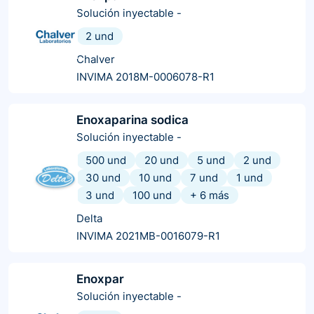
Solución inyectable
-
2 und
Chalver
INVIMA 2018M-0006078-R1
Enoxaparina sodica
Solución inyectable
-
500 und
20 und
5 und
2 und
30 und
10 und
7 und
1 und
3 und
100 und
+
6
más
Delta
INVIMA 2021MB-0016079-R1
Enoxpar
Solución inyectable
-