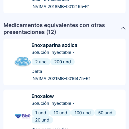
INVIMA 2018MB-0012165-R1
Medicamentos equivalentes con otras
presentaciones (
12
)
Enoxaparina sodica
Solución inyectable
-
2 und
200 und
Delta
INVIMA 2021MB-0016475-R1
Enoxalow
Solución inyectable
-
1 und
10 und
100 und
50 und
20 und