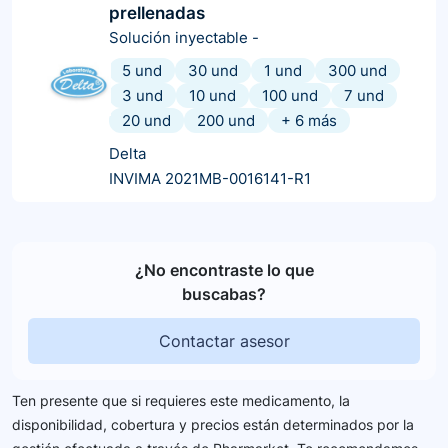
prellenadas
Solución inyectable
-
5 und
30 und
1 und
300 und
3 und
10 und
100 und
7 und
20 und
200 und
+
6
más
Delta
INVIMA 2021MB-0016141-R1
¿No encontraste lo que
buscabas?
Contactar asesor
Ten presente que si requieres este medicamento, la
disponibilidad, cobertura y precios están determinados por la