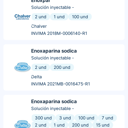
Enoxpar
Solución inyectable
-
2 und
1 und
100 und
Chalver
INVIMA 2018M-0006140-R1
Enoxaparina sodica
Solución inyectable
-
2 und
200 und
Delta
INVIMA 2021MB-0016475-R1
Enoxaparina sodica
Solución inyectable
-
300 und
3 und
100 und
7 und
2 und
1 und
200 und
15 und