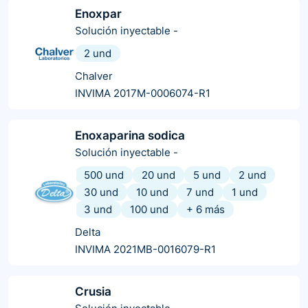
Enoxpar
Solución inyectable
-
2 und
Chalver
INVIMA 2017M-0006074-R1
Enoxaparina sodica
Solución inyectable
-
500 und
20 und
5 und
2 und
30 und
10 und
7 und
1 und
3 und
100 und
+
6
más
Delta
INVIMA 2021MB-0016079-R1
Crusia