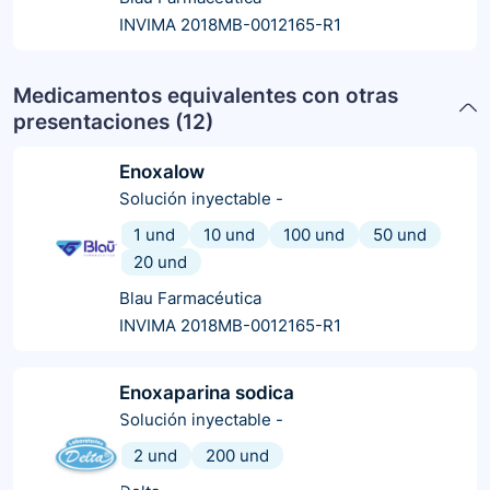
INVIMA 2018MB-0012165-R1
Medicamentos equivalentes con otras
presentaciones (
12
)
Enoxalow
Solución inyectable
-
1 und
10 und
100 und
50 und
20 und
Blau Farmacéutica
INVIMA 2018MB-0012165-R1
Enoxaparina sodica
Solución inyectable
-
2 und
200 und