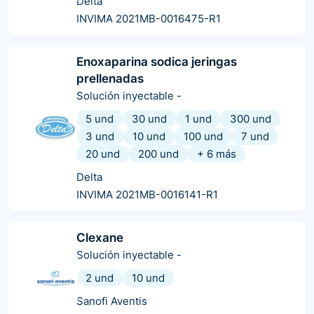
Delta
INVIMA 2021MB-0016475-R1
Enoxaparina sodica jeringas
prellenadas
Solución inyectable
-
5 und
30 und
1 und
300 und
3 und
10 und
100 und
7 und
20 und
200 und
+
6
más
Delta
INVIMA 2021MB-0016141-R1
Clexane
Solución inyectable
-
2 und
10 und
Sanofi Aventis