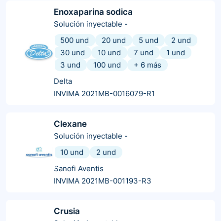
Enoxaparina sodica
Solución inyectable
-
500 und
20 und
5 und
2 und
30 und
10 und
7 und
1 und
3 und
100 und
+
6
más
Delta
INVIMA 2021MB-0016079-R1
Clexane
Solución inyectable
-
10 und
2 und
Sanofi Aventis
INVIMA 2021MB-001193-R3
Crusia