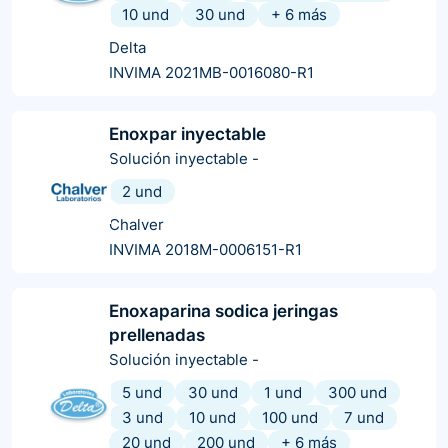
10 und
30 und
+
6
más
Delta
INVIMA 2021MB-0016080-R1
Enoxpar inyectable
Solución inyectable
-
2 und
Chalver
INVIMA 2018M-0006151-R1
Enoxaparina sodica jeringas
prellenadas
Solución inyectable
-
5 und
30 und
1 und
300 und
3 und
10 und
100 und
7 und
20 und
200 und
+
6
más