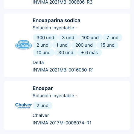
INVIMA 2021MB-000606-R3
Enoxaparina sodica
Solución inyectable
-
300 und
3 und
100 und
7 und
2 und
1 und
200 und
15 und
10 und
30 und
+
6
más
Delta
INVIMA 2021MB-0016080-R1
Enoxpar
Solución inyectable
-
2 und
Chalver
INVIMA 2017M-0006074-R1