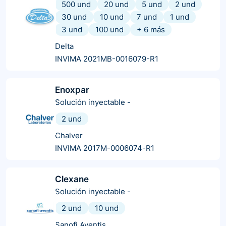
500 und
20 und
5 und
2 und
30 und
10 und
7 und
1 und
3 und
100 und
+
6
más
Delta
INVIMA 2021MB-0016079-R1
Enoxpar
Solución inyectable
-
2 und
Chalver
INVIMA 2017M-0006074-R1
Clexane
Solución inyectable
-
2 und
10 und
Sanofi Aventis