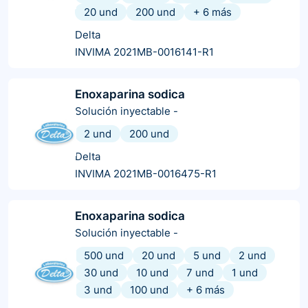
20 und
200 und
+
6
más
Delta
INVIMA 2021MB-0016141-R1
Enoxaparina sodica
Solución inyectable
-
2 und
200 und
Delta
INVIMA 2021MB-0016475-R1
Enoxaparina sodica
Solución inyectable
-
500 und
20 und
5 und
2 und
30 und
10 und
7 und
1 und
3 und
100 und
+
6
más