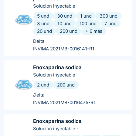
Solución inyectable
-
5 und
30 und
1 und
300 und
3 und
10 und
100 und
7 und
20 und
200 und
+
6
más
Delta
INVIMA 2021MB-0016141-R1
Enoxaparina sodica
Solución inyectable
-
2 und
200 und
Delta
INVIMA 2021MB-0016475-R1
Enoxaparina sodica
Solución inyectable
-