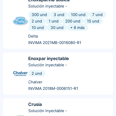
Solución inyectable
-
300 und
3 und
100 und
7 und
2 und
1 und
200 und
15 und
10 und
30 und
+
6
más
Delta
INVIMA 2021MB-0016080-R1
Enoxpar inyectable
Solución inyectable
-
2 und
Chalver
INVIMA 2018M-0006151-R1
Crusia
Solución inyectable
-