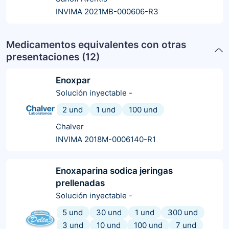
INVIMA 2021MB-000606-R3
Medicamentos equivalentes con otras
presentaciones (
12
)
Enoxpar
Solución inyectable
-
2 und
1 und
100 und
Chalver
INVIMA 2018M-0006140-R1
Enoxaparina sodica jeringas
prellenadas
Solución inyectable
-
5 und
30 und
1 und
300 und
3 und
10 und
100 und
7 und