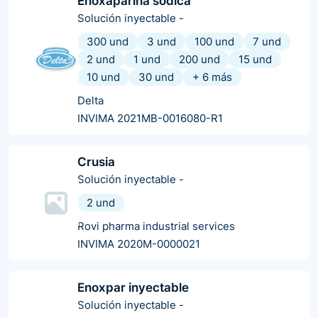
Enoxaparina sodica
Solución inyectable
-
300 und
3 und
100 und
7 und
2 und
1 und
200 und
15 und
10 und
30 und
+
6
más
Delta
INVIMA 2021MB-0016080-R1
Crusia
Solución inyectable
-
2 und
Rovi pharma industrial services
INVIMA 2020M-0000021
Enoxpar inyectable
Solución inyectable
-