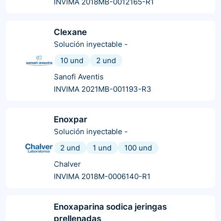
INVIMA 2018MB-0012165-R1
Clexane
Solución inyectable
-
10 und
2 und
Sanofi Aventis
INVIMA 2021MB-001193-R3
Enoxpar
Solución inyectable
-
2 und
1 und
100 und
Chalver
INVIMA 2018M-0006140-R1
Enoxaparina sodica jeringas
prellenadas