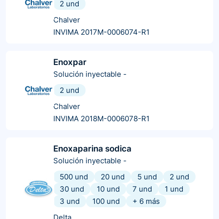
2 und
Chalver
INVIMA 2017M-0006074-R1
Enoxpar
Solución inyectable
-
2 und
Chalver
INVIMA 2018M-0006078-R1
Enoxaparina sodica
Solución inyectable
-
500 und
20 und
5 und
2 und
30 und
10 und
7 und
1 und
3 und
100 und
+
6
más
Delta