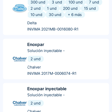
300 und
3 und
100 und
7 und
2 und
1 und
200 und
15 und
10 und
30 und
+
6
más
Delta
INVIMA 2021MB-0016080-R1
Enoxpar
Solución inyectable
-
2 und
Chalver
INVIMA 2017M-0006074-R1
Enoxpar inyectable
Solución inyectable
-
2 und
Chalver