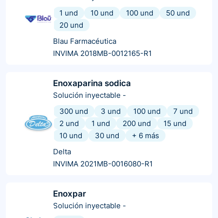
1 und
10 und
100 und
50 und
20 und
Blau Farmacéutica
INVIMA 2018MB-0012165-R1
Enoxaparina sodica
Solución inyectable
-
300 und
3 und
100 und
7 und
2 und
1 und
200 und
15 und
10 und
30 und
+
6
más
Delta
INVIMA 2021MB-0016080-R1
Enoxpar
Solución inyectable
-