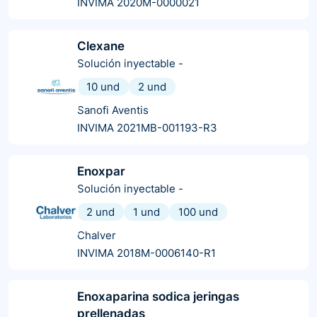
INVIMA 2020M-0000021
Clexane
Solución inyectable
-
10 und
2 und
Sanofi Aventis
INVIMA 2021MB-001193-R3
Enoxpar
Solución inyectable
-
2 und
1 und
100 und
Chalver
INVIMA 2018M-0006140-R1
Enoxaparina sodica jeringas
prellenadas