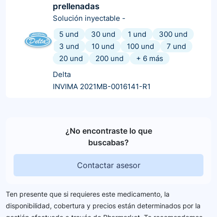
prellenadas
Solución inyectable
-
5 und
30 und
1 und
300 und
3 und
10 und
100 und
7 und
20 und
200 und
+
6
más
Delta
INVIMA 2021MB-0016141-R1
¿No encontraste lo que
buscabas?
Contactar asesor
Ten presente que si requieres este medicamento, la
disponibilidad, cobertura y precios están determinados por la