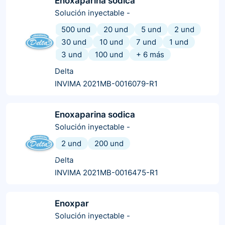
Enoxaparina sodica
Solución inyectable
-
500 und
20 und
5 und
2 und
30 und
10 und
7 und
1 und
3 und
100 und
+
6
más
Delta
INVIMA 2021MB-0016079-R1
Enoxaparina sodica
Solución inyectable
-
2 und
200 und
Delta
INVIMA 2021MB-0016475-R1
Enoxpar
Solución inyectable
-