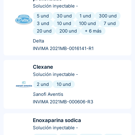
Solución inyectable
-
5 und
30 und
1 und
300 und
3 und
10 und
100 und
7 und
20 und
200 und
+
6
más
Delta
INVIMA 2021MB-0016141-R1
Clexane
Solución inyectable
-
2 und
10 und
Sanofi Aventis
INVIMA 2021MB-000606-R3
Enoxaparina sodica
Solución inyectable
-