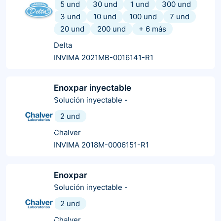
5 und
30 und
1 und
300 und
3 und
10 und
100 und
7 und
20 und
200 und
+
6
más
Delta
INVIMA 2021MB-0016141-R1
Enoxpar inyectable
Solución inyectable
-
2 und
Chalver
INVIMA 2018M-0006151-R1
Enoxpar
Solución inyectable
-
2 und
Chalver