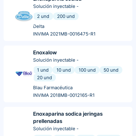
Solución inyectable
-
2 und
200 und
Delta
INVIMA 2021MB-0016475-R1
Enoxalow
Solución inyectable
-
1 und
10 und
100 und
50 und
20 und
Blau Farmacéutica
INVIMA 2018MB-0012165-R1
Enoxaparina sodica jeringas
prellenadas
Solución inyectable
-