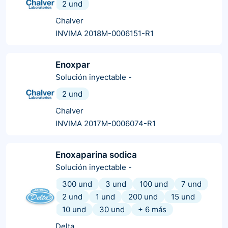
2 und
Chalver
INVIMA 2018M-0006151-R1
Enoxpar
Solución inyectable
-
2 und
Chalver
INVIMA 2017M-0006074-R1
Enoxaparina sodica
Solución inyectable
-
300 und
3 und
100 und
7 und
2 und
1 und
200 und
15 und
10 und
30 und
+
6
más
Delta