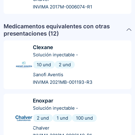
INVIMA 2017M-0006074-R1
Medicamentos equivalentes con otras
presentaciones (
12
)
Clexane
Solución inyectable
-
10 und
2 und
Sanofi Aventis
INVIMA 2021MB-001193-R3
Enoxpar
Solución inyectable
-
2 und
1 und
100 und
Chalver