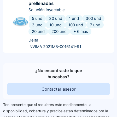
prellenadas
Solución inyectable
-
5 und
30 und
1 und
300 und
3 und
10 und
100 und
7 und
20 und
200 und
+
6
más
Delta
INVIMA 2021MB-0016141-R1
¿No encontraste lo que
buscabas?
Contactar asesor
Ten presente que si requieres este medicamento, la
disponibilidad, cobertura y precios están determinados por la