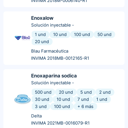
INVIMA 2018M-0006140-R1
Enoxalow
Solución inyectable
-
1 und
10 und
100 und
50 und
20 und
Blau Farmacéutica
INVIMA 2018MB-0012165-R1
Enoxaparina sodica
Solución inyectable
-
500 und
20 und
5 und
2 und
30 und
10 und
7 und
1 und
3 und
100 und
+
6
más
Delta
INVIMA 2021MB-0016079-R1