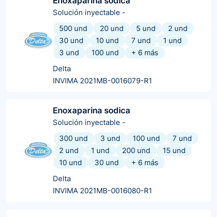
Enoxaparina sodica
Solución inyectable
-
500 und
20 und
5 und
2 und
30 und
10 und
7 und
1 und
3 und
100 und
+
6
más
Delta
INVIMA 2021MB-0016079-R1
Enoxaparina sodica
Solución inyectable
-
300 und
3 und
100 und
7 und
2 und
1 und
200 und
15 und
10 und
30 und
+
6
más
Delta
INVIMA 2021MB-0016080-R1