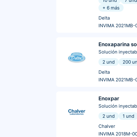
10 und
7 und
+
6
más
Delta
INVIMA 2021MB-
Enoxaparina so
Solución inyectab
2 und
200 u
Delta
INVIMA 2021MB-
Enoxpar
Solución inyectab
2 und
1 und
Chalver
INVIMA 2018M-0