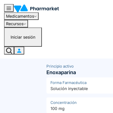
Medicamentos
Recursos
Iniciar sesión
Principio activo
Enoxaparina
Forma Farmacéutica
Solución inyectable
Concentración
100 mg