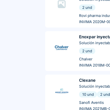
2 und
Rovi pharma indus
INVIMA 2020M-0
Enoxpar inyect
Solución inyectab
2 und
Chalver
INVIMA 2018M-00
Clexane
Solución inyectab
10 und
2 und
Sanofi Aventis
INVIMA 2021MB-