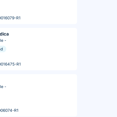
0016079-R1
dica
le
-
nd
0016475-R1
le
-
006074-R1