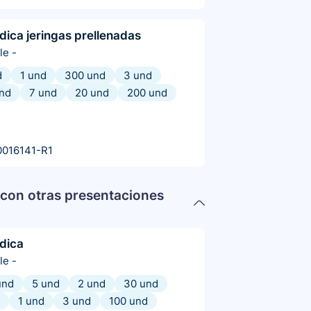
dica jeringas prellenadas
le
-
d
1 und
300 und
3 und
nd
7 und
20 und
200 und
0016141-R1
con otras presentaciones
dica
le
-
und
5 und
2 und
30 und
1 und
3 und
100 und