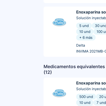
Enoxaparina so
Solución inyectab
5 und
30 un
10 und
100 u
+
6
más
Delta
INVIMA 2021MB-
Medicamentos equivalentes 
(
12
)
Enoxaparina so
Solución inyectab
500 und
20 
10 und
7 und