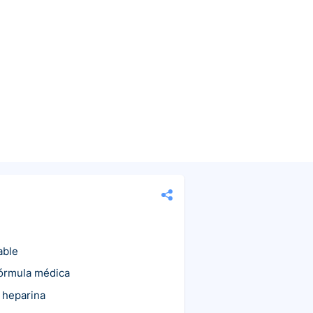
able
fórmula médica
 heparina