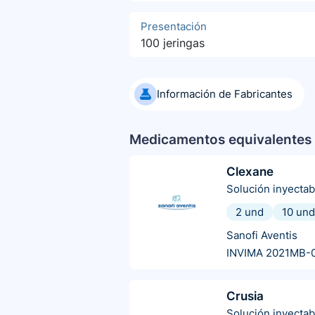
Presentación
100 jeringas
Información de Fabricantes
Medicamentos equivalentes 
Clexane
Solución inyectab
2 und
10 und
Sanofi Aventis
INVIMA 2021MB-
Crusia
Solución inyectab