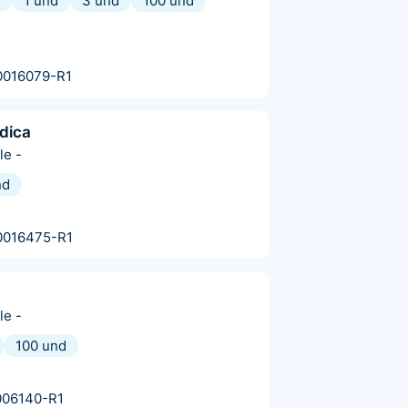
1 und
3 und
100 und
0016079-R1
dica
le
-
nd
0016475-R1
le
-
100 und
006140-R1