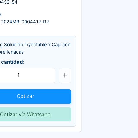
0452-54
s
A 2024MB-0004412-R2
g Solución inyectable x Caja con
prellenadas
 cantidad:
Cotizar
Cotizar vía Whatsapp