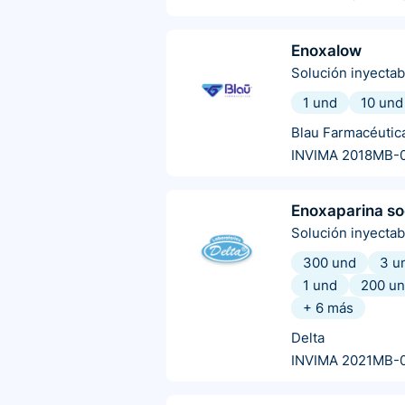
Enoxalow
Solución inyectab
1 und
10 und
Blau Farmacéutic
INVIMA 2018MB-
Enoxaparina so
Solución inyectab
300 und
3 u
1 und
200 u
+
6
más
Delta
INVIMA 2021MB-