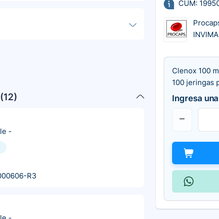
CUM: 1995
Procap
INVIM
Clenox 100 m
100 jeringas 
(
12
)
Ingresa una
le
-
000606-R3
le
-