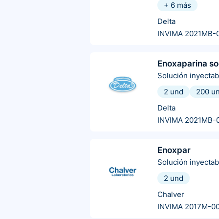
+
6
más
Delta
INVIMA 2021MB-
Enoxaparina so
Solución inyectab
2 und
200 u
Delta
INVIMA 2021MB-
Enoxpar
Solución inyectab
2 und
Chalver
INVIMA 2017M-0