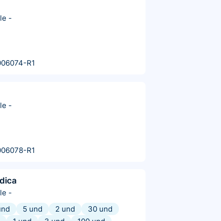
le
-
006074-R1
le
-
006078-R1
dica
le
-
und
5 und
2 und
30 und