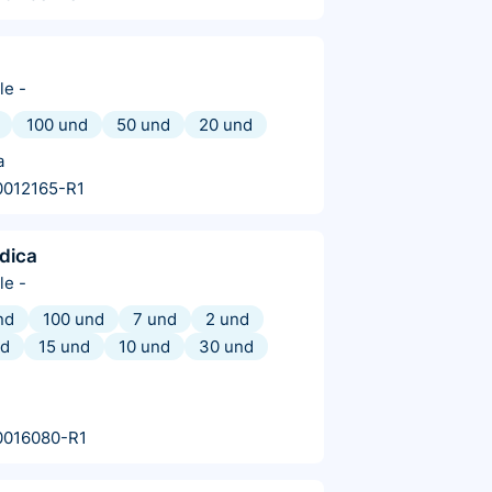
le
-
100 und
50 und
20 und
a
0012165-R1
dica
le
-
nd
100 und
7 und
2 und
nd
15 und
10 und
30 und
0016080-R1