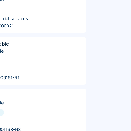
trial services
000021
able
le
-
06151-R1
le
-
001193-R3