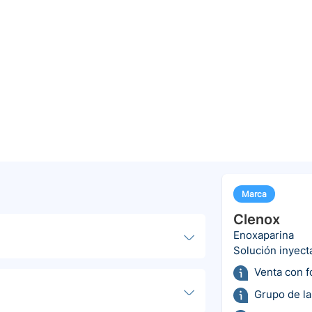
Marca
Clenox
Enoxaparina
Solución inyect
Venta con 
Grupo de la