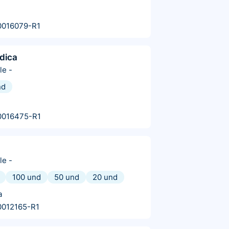
0016079-R1
dica
le
-
nd
0016475-R1
le
-
100 und
50 und
20 und
a
0012165-R1