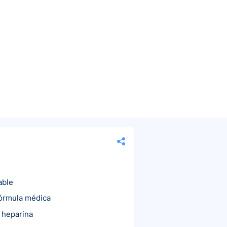
able
fórmula médica
 heparina