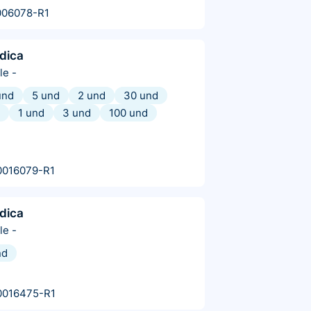
006078-R1
dica
le
-
und
5 und
2 und
30 und
1 und
3 und
100 und
0016079-R1
dica
le
-
nd
0016475-R1