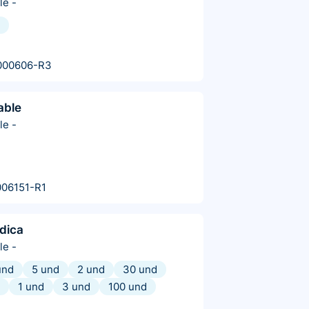
le
-
000606-R3
able
le
-
06151-R1
dica
le
-
und
5 und
2 und
30 und
1 und
3 und
100 und