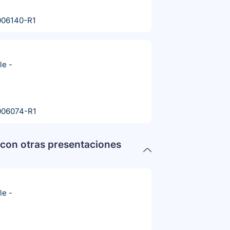
006140-R1
le
-
006074-R1
con otras presentaciones
le
-