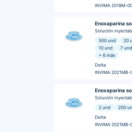
INVIMA 2018M-0
Enoxaparina so
Solución inyectab
500 und
20 
10 und
7 und
+
6
más
Delta
INVIMA 2021MB-
Enoxaparina so
Solución inyectab
2 und
200 u
Delta
INVIMA 2021MB-