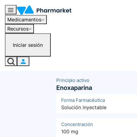
Medicamentos
Recursos
Iniciar sesión
Principio activo
Enoxaparina
Forma Farmacéutica
Solución inyectable
Concentración
100 mg