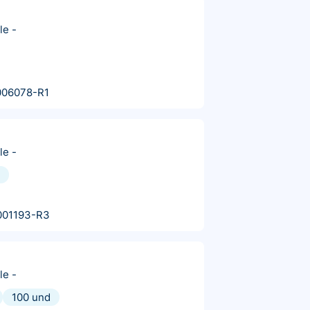
le
-
006078-R1
le
-
001193-R3
le
-
100 und