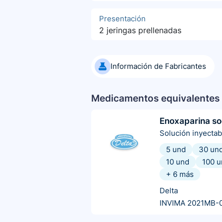
Presentación
2 jeringas prellenadas
Información de Fabricantes
Medicamentos equivalentes 
Enoxaparina so
Solución inyectab
5 und
30 un
10 und
100 u
+
6
más
Delta
INVIMA 2021MB-