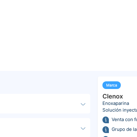
Marca
Clenox
Enoxaparina
Solución inyect
Venta con 
Grupo de la