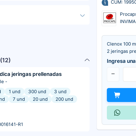
CUM: 1995
Procap
INVIM
Clenox 100 m
2 jeringas pr
(
12
)
Ingresa una
dica jeringas prellenadas
le
-
d
1 und
300 und
3 und
nd
7 und
20 und
200 und
0016141-R1