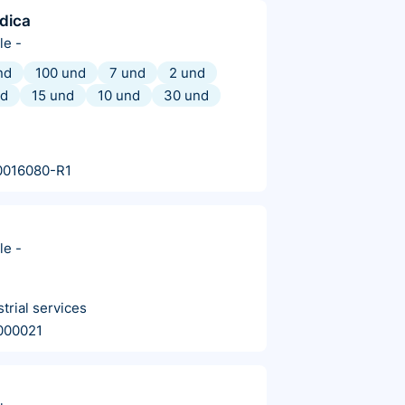
dica
le
-
nd
100 und
7 und
2 und
nd
15 und
10 und
30 und
0016080-R1
le
-
trial services
000021