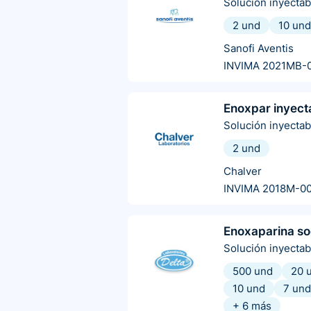
Solución inyectab
2 und
10 und
Sanofi Aventis
INVIMA 2021MB-
Enoxpar inyect
Solución inyectab
2 und
Chalver
INVIMA 2018M-00
Enoxaparina so
Solución inyectab
500 und
20 
10 und
7 und
+
6
más