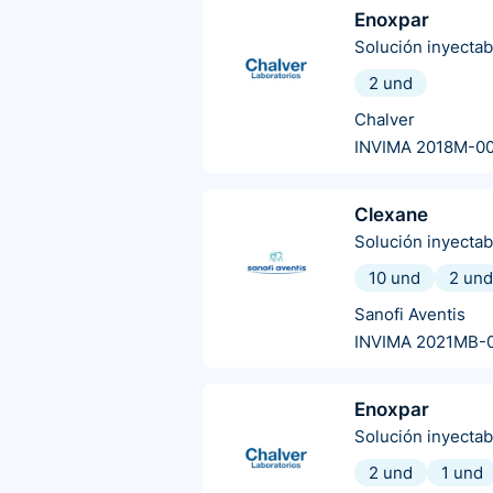
Enoxpar
Solución inyectab
2 und
Chalver
INVIMA 2018M-0
Clexane
Solución inyectab
10 und
2 und
Sanofi Aventis
INVIMA 2021MB-
Enoxpar
Solución inyectab
2 und
1 und