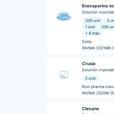
Enoxaparina so
Solución inyectab
300 und
3 u
1 und
200 u
+
6
más
Delta
INVIMA 2021MB-
Crusia
Solución inyectab
2 und
Rovi pharma indus
INVIMA 2020M-0
Clexane