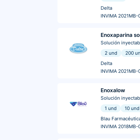
Delta
INVIMA 2021MB-
Enoxaparina so
Solución inyectab
2 und
200 u
Delta
INVIMA 2021MB-
Enoxalow
Solución inyectab
1 und
10 und
Blau Farmacéutic
INVIMA 2018MB-