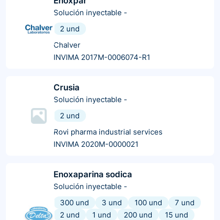
Enoxpar
Solución inyectable
-
2 und
Chalver
INVIMA 2017M-0006074-R1
Crusia
Solución inyectable
-
2 und
Rovi pharma industrial services
INVIMA 2020M-0000021
Enoxaparina sodica
Solución inyectable
-
300 und
3 und
100 und
7 und
2 und
1 und
200 und
15 und