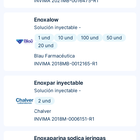
INVIMA 2021MB-0016475-R1
Enoxalow
Solución inyectable
-
1 und
10 und
100 und
50 und
20 und
Blau Farmacéutica
INVIMA 2018MB-0012165-R1
Enoxpar inyectable
Solución inyectable
-
2 und
Chalver
INVIMA 2018M-0006151-R1
Enoxaparina sodica jeringas