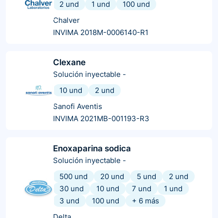
2 und
1 und
100 und
Chalver
INVIMA 2018M-0006140-R1
Clexane
Solución inyectable
-
10 und
2 und
Sanofi Aventis
INVIMA 2021MB-001193-R3
Enoxaparina sodica
Solución inyectable
-
500 und
20 und
5 und
2 und
30 und
10 und
7 und
1 und
3 und
100 und
+
6
más
Delta