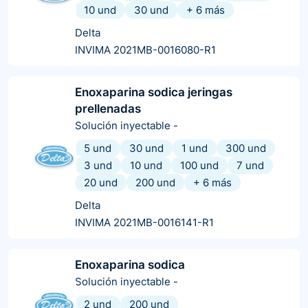
10 und
30 und
+
6
más
Delta
INVIMA 2021MB-0016080-R1
Enoxaparina sodica jeringas
prellenadas
Solución inyectable
-
5 und
30 und
1 und
300 und
3 und
10 und
100 und
7 und
20 und
200 und
+
6
más
Delta
INVIMA 2021MB-0016141-R1
Enoxaparina sodica
Solución inyectable
-
2 und
200 und