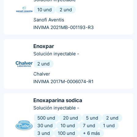
10 und
2 und
Sanofi Aventis
INVIMA 2021MB-001193-R3
Enoxpar
Solución inyectable
-
2 und
Chalver
INVIMA 2017M-0006074-R1
Enoxaparina sodica
Solución inyectable
-
500 und
20 und
5 und
2 und
30 und
10 und
7 und
1 und
3 und
100 und
+
6
más