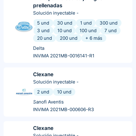
prellenadas
Solución inyectable
-
5 und
30 und
1 und
300 und
3 und
10 und
100 und
7 und
20 und
200 und
+
6
más
Delta
INVIMA 2021MB-0016141-R1
Clexane
Solución inyectable
-
2 und
10 und
Sanofi Aventis
INVIMA 2021MB-000606-R3
Clexane
Solución inyectable
-