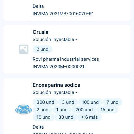
Delta
INVIMA 2021MB-0016079-R1
Crusia
Solución inyectable
-
2 und
Rovi pharma industrial services
INVIMA 2020M-0000021
Enoxaparina sodica
Solución inyectable
-
300 und
3 und
100 und
7 und
2 und
1 und
200 und
15 und
10 und
30 und
+
6
más
Delta