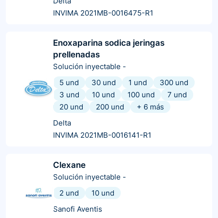
Delta
INVIMA 2021MB-0016475-R1
Enoxaparina sodica jeringas
prellenadas
Solución inyectable
-
5 und
30 und
1 und
300 und
3 und
10 und
100 und
7 und
20 und
200 und
+
6
más
Delta
INVIMA 2021MB-0016141-R1
Clexane
Solución inyectable
-
2 und
10 und
Sanofi Aventis