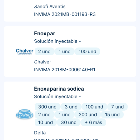
Sanofi Aventis
INVIMA 2021MB-001193-R3
Enoxpar
Solución inyectable
-
2 und
1 und
100 und
Chalver
INVIMA 2018M-0006140-R1
Enoxaparina sodica
Solución inyectable
-
300 und
3 und
100 und
7 und
2 und
1 und
200 und
15 und
10 und
30 und
+
6
más
Delta