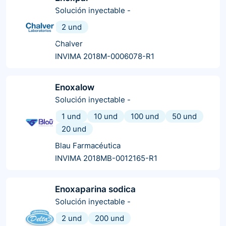
Solución inyectable
-
2 und
Chalver
INVIMA 2018M-0006078-R1
Enoxalow
Solución inyectable
-
1 und
10 und
100 und
50 und
20 und
Blau Farmacéutica
INVIMA 2018MB-0012165-R1
Enoxaparina sodica
Solución inyectable
-
2 und
200 und