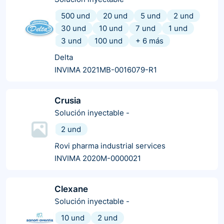
500 und
20 und
5 und
2 und
30 und
10 und
7 und
1 und
3 und
100 und
+
6
más
Delta
INVIMA 2021MB-0016079-R1
Crusia
Solución inyectable
-
2 und
Rovi pharma industrial services
INVIMA 2020M-0000021
Clexane
Solución inyectable
-
10 und
2 und