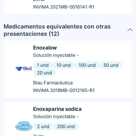
INVIMA 2021MB-0016141-R1
Medicamentos equivalentes con otras
presentaciones (
12
)
Enoxalow
Solución inyectable
-
1 und
10 und
100 und
50 und
20 und
Blau Farmacéutica
INVIMA 2018MB-0012165-R1
Enoxaparina sodica
Solución inyectable
-
2 und
200 und