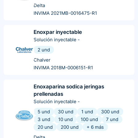
Delta
INVIMA 2021MB-0016475-R1
Enoxpar inyectable
Solución inyectable
-
2 und
Chalver
INVIMA 2018M-0006151-R1
Enoxaparina sodica jeringas
prellenadas
Solución inyectable
-
5 und
30 und
1 und
300 und
3 und
10 und
100 und
7 und
20 und
200 und
+
6
más
Delta