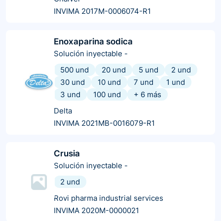
INVIMA 2017M-0006074-R1
Enoxaparina sodica
Solución inyectable
-
500 und
20 und
5 und
2 und
30 und
10 und
7 und
1 und
3 und
100 und
+
6
más
Delta
INVIMA 2021MB-0016079-R1
Crusia
Solución inyectable
-
2 und
Rovi pharma industrial services
INVIMA 2020M-0000021