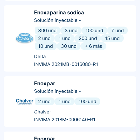
Enoxaparina sodica
Solución inyectable
-
300 und
3 und
100 und
7 und
2 und
1 und
200 und
15 und
10 und
30 und
+
6
más
Delta
INVIMA 2021MB-0016080-R1
Enoxpar
Solución inyectable
-
2 und
1 und
100 und
Chalver
INVIMA 2018M-0006140-R1
Enoxpar