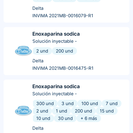
Delta
INVIMA 2021MB-0016079-R1
Enoxaparina sodica
Solución inyectable
-
2 und
200 und
Delta
INVIMA 2021MB-0016475-R1
Enoxaparina sodica
Solución inyectable
-
300 und
3 und
100 und
7 und
2 und
1 und
200 und
15 und
10 und
30 und
+
6
más
Delta