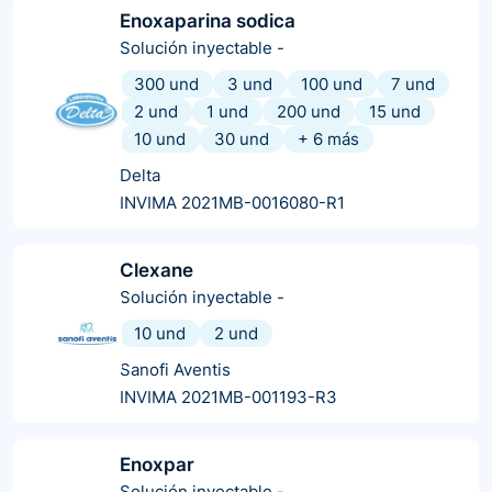
Enoxaparina sodica
Solución inyectable
-
300 und
3 und
100 und
7 und
2 und
1 und
200 und
15 und
10 und
30 und
+
6
más
Delta
INVIMA 2021MB-0016080-R1
Clexane
Solución inyectable
-
10 und
2 und
Sanofi Aventis
INVIMA 2021MB-001193-R3
Enoxpar
Solución inyectable
-