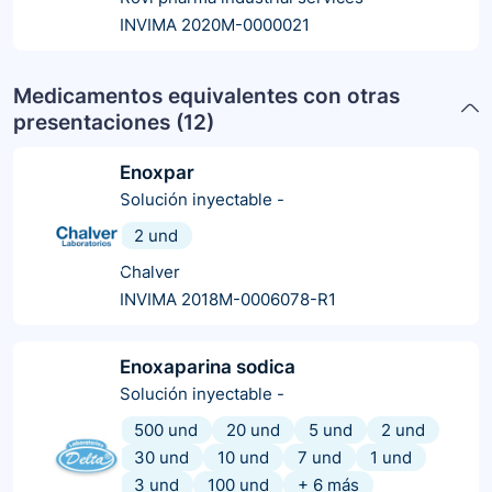
INVIMA 2020M-0000021
Medicamentos equivalentes con otras
presentaciones (
12
)
Enoxpar
Solución inyectable
-
2 und
Chalver
INVIMA 2018M-0006078-R1
Enoxaparina sodica
Solución inyectable
-
500 und
20 und
5 und
2 und
30 und
10 und
7 und
1 und
3 und
100 und
+
6
más