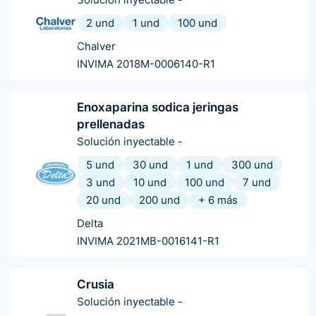
2 und
1 und
100 und
Chalver
INVIMA 2018M-0006140-R1
Enoxaparina sodica jeringas
prellenadas
Solución inyectable
-
5 und
30 und
1 und
300 und
3 und
10 und
100 und
7 und
20 und
200 und
+
6
más
Delta
INVIMA 2021MB-0016141-R1
Crusia
Solución inyectable
-