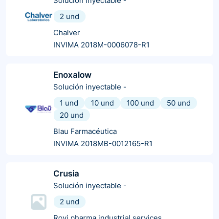
Solución inyectable
-
2 und
Chalver
INVIMA 2018M-0006078-R1
Enoxalow
Solución inyectable
-
1 und
10 und
100 und
50 und
20 und
Blau Farmacéutica
INVIMA 2018MB-0012165-R1
Crusia
Solución inyectable
-
2 und
Rovi pharma industrial services