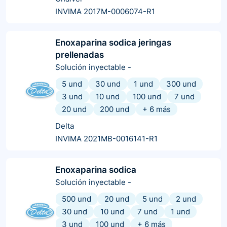
INVIMA 2017M-0006074-R1
Enoxaparina sodica jeringas
prellenadas
Solución inyectable
-
5 und
30 und
1 und
300 und
3 und
10 und
100 und
7 und
20 und
200 und
+
6
más
Delta
INVIMA 2021MB-0016141-R1
Enoxaparina sodica
Solución inyectable
-
500 und
20 und
5 und
2 und
30 und
10 und
7 und
1 und
3 und
100 und
+
6
más