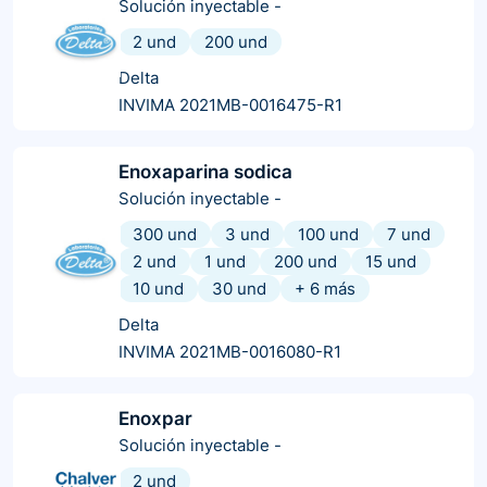
Solución inyectable
-
2 und
200 und
Delta
INVIMA 2021MB-0016475-R1
Enoxaparina sodica
Solución inyectable
-
300 und
3 und
100 und
7 und
2 und
1 und
200 und
15 und
10 und
30 und
+
6
más
Delta
INVIMA 2021MB-0016080-R1
Enoxpar
Solución inyectable
-
2 und