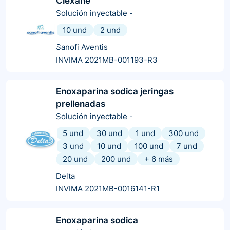
Clexane
Solución inyectable
-
10 und
2 und
Sanofi Aventis
INVIMA 2021MB-001193-R3
Enoxaparina sodica jeringas
prellenadas
Solución inyectable
-
5 und
30 und
1 und
300 und
3 und
10 und
100 und
7 und
20 und
200 und
+
6
más
Delta
INVIMA 2021MB-0016141-R1
Enoxaparina sodica