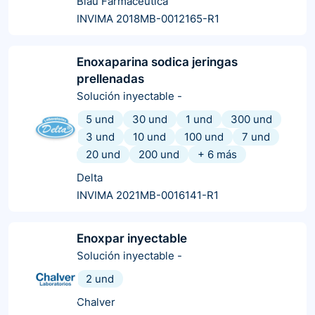
Blau Farmacéutica
INVIMA 2018MB-0012165-R1
Enoxaparina sodica jeringas
prellenadas
Solución inyectable
-
5 und
30 und
1 und
300 und
3 und
10 und
100 und
7 und
20 und
200 und
+
6
más
Delta
INVIMA 2021MB-0016141-R1
Enoxpar inyectable
Solución inyectable
-
2 und
Chalver