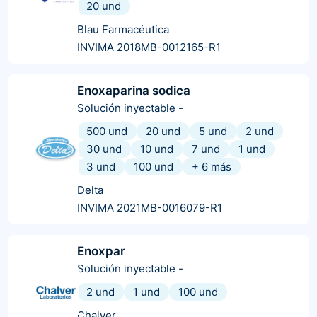
20 und
Blau Farmacéutica
INVIMA 2018MB-0012165-R1
Enoxaparina sodica
Solución inyectable
-
500 und
20 und
5 und
2 und
30 und
10 und
7 und
1 und
3 und
100 und
+
6
más
Delta
INVIMA 2021MB-0016079-R1
Enoxpar
Solución inyectable
-
2 und
1 und
100 und
Chalver