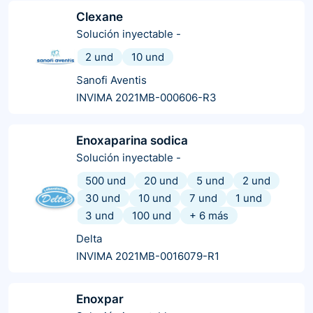
Clexane
Solución inyectable
-
2 und
10 und
Sanofi Aventis
INVIMA 2021MB-000606-R3
Enoxaparina sodica
Solución inyectable
-
500 und
20 und
5 und
2 und
30 und
10 und
7 und
1 und
3 und
100 und
+
6
más
Delta
INVIMA 2021MB-0016079-R1
Enoxpar