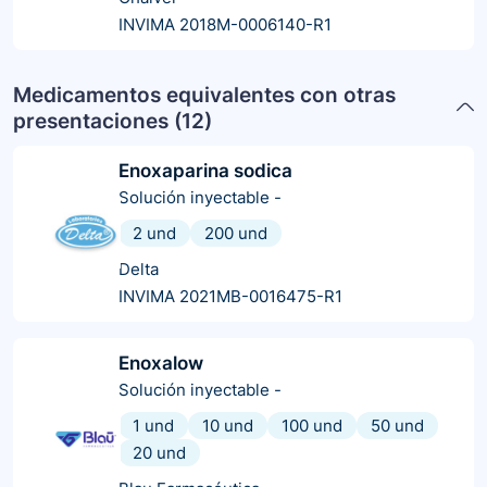
INVIMA 2018M-0006140-R1
Medicamentos equivalentes con otras
presentaciones (
12
)
Enoxaparina sodica
Solución inyectable
-
2 und
200 und
Delta
INVIMA 2021MB-0016475-R1
Enoxalow
Solución inyectable
-
1 und
10 und
100 und
50 und
20 und