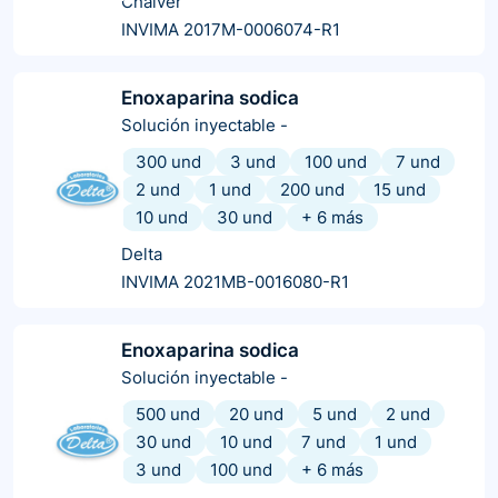
Chalver
INVIMA 2017M-0006074-R1
Enoxaparina sodica
Solución inyectable
-
300 und
3 und
100 und
7 und
2 und
1 und
200 und
15 und
10 und
30 und
+
6
más
Delta
INVIMA 2021MB-0016080-R1
Enoxaparina sodica
Solución inyectable
-
500 und
20 und
5 und
2 und
30 und
10 und
7 und
1 und
3 und
100 und
+
6
más