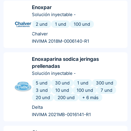
Enoxpar
Solución inyectable
-
2 und
1 und
100 und
Chalver
INVIMA 2018M-0006140-R1
Enoxaparina sodica jeringas
prellenadas
Solución inyectable
-
5 und
30 und
1 und
300 und
3 und
10 und
100 und
7 und
20 und
200 und
+
6
más
Delta
INVIMA 2021MB-0016141-R1