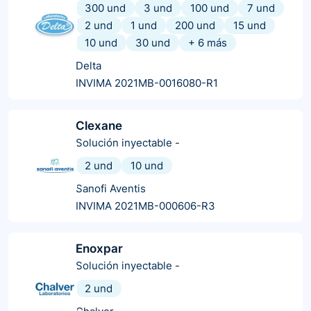
300 und
3 und
100 und
7 und
2 und
1 und
200 und
15 und
10 und
30 und
+
6
más
Delta
INVIMA 2021MB-0016080-R1
Clexane
Solución inyectable
-
2 und
10 und
Sanofi Aventis
INVIMA 2021MB-000606-R3
Enoxpar
Solución inyectable
-
2 und