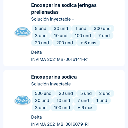
Enoxaparina sodica jeringas
prellenadas
Solución inyectable
-
5 und
30 und
1 und
300 und
3 und
10 und
100 und
7 und
20 und
200 und
+
6
más
Delta
INVIMA 2021MB-0016141-R1
Enoxaparina sodica
Solución inyectable
-
500 und
20 und
5 und
2 und
30 und
10 und
7 und
1 und
3 und
100 und
+
6
más
Delta
INVIMA 2021MB-0016079-R1