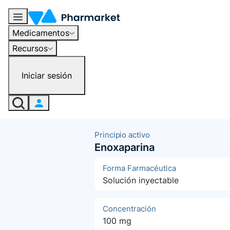
Medicamentos
Recursos
Iniciar sesión
Principio activo
Enoxaparina
Forma Farmacéutica
Solución inyectable
Concentración
100 mg