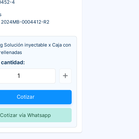
0452-4
s
A 2024MB-0004412-R2
g Solución inyectable x Caja con
rellenadas
 cantidad:
Cotizar
Cotizar vía Whatsapp