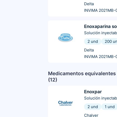
Delta
INVIMA 2021MB-
Enoxaparina so
Solución inyectab
2 und
200 u
Delta
INVIMA 2021MB-
Medicamentos equivalentes 
(
12
)
Enoxpar
Solución inyectab
2 und
1 und
Chalver