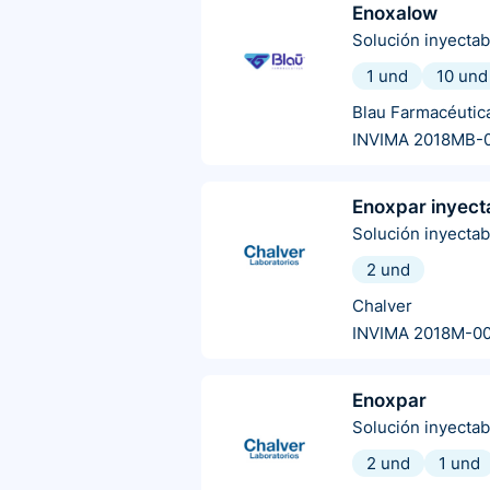
Enoxalow
Solución inyectab
1 und
10 und
Blau Farmacéutic
INVIMA 2018MB-
Enoxpar inyect
Solución inyectab
2 und
Chalver
INVIMA 2018M-00
Enoxpar
Solución inyectab
2 und
1 und