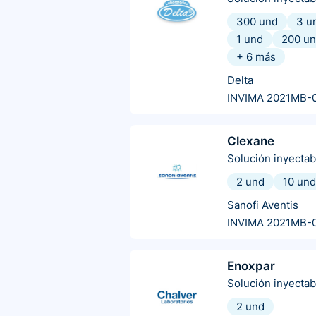
300 und
3 u
1 und
200 u
+
6
más
Delta
INVIMA 2021MB-
Clexane
Solución inyectab
2 und
10 und
Sanofi Aventis
INVIMA 2021MB-
Enoxpar
Solución inyectab
2 und