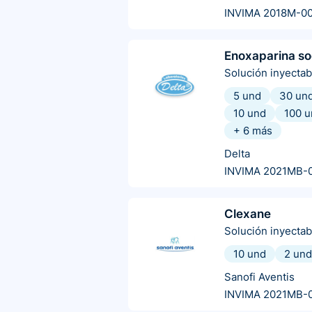
INVIMA 2018M-0
Enoxaparina so
Solución inyectab
5 und
30 un
10 und
100 u
+
6
más
Delta
INVIMA 2021MB-
Clexane
Solución inyectab
10 und
2 und
Sanofi Aventis
INVIMA 2021MB-