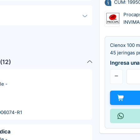
CUM: 1995
Procap
INVIM
Clenox 100 m
45 jeringas p
(
12
)
Ingresa una
le
-
006074-R1
dica
le
-