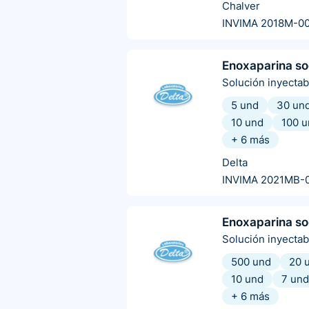
Chalver
INVIMA 2018M-0
Enoxaparina so
Solución inyectab
5 und
30 un
10 und
100 u
+
6
más
Delta
INVIMA 2021MB-
Enoxaparina so
Solución inyectab
500 und
20 
10 und
7 und
+
6
más