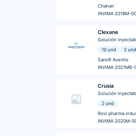
Chalver
INVIMA 2018M-0
Clexane
Solución inyectab
10 und
2 und
Sanofi Aventis
INVIMA 2021MB-
Crusia
Solución inyectab
2 und
Rovi pharma indus
INVIMA 2020M-0