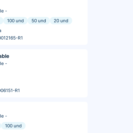
le
-
100 und
50 und
20 und
a
0012165-R1
able
le
-
06151-R1
le
-
100 und