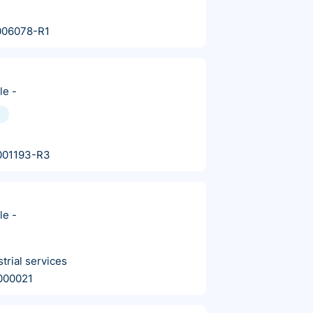
006078-R1
le
-
001193-R3
le
-
trial services
000021