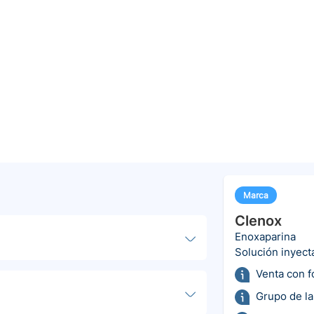
Marca
Clenox
Enoxaparina
Solución inyect
Venta con 
Grupo de la