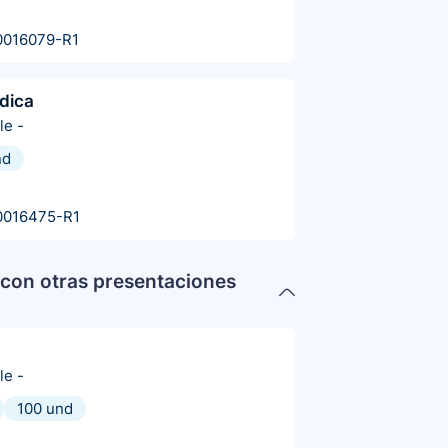
0016079-R1
dica
le
-
nd
0016475-R1
con otras presentaciones
le
-
100 und