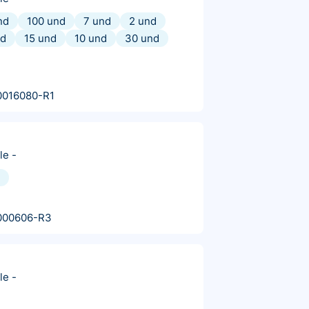
nd
100 und
7 und
2 und
nd
15 und
10 und
30 und
0016080-R1
le
-
000606-R3
le
-