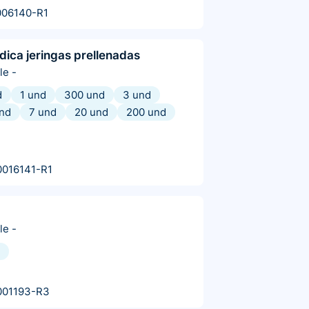
006140-R1
dica jeringas prellenadas
le
-
d
1 und
300 und
3 und
nd
7 und
20 und
200 und
0016141-R1
le
-
001193-R3