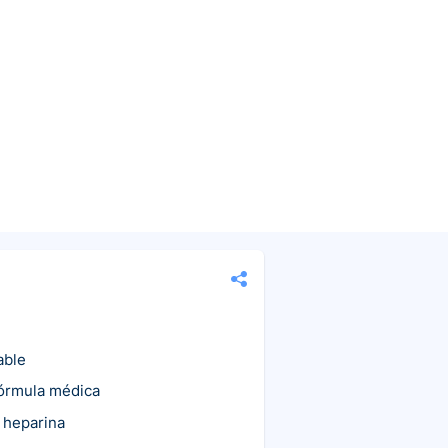
able
fórmula médica
 heparina