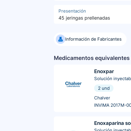
Presentación
45 jeringas prellenadas
Información de Fabricantes
Medicamentos equivalentes 
Enoxpar
Solución inyectab
2 und
Chalver
INVIMA 2017M-0
Enoxaparina so
Solución inyectab