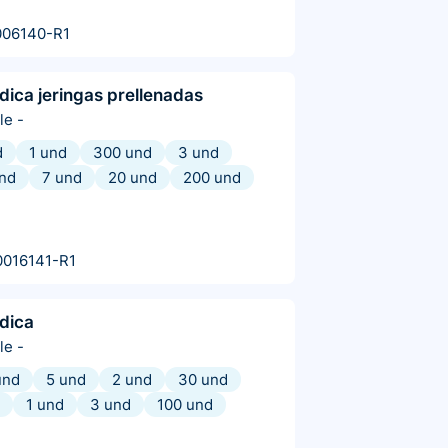
006140-R1
dica jeringas prellenadas
le
-
d
1 und
300 und
3 und
nd
7 und
20 und
200 und
0016141-R1
dica
le
-
und
5 und
2 und
30 und
1 und
3 und
100 und