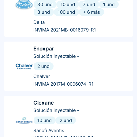
30 und
10 und
7 und
1 und
3 und
100 und
+
6
más
Delta
INVIMA 2021MB-0016079-R1
Enoxpar
Solución inyectable
-
2 und
Chalver
INVIMA 2017M-0006074-R1
Clexane
Solución inyectable
-
10 und
2 und
Sanofi Aventis