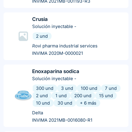
INVIMA 2021MB-001193-R3
Crusia
Solución inyectable
-
2 und
Rovi pharma industrial services
INVIMA 2020M-0000021
Enoxaparina sodica
Solución inyectable
-
300 und
3 und
100 und
7 und
2 und
1 und
200 und
15 und
10 und
30 und
+
6
más
Delta
INVIMA 2021MB-0016080-R1