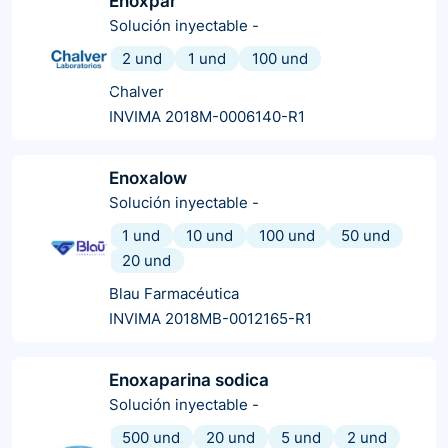
Enoxpar
Solución inyectable
-
2 und
1 und
100 und
Chalver
INVIMA 2018M-0006140-R1
Enoxalow
Solución inyectable
-
1 und
10 und
100 und
50 und
20 und
Blau Farmacéutica
INVIMA 2018MB-0012165-R1
Enoxaparina sodica
Solución inyectable
-
500 und
20 und
5 und
2 und