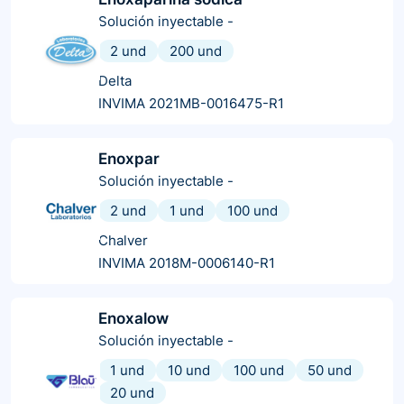
Solución inyectable
-
2 und
200 und
Delta
INVIMA 2021MB-0016475-R1
Enoxpar
Solución inyectable
-
2 und
1 und
100 und
Chalver
INVIMA 2018M-0006140-R1
Enoxalow
Solución inyectable
-
1 und
10 und
100 und
50 und
20 und