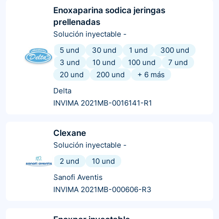
Enoxaparina sodica jeringas
prellenadas
Solución inyectable
-
5 und
30 und
1 und
300 und
3 und
10 und
100 und
7 und
20 und
200 und
+
6
más
Delta
INVIMA 2021MB-0016141-R1
Clexane
Solución inyectable
-
2 und
10 und
Sanofi Aventis
INVIMA 2021MB-000606-R3