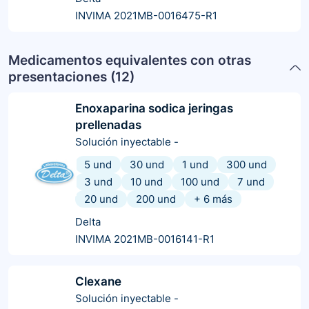
INVIMA 2021MB-0016475-R1
Medicamentos equivalentes con otras
presentaciones (
12
)
Enoxaparina sodica jeringas
prellenadas
Solución inyectable
-
5 und
30 und
1 und
300 und
3 und
10 und
100 und
7 und
20 und
200 und
+
6
más
Delta
INVIMA 2021MB-0016141-R1
Clexane
Solución inyectable
-