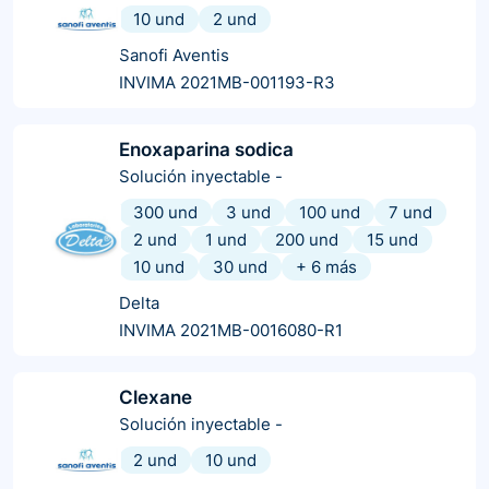
10 und
2 und
Sanofi Aventis
INVIMA 2021MB-001193-R3
Enoxaparina sodica
Solución inyectable
-
300 und
3 und
100 und
7 und
2 und
1 und
200 und
15 und
10 und
30 und
+
6
más
Delta
INVIMA 2021MB-0016080-R1
Clexane
Solución inyectable
-
2 und
10 und