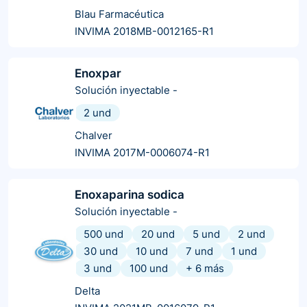
Blau Farmacéutica
INVIMA 2018MB-0012165-R1
Enoxpar
Solución inyectable
-
2 und
Chalver
INVIMA 2017M-0006074-R1
Enoxaparina sodica
Solución inyectable
-
500 und
20 und
5 und
2 und
30 und
10 und
7 und
1 und
3 und
100 und
+
6
más
Delta