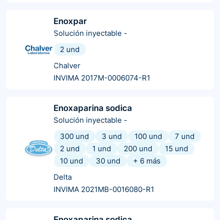
Enoxpar
Solución inyectable
-
2 und
Chalver
INVIMA 2017M-0006074-R1
Enoxaparina sodica
Solución inyectable
-
300 und
3 und
100 und
7 und
2 und
1 und
200 und
15 und
10 und
30 und
+
6
más
Delta
INVIMA 2021MB-0016080-R1
Enoxaparina sodica