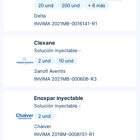
20 und
200 und
+
6
más
Delta
INVIMA 2021MB-0016141-R1
Clexane
Solución inyectable
-
2 und
10 und
Sanofi Aventis
INVIMA 2021MB-000606-R3
Enoxpar inyectable
Solución inyectable
-
2 und
Chalver
INVIMA 2018M-0006151-R1