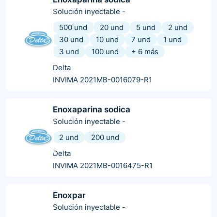
Solución inyectable
-
500 und
20 und
5 und
2 und
30 und
10 und
7 und
1 und
3 und
100 und
+
6
más
Delta
INVIMA 2021MB-0016079-R1
Enoxaparina sodica
Solución inyectable
-
2 und
200 und
Delta
INVIMA 2021MB-0016475-R1
Enoxpar
Solución inyectable
-