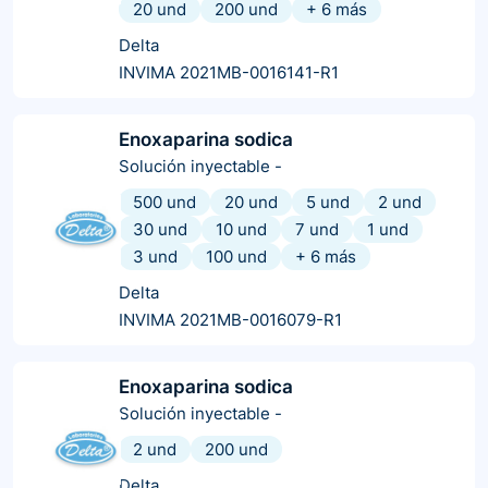
20 und
200 und
+
6
más
Delta
INVIMA 2021MB-0016141-R1
Enoxaparina sodica
Solución inyectable
-
500 und
20 und
5 und
2 und
30 und
10 und
7 und
1 und
3 und
100 und
+
6
más
Delta
INVIMA 2021MB-0016079-R1
Enoxaparina sodica
Solución inyectable
-
2 und
200 und
Delta