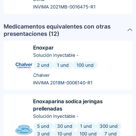
INVIMA 2021MB-0016475-R1
Medicamentos equivalentes con otras
presentaciones (
12
)
Enoxpar
Solución inyectable
-
2 und
1 und
100 und
Chalver
INVIMA 2018M-0006140-R1
Enoxaparina sodica jeringas
prellenadas
Solución inyectable
-
5 und
30 und
1 und
300 und
3 und
10 und
100 und
7 und