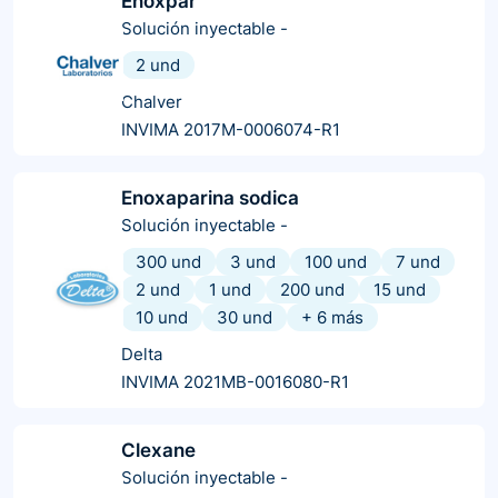
Enoxpar
Solución inyectable
-
2 und
Chalver
INVIMA 2017M-0006074-R1
Enoxaparina sodica
Solución inyectable
-
300 und
3 und
100 und
7 und
2 und
1 und
200 und
15 und
10 und
30 und
+
6
más
Delta
INVIMA 2021MB-0016080-R1
Clexane
Solución inyectable
-