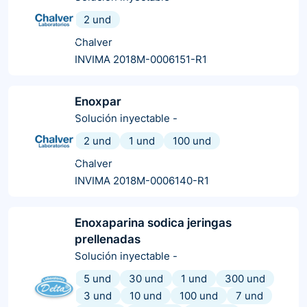
2 und
Chalver
INVIMA 2018M-0006151-R1
Enoxpar
Solución inyectable
-
2 und
1 und
100 und
Chalver
INVIMA 2018M-0006140-R1
Enoxaparina sodica jeringas
prellenadas
Solución inyectable
-
5 und
30 und
1 und
300 und
3 und
10 und
100 und
7 und