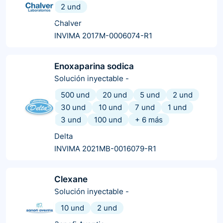
2 und
Chalver
INVIMA 2017M-0006074-R1
Enoxaparina sodica
Solución inyectable
-
500 und
20 und
5 und
2 und
30 und
10 und
7 und
1 und
3 und
100 und
+
6
más
Delta
INVIMA 2021MB-0016079-R1
Clexane
Solución inyectable
-
10 und
2 und