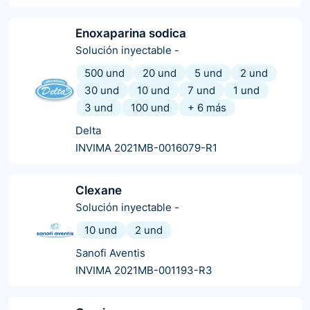
Enoxaparina sodica
Solución inyectable
-
500 und
20 und
5 und
2 und
30 und
10 und
7 und
1 und
3 und
100 und
+
6
más
Delta
INVIMA 2021MB-0016079-R1
Clexane
Solución inyectable
-
10 und
2 und
Sanofi Aventis
INVIMA 2021MB-001193-R3