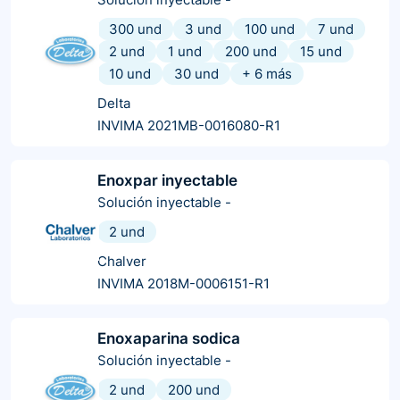
300 und
3 und
100 und
7 und
2 und
1 und
200 und
15 und
10 und
30 und
+
6
más
Delta
INVIMA 2021MB-0016080-R1
Enoxpar inyectable
Solución inyectable
-
2 und
Chalver
INVIMA 2018M-0006151-R1
Enoxaparina sodica
Solución inyectable
-
2 und
200 und