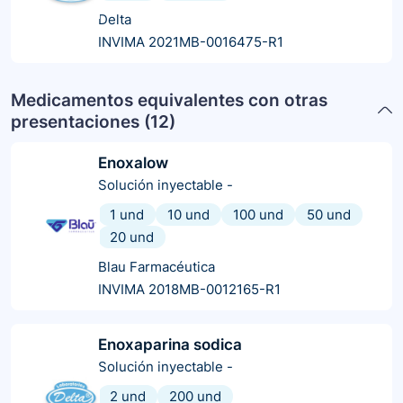
Delta
INVIMA 2021MB-0016475-R1
Medicamentos equivalentes con otras
presentaciones (
12
)
Enoxalow
Solución inyectable
-
1 und
10 und
100 und
50 und
20 und
Blau Farmacéutica
INVIMA 2018MB-0012165-R1
Enoxaparina sodica
Solución inyectable
-
2 und
200 und