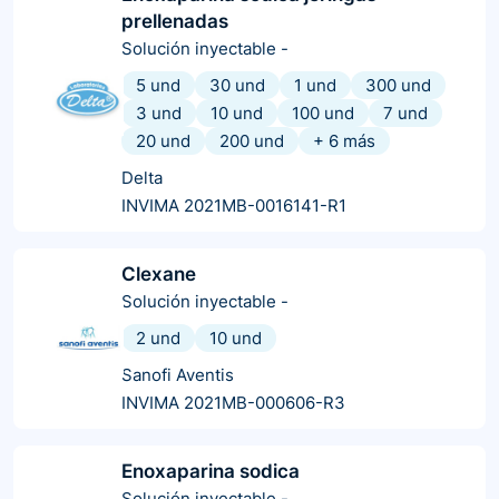
prellenadas
Solución inyectable
-
5 und
30 und
1 und
300 und
3 und
10 und
100 und
7 und
20 und
200 und
+
6
más
Delta
INVIMA 2021MB-0016141-R1
Clexane
Solución inyectable
-
2 und
10 und
Sanofi Aventis
INVIMA 2021MB-000606-R3
Enoxaparina sodica
Solución inyectable
-