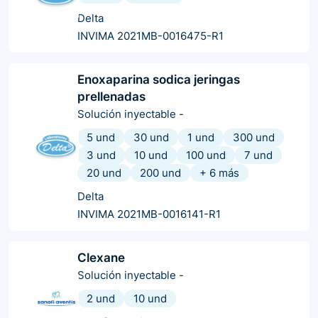
Delta
INVIMA 2021MB-0016475-R1
Enoxaparina sodica jeringas
prellenadas
Solución inyectable
-
5 und
30 und
1 und
300 und
3 und
10 und
100 und
7 und
20 und
200 und
+
6
más
Delta
INVIMA 2021MB-0016141-R1
Clexane
Solución inyectable
-
2 und
10 und