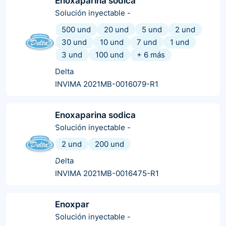
Enoxaparina sodica
Solución inyectable
-
500 und
20 und
5 und
2 und
30 und
10 und
7 und
1 und
3 und
100 und
+
6
más
Delta
INVIMA 2021MB-0016079-R1
Enoxaparina sodica
Solución inyectable
-
2 und
200 und
Delta
INVIMA 2021MB-0016475-R1
Enoxpar
Solución inyectable
-