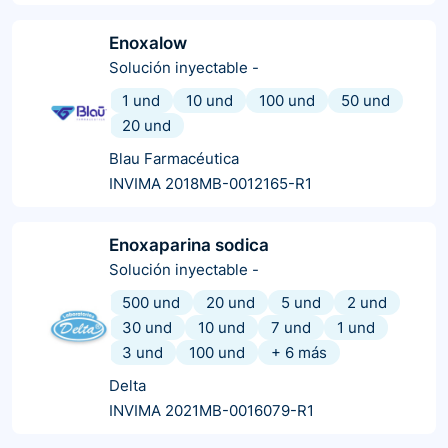
Enoxalow
Solución inyectable
-
1 und
10 und
100 und
50 und
20 und
Blau Farmacéutica
INVIMA 2018MB-0012165-R1
Enoxaparina sodica
Solución inyectable
-
500 und
20 und
5 und
2 und
30 und
10 und
7 und
1 und
3 und
100 und
+
6
más
Delta
INVIMA 2021MB-0016079-R1