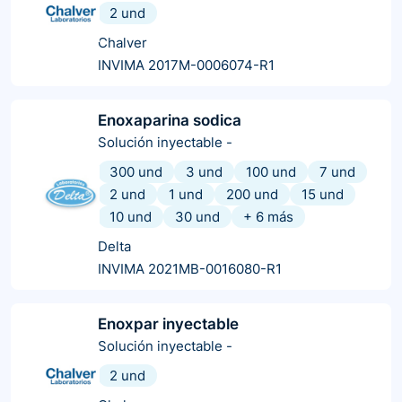
2 und
Chalver
INVIMA 2017M-0006074-R1
Enoxaparina sodica
Solución inyectable
-
300 und
3 und
100 und
7 und
2 und
1 und
200 und
15 und
10 und
30 und
+
6
más
Delta
INVIMA 2021MB-0016080-R1
Enoxpar inyectable
Solución inyectable
-
2 und