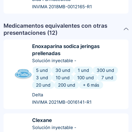
INVIMA 2018MB-0012165-R1
Medicamentos equivalentes con otras
presentaciones (
12
)
Enoxaparina sodica jeringas
prellenadas
Solución inyectable
-
5 und
30 und
1 und
300 und
3 und
10 und
100 und
7 und
20 und
200 und
+
6
más
Delta
INVIMA 2021MB-0016141-R1
Clexane
Solución inyectable
-