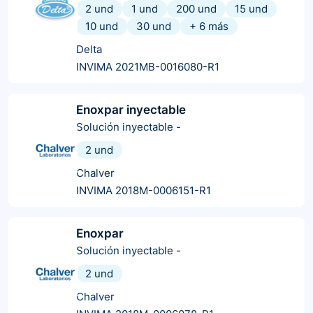
2 und
1 und
200 und
15 und
10 und
30 und
+
6
más
Delta
INVIMA 2021MB-0016080-R1
Enoxpar inyectable
Solución inyectable
-
2 und
Chalver
INVIMA 2018M-0006151-R1
Enoxpar
Solución inyectable
-
2 und
Chalver