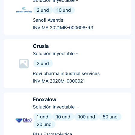
Solución inyectable
-
2 und
10 und
Sanofi Aventis
INVIMA 2021MB-000606-R3
Crusia
Solución inyectable
-
2 und
Rovi pharma industrial services
INVIMA 2020M-0000021
Enoxalow
Solución inyectable
-
1 und
10 und
100 und
50 und
20 und
Blau Farmacéutica