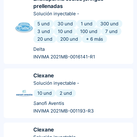
prellenadas
Solución inyectable
-
5 und
30 und
1 und
300 und
3 und
10 und
100 und
7 und
20 und
200 und
+
6
más
Delta
INVIMA 2021MB-0016141-R1
Clexane
Solución inyectable
-
10 und
2 und
Sanofi Aventis
INVIMA 2021MB-001193-R3
Clexane