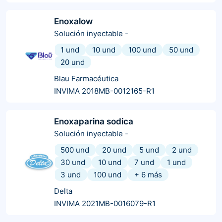
Enoxalow
Solución inyectable
-
1 und
10 und
100 und
50 und
20 und
Blau Farmacéutica
INVIMA 2018MB-0012165-R1
Enoxaparina sodica
Solución inyectable
-
500 und
20 und
5 und
2 und
30 und
10 und
7 und
1 und
3 und
100 und
+
6
más
Delta
INVIMA 2021MB-0016079-R1