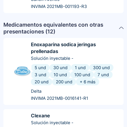
INVIMA 2021MB-001193-R3
Medicamentos equivalentes con otras
presentaciones (
12
)
Enoxaparina sodica jeringas
prellenadas
Solución inyectable
-
5 und
30 und
1 und
300 und
3 und
10 und
100 und
7 und
20 und
200 und
+
6
más
Delta
INVIMA 2021MB-0016141-R1
Clexane
Solución inyectable
-