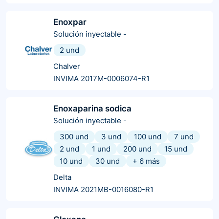
Enoxpar
Solución inyectable
-
2 und
Chalver
INVIMA 2017M-0006074-R1
Enoxaparina sodica
Solución inyectable
-
300 und
3 und
100 und
7 und
2 und
1 und
200 und
15 und
10 und
30 und
+
6
más
Delta
INVIMA 2021MB-0016080-R1