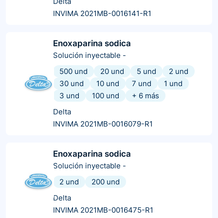
Delta
INVIMA 2021MB-0016141-R1
Enoxaparina sodica
Solución inyectable
-
500 und
20 und
5 und
2 und
30 und
10 und
7 und
1 und
3 und
100 und
+
6
más
Delta
INVIMA 2021MB-0016079-R1
Enoxaparina sodica
Solución inyectable
-
2 und
200 und
Delta
INVIMA 2021MB-0016475-R1