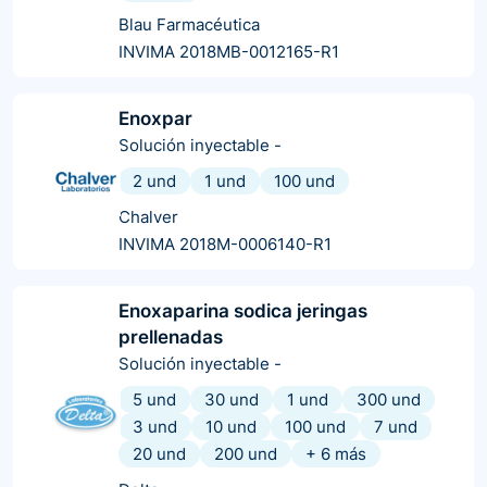
Blau Farmacéutica
INVIMA 2018MB-0012165-R1
Enoxpar
Solución inyectable
-
2 und
1 und
100 und
Chalver
INVIMA 2018M-0006140-R1
Enoxaparina sodica jeringas
prellenadas
Solución inyectable
-
5 und
30 und
1 und
300 und
3 und
10 und
100 und
7 und
20 und
200 und
+
6
más