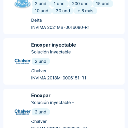
2 und
1 und
200 und
15 und
10 und
30 und
+
6
más
Delta
INVIMA 2021MB-0016080-R1
Enoxpar inyectable
Solución inyectable
-
2 und
Chalver
INVIMA 2018M-0006151-R1
Enoxpar
Solución inyectable
-
2 und
Chalver