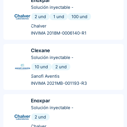
Enoxpar
Solución inyectable
-
2 und
1 und
100 und
Chalver
INVIMA 2018M-0006140-R1
Clexane
Solución inyectable
-
10 und
2 und
Sanofi Aventis
INVIMA 2021MB-001193-R3
Enoxpar
Solución inyectable
-
2 und
Chalver