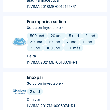
Blau Farmacéutica
INVIMA 2018MB-0012165-R1
Enoxaparina sodica
Solución inyectable
-
500 und
20 und
5 und
2 und
30 und
10 und
7 und
1 und
3 und
100 und
+
6
más
Delta
INVIMA 2021MB-0016079-R1
Enoxpar
Solución inyectable
-
2 und
Chalver
INVIMA 2017M-0006074-R1