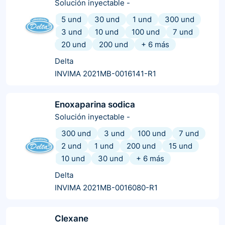
Solución inyectable
-
5 und
30 und
1 und
300 und
3 und
10 und
100 und
7 und
20 und
200 und
+
6
más
Delta
INVIMA 2021MB-0016141-R1
Enoxaparina sodica
Solución inyectable
-
300 und
3 und
100 und
7 und
2 und
1 und
200 und
15 und
10 und
30 und
+
6
más
Delta
INVIMA 2021MB-0016080-R1
Clexane