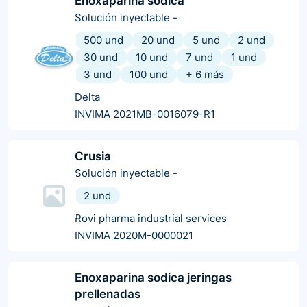
Enoxaparina sodica
Solución inyectable
-
500 und
20 und
5 und
2 und
30 und
10 und
7 und
1 und
3 und
100 und
+
6
más
Delta
INVIMA 2021MB-0016079-R1
Crusia
Solución inyectable
-
2 und
Rovi pharma industrial services
INVIMA 2020M-0000021
Enoxaparina sodica jeringas
prellenadas