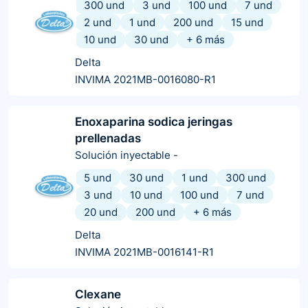
300 und
3 und
100 und
7 und
2 und
1 und
200 und
15 und
10 und
30 und
+
6
más
Delta
INVIMA 2021MB-0016080-R1
Enoxaparina sodica jeringas
prellenadas
Solución inyectable
-
5 und
30 und
1 und
300 und
3 und
10 und
100 und
7 und
20 und
200 und
+
6
más
Delta
INVIMA 2021MB-0016141-R1
Clexane