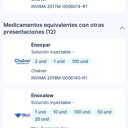
INVIMA 2017M-0006074-R1
Medicamentos equivalentes con otras
presentaciones (
12
)
Enoxpar
Solución inyectable
-
2 und
1 und
100 und
Chalver
INVIMA 2018M-0006140-R1
Enoxalow
Solución inyectable
-
1 und
10 und
100 und
50 und
20 und