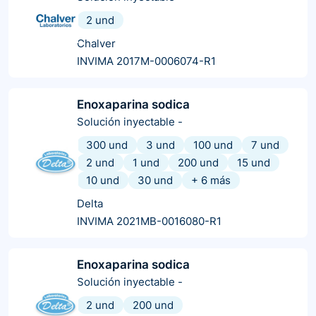
2 und
Chalver
INVIMA 2017M-0006074-R1
Enoxaparina sodica
Solución inyectable
-
300 und
3 und
100 und
7 und
2 und
1 und
200 und
15 und
10 und
30 und
+
6
más
Delta
INVIMA 2021MB-0016080-R1
Enoxaparina sodica
Solución inyectable
-
2 und
200 und