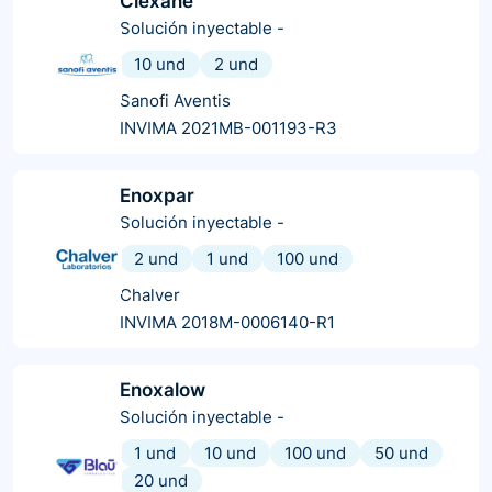
Clexane
Solución inyectable
-
10 und
2 und
Sanofi Aventis
INVIMA 2021MB-001193-R3
Enoxpar
Solución inyectable
-
2 und
1 und
100 und
Chalver
INVIMA 2018M-0006140-R1
Enoxalow
Solución inyectable
-
1 und
10 und
100 und
50 und
20 und