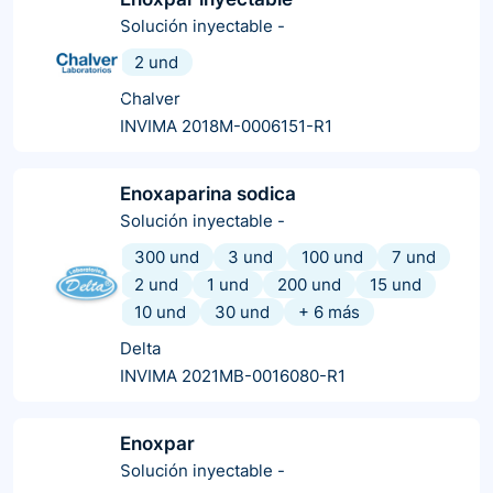
Solución inyectable
-
2 und
Chalver
INVIMA 2018M-0006151-R1
Enoxaparina sodica
Solución inyectable
-
300 und
3 und
100 und
7 und
2 und
1 und
200 und
15 und
10 und
30 und
+
6
más
Delta
INVIMA 2021MB-0016080-R1
Enoxpar
Solución inyectable
-