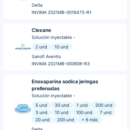
Delta
INVIMA 2021MB-0016475-R1
Clexane
Solución inyectable
-
2 und
10 und
Sanofi Aventis
INVIMA 2021MB-000606-R3
Enoxaparina sodica jeringas
prellenadas
Solución inyectable
-
5 und
30 und
1 und
300 und
3 und
10 und
100 und
7 und
20 und
200 und
+
6
más
Delta