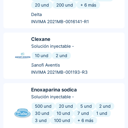
20 und
200 und
+
6
más
Delta
INVIMA 2021MB-0016141-R1
Clexane
Solución inyectable
-
10 und
2 und
Sanofi Aventis
INVIMA 2021MB-001193-R3
Enoxaparina sodica
Solución inyectable
-
500 und
20 und
5 und
2 und
30 und
10 und
7 und
1 und
3 und
100 und
+
6
más