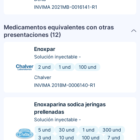
INVIMA 2021MB-0016141-R1
Medicamentos equivalentes con otras
presentaciones (
12
)
Enoxpar
Solución inyectable
-
2 und
1 und
100 und
Chalver
INVIMA 2018M-0006140-R1
Enoxaparina sodica jeringas
prellenadas
Solución inyectable
-
5 und
30 und
1 und
300 und
3 und
10 und
100 und
7 und