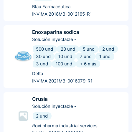
Blau Farmacéutica
INVIMA 2018MB-0012165-R1
Enoxaparina sodica
Solución inyectable
-
500 und
20 und
5 und
2 und
30 und
10 und
7 und
1 und
3 und
100 und
+
6
más
Delta
INVIMA 2021MB-0016079-R1
Crusia
Solución inyectable
-
2 und
Rovi pharma industrial services