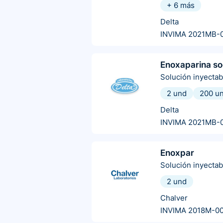
+
6
más
Delta
INVIMA 2021MB-
Enoxaparina so
Solución inyectab
2 und
200 u
Delta
INVIMA 2021MB-
Enoxpar
Solución inyectab
2 und
Chalver
INVIMA 2018M-0