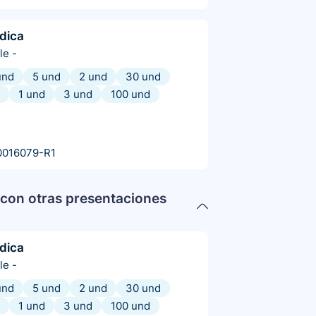
dica
le
-
und
5 und
2 und
30 und
1 und
3 und
100 und
0016079-R1
con otras presentaciones
dica
le
-
und
5 und
2 und
30 und
1 und
3 und
100 und