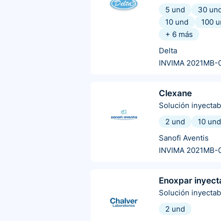
5 und
30 un
10 und
100 u
+
6
más
Delta
INVIMA 2021MB-
Clexane
Solución inyectab
2 und
10 und
Sanofi Aventis
INVIMA 2021MB-
Enoxpar inyect
Solución inyectab
2 und