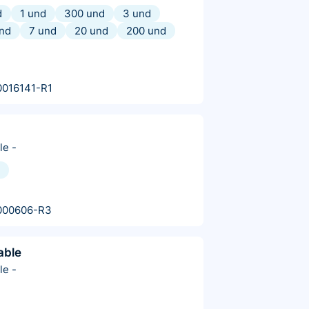
d
1 und
300 und
3 und
nd
7 und
20 und
200 und
0016141-R1
le
-
000606-R3
able
le
-