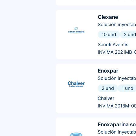
Clexane
Solución inyectab
10 und
2 und
Sanofi Aventis
INVIMA 2021MB-
Enoxpar
Solución inyectab
2 und
1 und
Chalver
INVIMA 2018M-0
Enoxaparina so
Solución inyectab