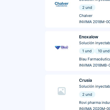
2 und
Chalver
INVIMA 2018M-0
Enoxalow
Solución inyectab
1 und
10 und
Blau Farmacéutic
INVIMA 2018MB-
Crusia
Solución inyectab
2 und
Rovi pharma indus
INVIMA 2020M-0