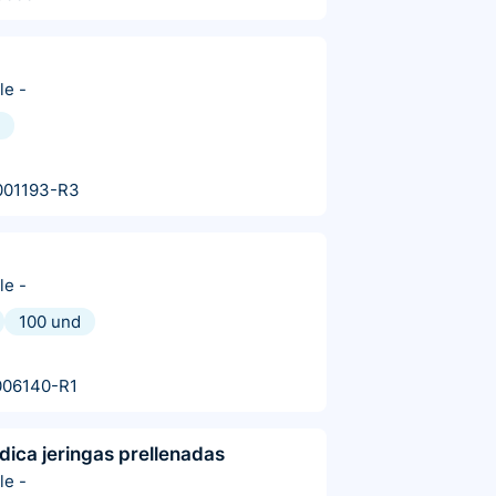
le
-
001193-R3
le
-
100 und
006140-R1
dica jeringas prellenadas
le
-