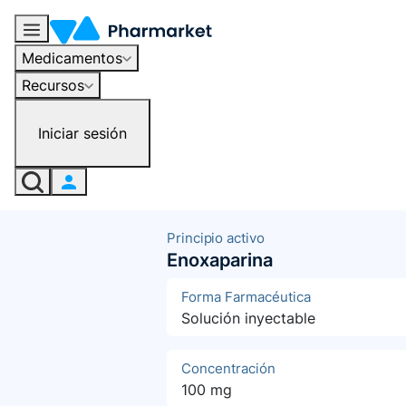
Medicamentos
Recursos
Iniciar sesión
Principio activo
Enoxaparina
Forma Farmacéutica
Solución inyectable
Concentración
100 mg