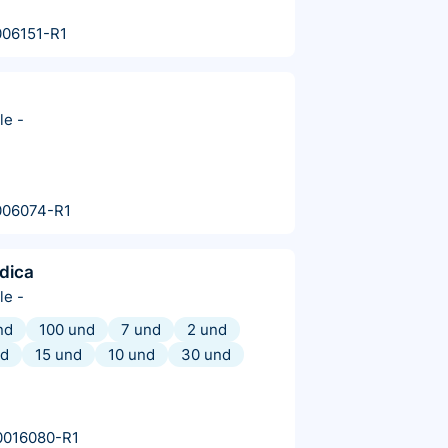
06151-R1
le
-
006074-R1
dica
le
-
nd
100 und
7 und
2 und
nd
15 und
10 und
30 und
0016080-R1