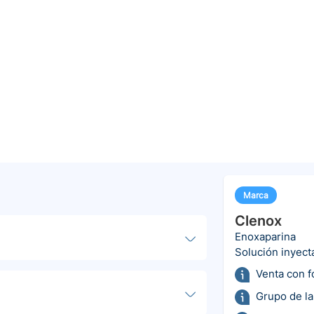
Marca
Clenox
Enoxaparina
Solución inyect
Venta con 
Grupo de la