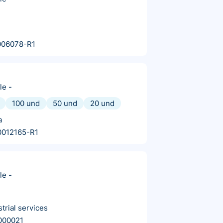
006078-R1
le
-
100 und
50 und
20 und
a
0012165-R1
le
-
trial services
000021