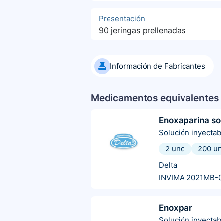
Presentación
90 jeringas prellenadas
Información de Fabricantes
Medicamentos equivalentes 
Enoxaparina so
Solución inyectab
2 und
200 u
Delta
INVIMA 2021MB-
Enoxpar
Solución inyectab