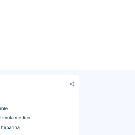
able
fórmula médica
 heparina