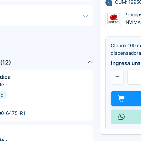
CUM: 1995
Procap
INVIM
Clenox 100 m
dispensadora
(
12
)
Ingresa una
dica
le
-
nd
0016475-R1
le
-