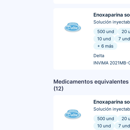
Enoxaparina so
Solución inyectab
500 und
20 
10 und
7 und
+
6
más
Delta
INVIMA 2021MB-
Medicamentos equivalentes 
(
12
)
Enoxaparina so
Solución inyectab
500 und
20 
10 und
7 und