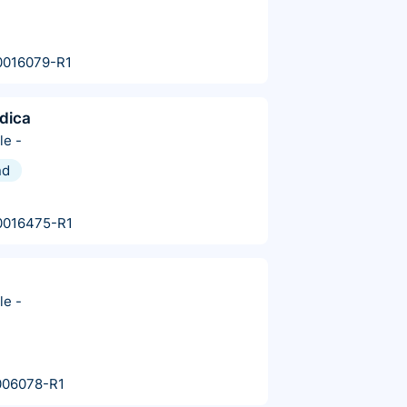
0016079-R1
dica
le
-
nd
0016475-R1
le
-
006078-R1