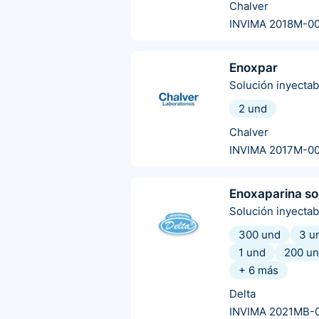
Chalver
INVIMA 2018M-00
Enoxpar
Solución inyectab
2 und
Chalver
INVIMA 2017M-0
Enoxaparina so
Solución inyectab
300 und
3 u
1 und
200 u
+
6
más
Delta
INVIMA 2021MB-