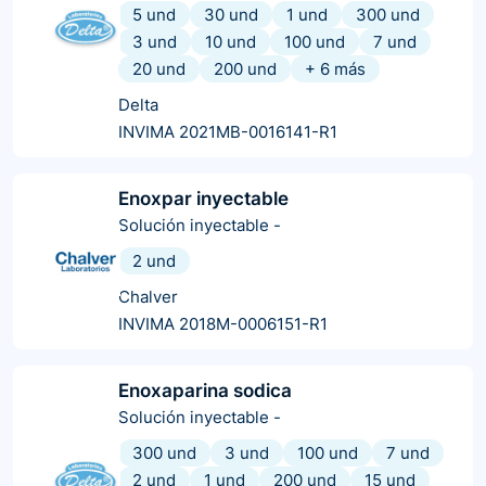
5 und
30 und
1 und
300 und
3 und
10 und
100 und
7 und
20 und
200 und
+
6
más
Delta
INVIMA 2021MB-0016141-R1
Enoxpar inyectable
Solución inyectable
-
2 und
Chalver
INVIMA 2018M-0006151-R1
Enoxaparina sodica
Solución inyectable
-
300 und
3 und
100 und
7 und
2 und
1 und
200 und
15 und