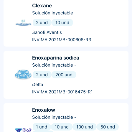
Clexane
Solución inyectable
-
2 und
10 und
Sanofi Aventis
INVIMA 2021MB-000606-R3
Enoxaparina sodica
Solución inyectable
-
2 und
200 und
Delta
INVIMA 2021MB-0016475-R1
Enoxalow
Solución inyectable
-
1 und
10 und
100 und
50 und