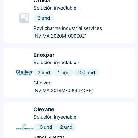
Crusia
Solución inyectable
-
2 und
Rovi pharma industrial services
INVIMA 2020M-0000021
Enoxpar
Solución inyectable
-
2 und
1 und
100 und
Chalver
INVIMA 2018M-0006140-R1
Clexane
Solución inyectable
-
10 und
2 und
Sanofi Aventis