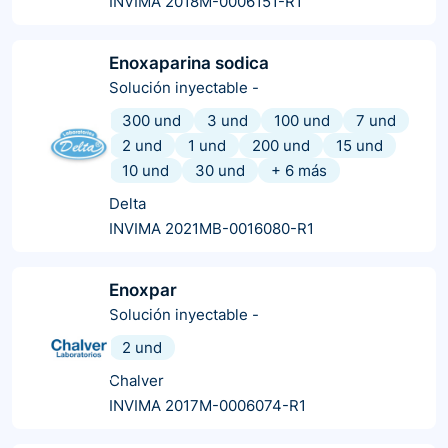
INVIMA 2018M-0006151-R1
Enoxaparina sodica
Solución inyectable
-
300 und
3 und
100 und
7 und
2 und
1 und
200 und
15 und
10 und
30 und
+
6
más
Delta
INVIMA 2021MB-0016080-R1
Enoxpar
Solución inyectable
-
2 und
Chalver
INVIMA 2017M-0006074-R1