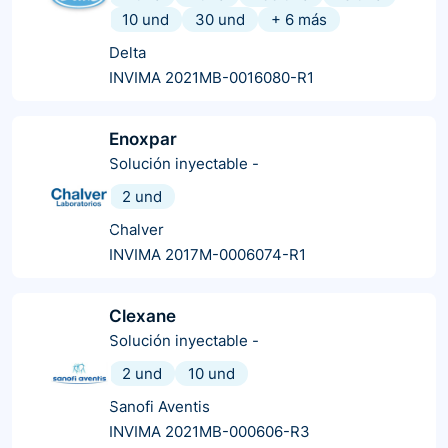
10 und
30 und
+
6
más
Delta
INVIMA 2021MB-0016080-R1
Enoxpar
Solución inyectable
-
2 und
Chalver
INVIMA 2017M-0006074-R1
Clexane
Solución inyectable
-
2 und
10 und
Sanofi Aventis
INVIMA 2021MB-000606-R3