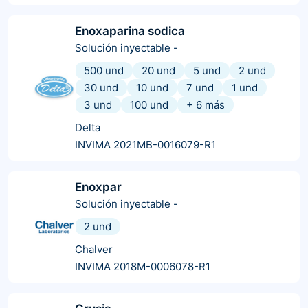
Enoxaparina sodica
Solución inyectable
-
500 und
20 und
5 und
2 und
30 und
10 und
7 und
1 und
3 und
100 und
+
6
más
Delta
INVIMA 2021MB-0016079-R1
Enoxpar
Solución inyectable
-
2 und
Chalver
INVIMA 2018M-0006078-R1