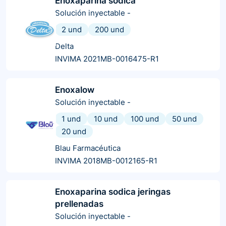
Enoxaparina sodica
Solución inyectable
-
2 und
200 und
Delta
INVIMA 2021MB-0016475-R1
Enoxalow
Solución inyectable
-
1 und
10 und
100 und
50 und
20 und
Blau Farmacéutica
INVIMA 2018MB-0012165-R1
Enoxaparina sodica jeringas
prellenadas
Solución inyectable
-