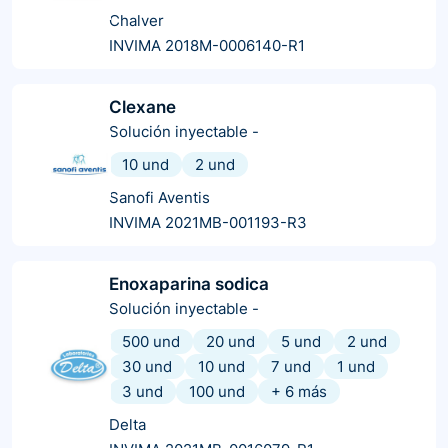
Chalver
INVIMA 2018M-0006140-R1
Clexane
Solución inyectable
-
10 und
2 und
Sanofi Aventis
INVIMA 2021MB-001193-R3
Enoxaparina sodica
Solución inyectable
-
500 und
20 und
5 und
2 und
30 und
10 und
7 und
1 und
3 und
100 und
+
6
más
Delta