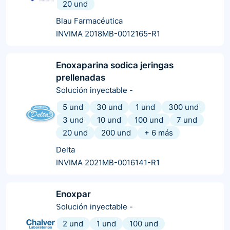
20 und
Blau Farmacéutica
INVIMA 2018MB-0012165-R1
Enoxaparina sodica jeringas
prellenadas
Solución inyectable
-
5 und
30 und
1 und
300 und
3 und
10 und
100 und
7 und
20 und
200 und
+
6
más
Delta
INVIMA 2021MB-0016141-R1
Enoxpar
Solución inyectable
-
2 und
1 und
100 und