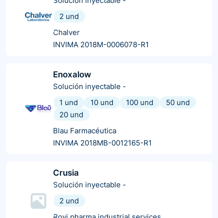
Solución inyectable
-
2 und
Chalver
INVIMA 2018M-0006078-R1
Enoxalow
Solución inyectable
-
1 und
10 und
100 und
50 und
20 und
Blau Farmacéutica
INVIMA 2018MB-0012165-R1
Crusia
Solución inyectable
-
2 und
Rovi pharma industrial services