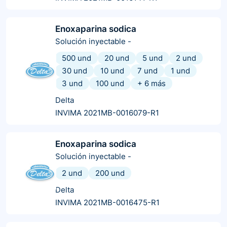
Enoxaparina sodica
Solución inyectable
-
500 und
20 und
5 und
2 und
30 und
10 und
7 und
1 und
3 und
100 und
+
6
más
Delta
INVIMA 2021MB-0016079-R1
Enoxaparina sodica
Solución inyectable
-
2 und
200 und
Delta
INVIMA 2021MB-0016475-R1