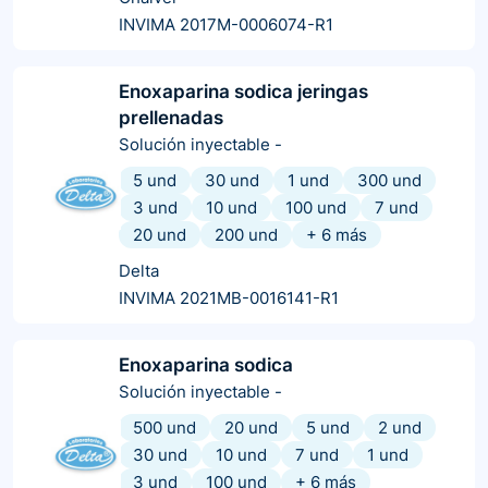
INVIMA 2017M-0006074-R1
Enoxaparina sodica jeringas
prellenadas
Solución inyectable
-
5 und
30 und
1 und
300 und
3 und
10 und
100 und
7 und
20 und
200 und
+
6
más
Delta
INVIMA 2021MB-0016141-R1
Enoxaparina sodica
Solución inyectable
-
500 und
20 und
5 und
2 und
30 und
10 und
7 und
1 und
3 und
100 und
+
6
más