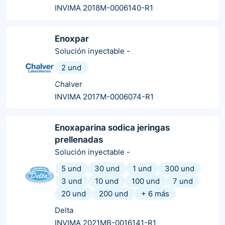
INVIMA 2018M-0006140-R1
Enoxpar
Solución inyectable
-
2 und
Chalver
INVIMA 2017M-0006074-R1
Enoxaparina sodica jeringas
prellenadas
Solución inyectable
-
5 und
30 und
1 und
300 und
3 und
10 und
100 und
7 und
20 und
200 und
+
6
más
Delta
INVIMA 2021MB-0016141-R1