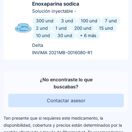
Enoxaparina sodica
Solución inyectable
-
300 und
3 und
100 und
7 und
2 und
1 und
200 und
15 und
10 und
30 und
+
6
más
Delta
INVIMA 2021MB-0016080-R1
¿No encontraste lo que
buscabas?
Contactar asesor
Ten presente que si requieres este medicamento, la
disponibilidad, cobertura y precios están determinados por la