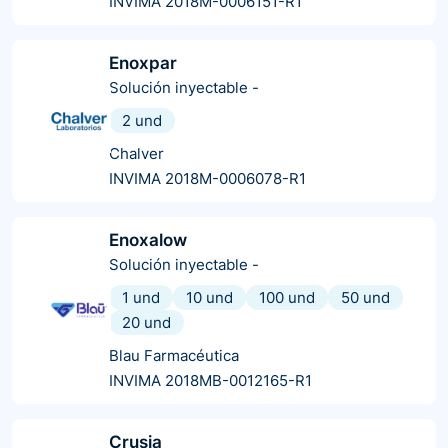
INVIMA 2018M-0006151-R1
Enoxpar
Solución inyectable
-
2 und
Chalver
INVIMA 2018M-0006078-R1
Enoxalow
Solución inyectable
-
1 und
10 und
100 und
50 und
20 und
Blau Farmacéutica
INVIMA 2018MB-0012165-R1
Crusia