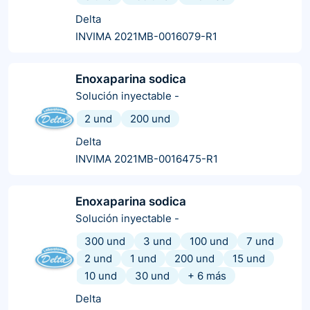
Delta
INVIMA 2021MB-0016079-R1
Enoxaparina sodica
Solución inyectable
-
2 und
200 und
Delta
INVIMA 2021MB-0016475-R1
Enoxaparina sodica
Solución inyectable
-
300 und
3 und
100 und
7 und
2 und
1 und
200 und
15 und
10 und
30 und
+
6
más
Delta