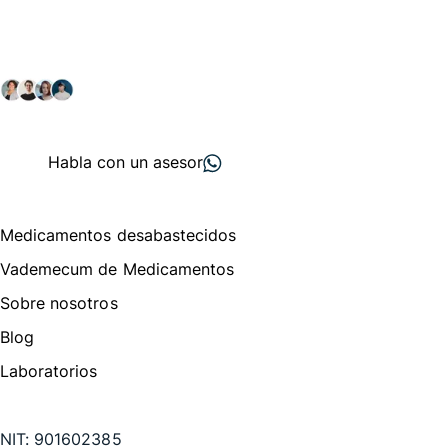
comunidad farmacéutica
Explora nuestras soluciones y servicios para el sector
salud y farmacéutico.
+ 2000
proveedores
nos recomiendan
Habla con un asesor
Menú de navegación
Medicamentos desabastecidos
Vademecum de Medicamentos
Sobre nosotros
Blog
Laboratorios
Te puede interesar
NIT:
901602385