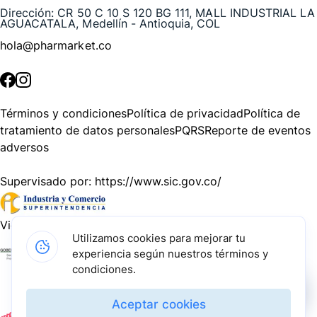
Dirección:
CR 50 C 10 S 120 BG 111, MALL INDUSTRIAL LA
AGUACATALA, Medellín - Antioquia, COL
hola@pharmarket.co
©
2026
Pharmarket. Todos los derechos reservados.
Términos y condiciones
Política de privacidad
Política de
tratamiento de datos personales
PQRS
Reporte de eventos
adversos
Supervisado por:
https://www.sic.gov.co/
Vigilado por:
https://www.dssa.gov.co/
Utilizamos cookies para mejorar tu
experiencia según nuestros términos y
Gracias a nuestros impulsadores, podemos presentarte la
condiciones.
solución tecnológica más avanzada para resolver los
desafíos farmacéuticos de la actualidad.
Aceptar cookies