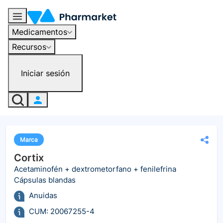
Medicamentos
Recursos
Iniciar sesión
Marca
Cortix
Acetaminofén + dextrometorfano + fenilefrina
Cápsulas blandas
Anuidas
CUM: 20067255-4