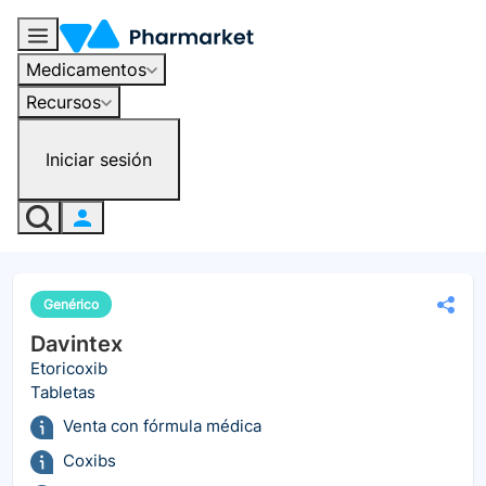
Medicamentos
Recursos
Iniciar sesión
Genérico
Davintex
Etoricoxib
Tabletas
Venta con fórmula médica
Coxibs