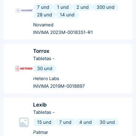
7 und
1 und
2 und
300 und
28 und
14 und
Novamed
INVIMA 2023M-0018351-R1
Torrox
Tabletas
-
30 und
Hetero Labs
INVIMA 2019M-0018897
Lexib
Tabletas
-
15 und
7 und
4 und
30 und
Patmar