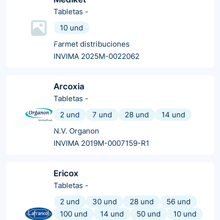
Tabletas
-
10 und
Farmet distribuciones
INVIMA 2025M-0022062
Arcoxia
Tabletas
-
2 und
7 und
28 und
14 und
N.V. Organon
INVIMA 2019M-0007159-R1
Ericox
Tabletas
-
2 und
30 und
28 und
56 und
100 und
14 und
50 und
10 und