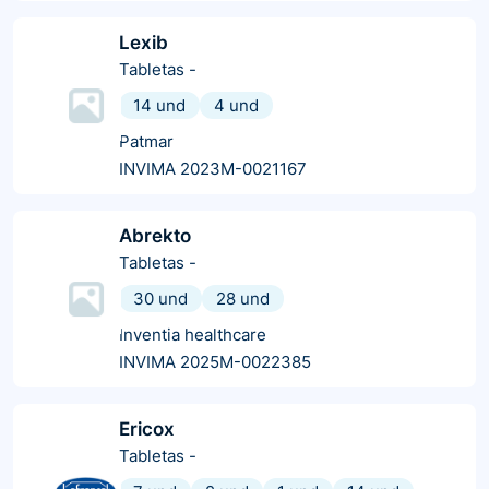
Lexib
Tabletas
-
14 und
4 und
Patmar
INVIMA 2023M-0021167
Abrekto
Tabletas
-
30 und
28 und
Inventia healthcare
INVIMA 2025M-0022385
Ericox
Tabletas
-