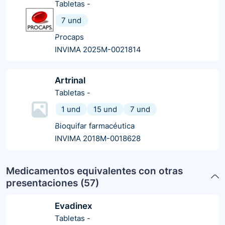
Tabletas
-
7 und
Procaps
INVIMA 2025M-0021814
Artrinal
Tabletas
-
1 und
15 und
7 und
Bioquifar farmacéutica
INVIMA 2018M-0018628
Medicamentos equivalentes con otras
presentaciones (
57
)
Evadinex
Tabletas
-