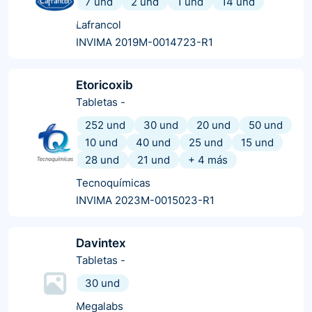
7 und
2 und
1 und
14 und
Lafrancol
INVIMA 2019M-0014723-R1
Etoricoxib
Tabletas
-
252 und
30 und
20 und
50 und
10 und
40 und
25 und
15 und
28 und
21 und
+
4
más
Tecnoquímicas
INVIMA 2023M-0015023-R1
Davintex
Tabletas
-
30 und
Megalabs