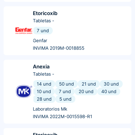
Etoricoxib
Tabletas
-
7 und
Genfar
INVIMA 2019M-0018855
Anexia
Tabletas
-
14 und
50 und
21 und
30 und
10 und
7 und
20 und
40 und
28 und
5 und
Laboratorios Mk
INVIMA 2022M-0015598-R1
Etoricoxib