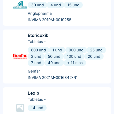
30 und
4 und
15 und
Anglopharma
INVIMA 2019M-0019258
Etoricoxib
Tabletas
-
600 und
1 und
900 und
25 und
2 und
50 und
100 und
20 und
7 und
40 und
+
11
más
Genfar
INVIMA 2021M-0016342-R1
Lexib
Tabletas
-
14 und