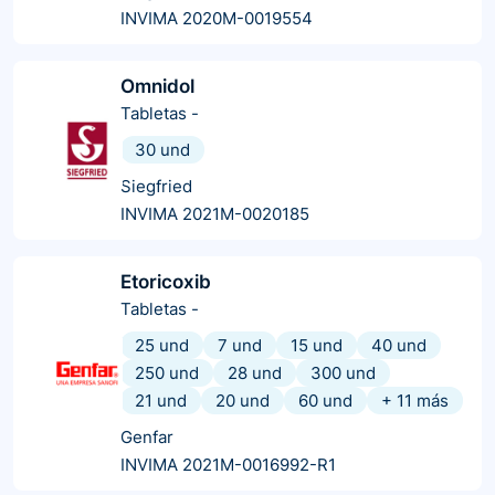
INVIMA 2020M-0019554
Omnidol
Tabletas
-
30 und
Siegfried
INVIMA 2021M-0020185
Etoricoxib
Tabletas
-
25 und
7 und
15 und
40 und
250 und
28 und
300 und
21 und
20 und
60 und
+
11
más
Genfar
INVIMA 2021M-0016992-R1