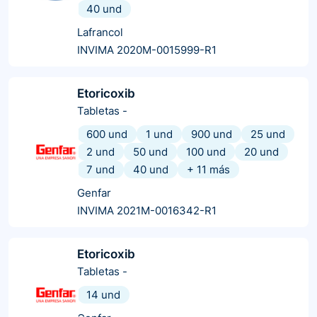
40 und
Lafrancol
INVIMA 2020M-0015999-R1
Etoricoxib
Tabletas
-
600 und
1 und
900 und
25 und
2 und
50 und
100 und
20 und
7 und
40 und
+
11
más
Genfar
INVIMA 2021M-0016342-R1
Etoricoxib
Tabletas
-
14 und