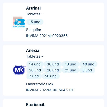
Artrinal
Tabletas
-
15 und
Bioquifar
INVIMA 2021M-0020356
Anexia
Tabletas
-
14 und
30 und
10 und
40 und
28 und
20 und
21 und
5 und
7 und
50 und
Laboratorios Mk
INVIMA 2022M-0015646-R1
Etoricoxib