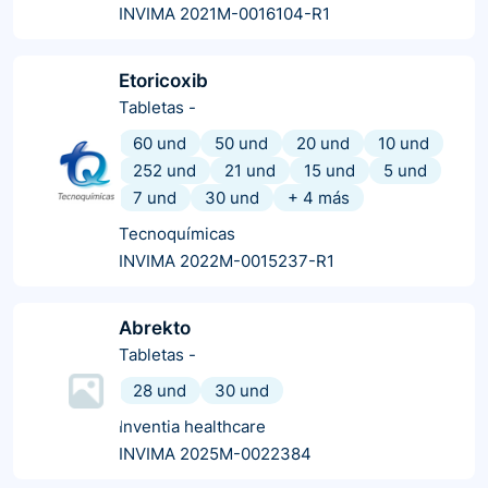
INVIMA 2021M-0016104-R1
Etoricoxib
Tabletas
-
60 und
50 und
20 und
10 und
252 und
21 und
15 und
5 und
7 und
30 und
+
4
más
Tecnoquímicas
INVIMA 2022M-0015237-R1
Abrekto
Tabletas
-
28 und
30 und
Inventia healthcare
INVIMA 2025M-0022384