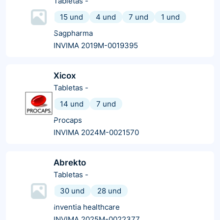
Tabletas
-
15 und
4 und
7 und
1 und
Sagpharma
INVIMA 2019M-0019395
Xicox
Tabletas
-
14 und
7 und
Procaps
INVIMA 2024M-0021570
Abrekto
Tabletas
-
30 und
28 und
Inventia healthcare
INVIMA 2025M-0022377