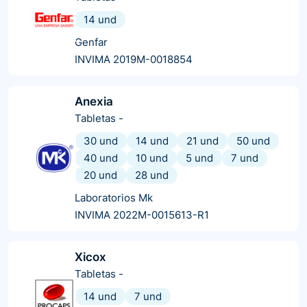
14 und
Genfar
INVIMA 2019M-0018854
Anexia
Tabletas
-
30 und
14 und
21 und
50 und
40 und
10 und
5 und
7 und
20 und
28 und
Laboratorios Mk
INVIMA 2022M-0015613-R1
Xicox
Tabletas
-
14 und
7 und