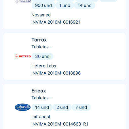
900 und
1 und
14 und
Novamed
INVIMA 2016M-0016921
Torrox
Tabletas
-
30 und
Hetero Labs
INVIMA 2019M-0018896
Ericox
Tabletas
-
14 und
2 und
7 und
Lafrancol
INVIMA 2019M-0014663-R1