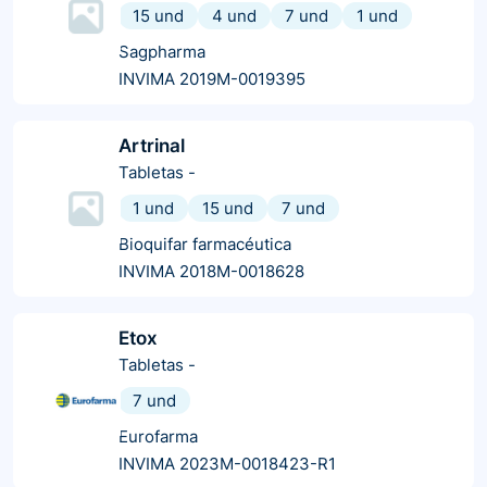
15 und
4 und
7 und
1 und
Sagpharma
INVIMA 2019M-0019395
Artrinal
Tabletas
-
1 und
15 und
7 und
Bioquifar farmacéutica
INVIMA 2018M-0018628
Etox
Tabletas
-
7 und
Eurofarma
INVIMA 2023M-0018423-R1