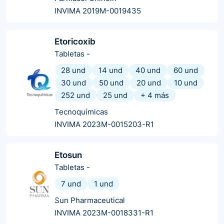
INVIMA 2019M-0019435
Etoricoxib
Tabletas
-
28 und
14 und
40 und
60 und
30 und
50 und
20 und
10 und
252 und
25 und
+
4
más
Tecnoquímicas
INVIMA 2023M-0015203-R1
Etosun
Tabletas
-
7 und
1 und
Sun Pharmaceutical
INVIMA 2023M-0018331-R1