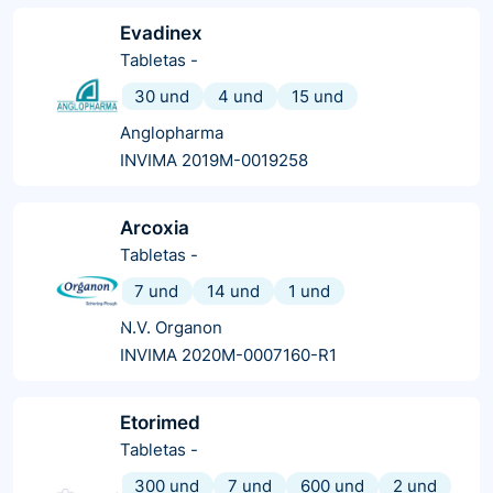
Evadinex
Tabletas
-
30 und
4 und
15 und
Anglopharma
INVIMA 2019M-0019258
Arcoxia
Tabletas
-
7 und
14 und
1 und
N.V. Organon
INVIMA 2020M-0007160-R1
Etorimed
Tabletas
-
300 und
7 und
600 und
2 und