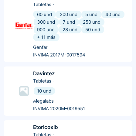
Tabletas
-
60 und
200 und
5 und
40 und
300 und
7 und
250 und
900 und
28 und
50 und
+
11
más
Genfar
INVIMA 2017M-0017594
Davintez
Tabletas
-
10 und
Megalabs
INVIMA 2020M-0019551
Etoricoxib
Tabletas
-