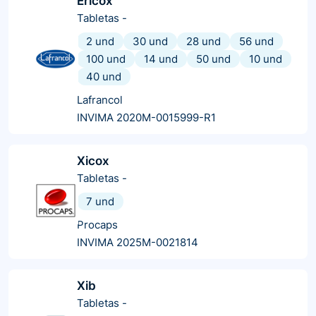
Ericox
Tabletas
-
2 und
30 und
28 und
56 und
100 und
14 und
50 und
10 und
40 und
Lafrancol
INVIMA 2020M-0015999-R1
Xicox
Tabletas
-
7 und
Procaps
INVIMA 2025M-0021814
Xib
Tabletas
-