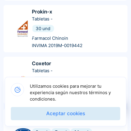
Prokin-x
Tabletas
-
30 und
Farmacol Chinoin
INVIMA 2019M-0019442
Coxetor
Tabletas
-
7 und
Utilizamos cookies para mejorar tu
Altadis
experiencia según nuestros términos y
INVIMA 2020M-0019929
condiciones.
Aceptar cookies
Ericox 90
Tabletas
-