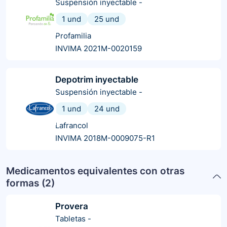
Suspensión inyectable
-
1 und
25 und
Profamilia
INVIMA 2021M-0020159
Depotrim inyectable
Suspensión inyectable
-
1 und
24 und
Lafrancol
INVIMA 2018M-0009075-R1
Medicamentos equivalentes con otras
formas (
2
)
Provera
Tabletas
-