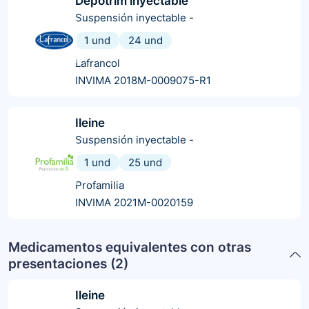
Depotrim inyectable
Suspensión inyectable
-
1 und
24 und
Lafrancol
INVIMA 2018M-0009075-R1
Ileine
Suspensión inyectable
-
1 und
25 und
Profamilia
INVIMA 2021M-0020159
Medicamentos equivalentes con otras
presentaciones (
2
)
Ileine