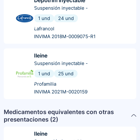
Depotrim inyectable
Suspensión inyectable
-
1 und
24 und
Lafrancol
INVIMA 2018M-0009075-R1
Ileine
Suspensión inyectable
-
1 und
25 und
Profamilia
INVIMA 2021M-0020159
Medicamentos equivalentes con otras
presentaciones (
2
)
Ileine