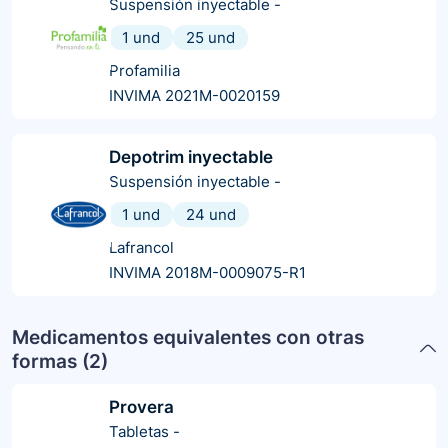
Suspensión inyectable
-
1 und
25 und
Profamilia
INVIMA 2021M-0020159
Depotrim inyectable
Suspensión inyectable
-
1 und
24 und
Lafrancol
INVIMA 2018M-0009075-R1
Medicamentos equivalentes con otras
formas (
2
)
Provera
Tabletas
-