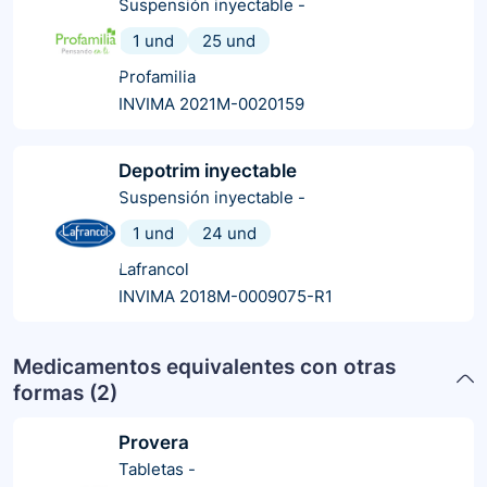
Suspensión inyectable
-
1 und
25 und
Profamilia
INVIMA 2021M-0020159
Depotrim inyectable
Suspensión inyectable
-
1 und
24 und
Lafrancol
INVIMA 2018M-0009075-R1
Medicamentos equivalentes con otras
formas (
2
)
Provera
Tabletas
-