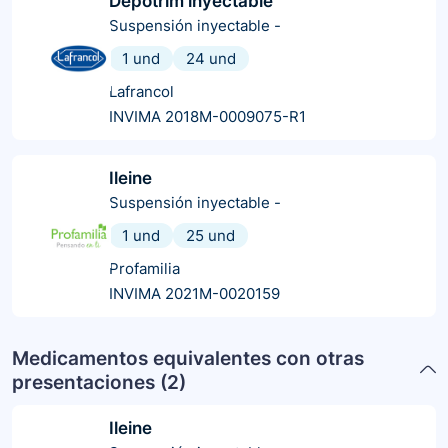
Depotrim inyectable
Suspensión inyectable
-
1 und
24 und
Lafrancol
INVIMA 2018M-0009075-R1
Ileine
Suspensión inyectable
-
1 und
25 und
Profamilia
INVIMA 2021M-0020159
Medicamentos equivalentes con otras
presentaciones (
2
)
Ileine