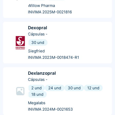
Willow Pharma
INVIMA 2025M-0021816
Dexopral
Cápsulas
-
30 und
Siegfried
INVIMA 2023M-0018474-R1
Dexlanzopral
Cápsulas
-
2 und
24 und
30 und
12 und
18 und
Megalabs
INVIMA 2024M-0021653