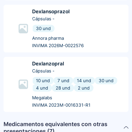
Dexlansoprazol
Cápsulas
-
30 und
Annora pharma
INVIMA 2026M-0022576
Dexlanzopral
Cápsulas
-
10 und
7 und
14 und
30 und
4 und
28 und
2 und
Megalabs
INVIMA 2023M-0016331-R1
Medicamentos equivalentes con otras
presentaciones (
7
)