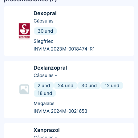
Dexopral
Cápsulas
-
30 und
Siegfried
INVIMA 2023M-0018474-R1
Dexlanzopral
Cápsulas
-
2 und
24 und
30 und
12 und
18 und
Megalabs
INVIMA 2024M-0021653
Xanprazol
Cápsulas
-