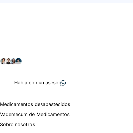
Conéctate con nuestra
comunidad farmacéutica
Explora nuestras soluciones y servicios para el sector
salud y farmacéutico.
+ 2000
proveedores
nos recomiendan
Habla con un asesor
Menú de navegación
Medicamentos desabastecidos
Vademecum de Medicamentos
Sobre nosotros