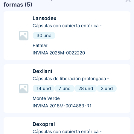
formas (
5
)
Lansodex
Cápsulas con cubierta entérica
-
30 und
Patmar
INVIMA 2025M-0022220
Dexilant
Cápsulas de liberación prolongada
-
14 und
7 und
28 und
2 und
Monte Verde
INVIMA 2018M-0014863-R1
Dexopral
Cápsulas con cubierta entérica
-