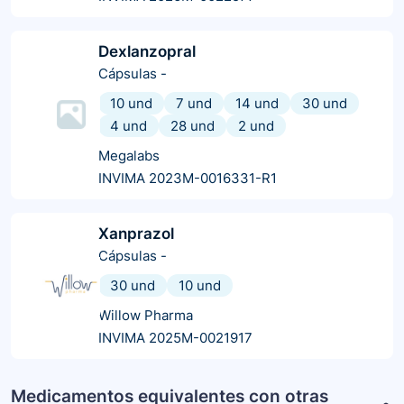
Dexlanzopral
Cápsulas
-
10 und
7 und
14 und
30 und
4 und
28 und
2 und
Megalabs
INVIMA 2023M-0016331-R1
Xanprazol
Cápsulas
-
30 und
10 und
Willow Pharma
INVIMA 2025M-0021917
Medicamentos equivalentes con otras