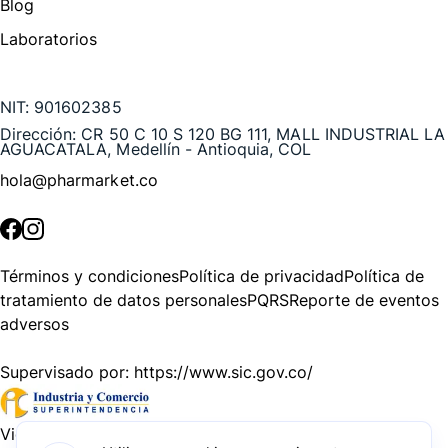
Blog
Laboratorios
Te puede interesar
NIT:
901602385
Dirección:
CR 50 C 10 S 120 BG 111, MALL INDUSTRIAL LA
AGUACATALA, Medellín - Antioquia, COL
hola@pharmarket.co
©
2026
Pharmarket. Todos los derechos reservados.
Términos y condiciones
Política de privacidad
Política de
tratamiento de datos personales
PQRS
Reporte de eventos
adversos
Supervisado por:
https://www.sic.gov.co/
Vigilado por:
https://www.dssa.gov.co/