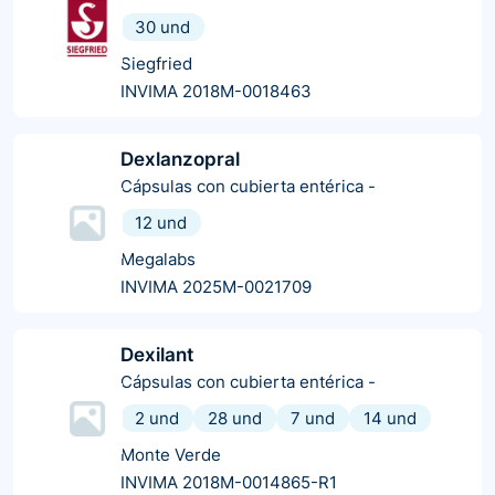
30 und
Siegfried
INVIMA 2018M-0018463
Dexlanzopral
Cápsulas con cubierta entérica
-
12 und
Megalabs
INVIMA 2025M-0021709
Dexilant
Cápsulas con cubierta entérica
-
2 und
28 und
7 und
14 und
Monte Verde
INVIMA 2018M-0014865-R1