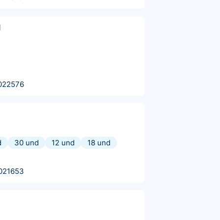
l
022576
d
30 und
12 und
18 und
021653