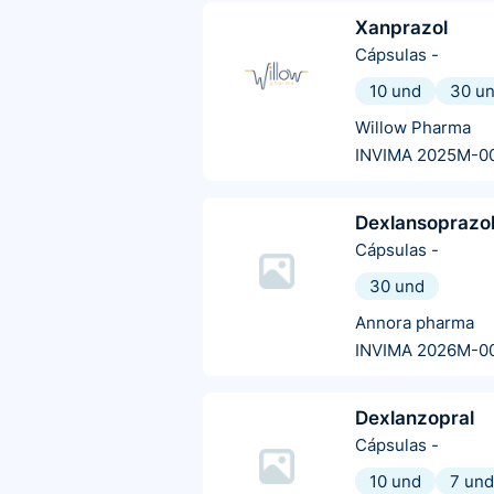
Xanprazol
Cápsulas
-
10 und
30 u
Willow Pharma
INVIMA 2025M-0
Dexlansoprazo
Cápsulas
-
30 und
Annora pharma
INVIMA 2026M-0
Dexlanzopral
Cápsulas
-
10 und
7 und