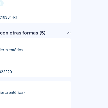
d
016331-R1
con otras formas (
5
)
erta entérica
-
022220
erta entérica
-