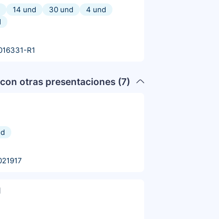
14 und
30 und
4 und
d
016331-R1
con otras presentaciones (
7
)
nd
021917
l