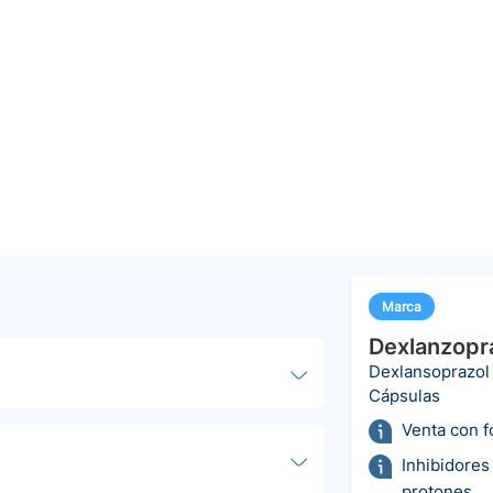
Marca
Dexlanzopr
Dexlansoprazol
Cápsulas
Venta con 
Inhibidores
protones