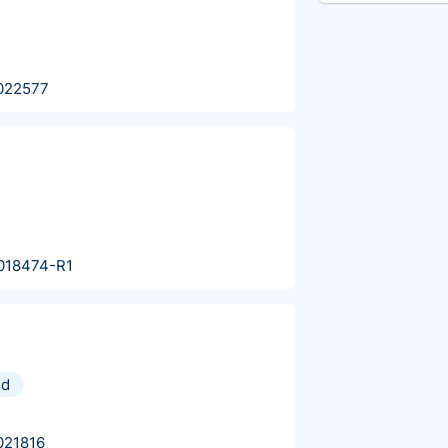
022577
018474-R1
nd
021816