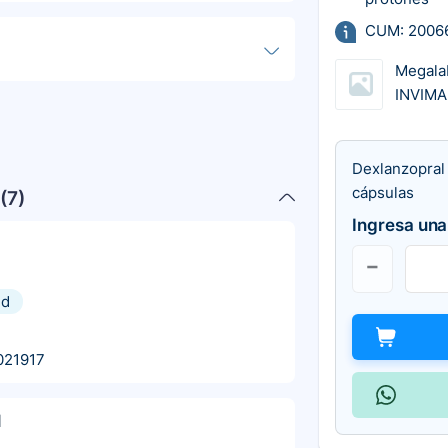
CUM: 2006
Megala
INVIMA
Dexlanzopral
cápsulas
(
7
)
Ingresa una
nd
021917
l