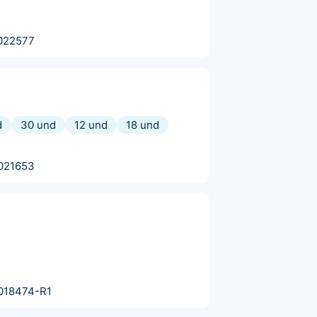
022577
d
30 und
12 und
18 und
021653
018474-R1