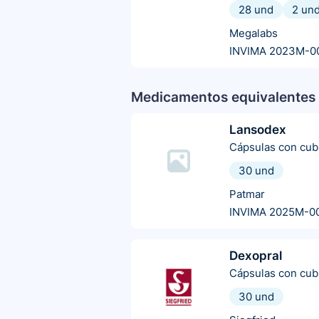
28 und
2 un
Megalabs
INVIMA 2023M-0
Medicamentos equivalentes 
Lansodex
Cápsulas con cubi
30 und
Patmar
INVIMA 2025M-0
Dexopral
Cápsulas con cubi
30 und