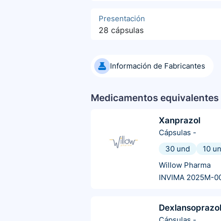
Presentación
28 cápsulas
Información de Fabricantes
Medicamentos equivalentes 
Xanprazol
Cápsulas
-
30 und
10 u
Willow Pharma
INVIMA 2025M-0
Dexlansoprazo
Cápsulas
-