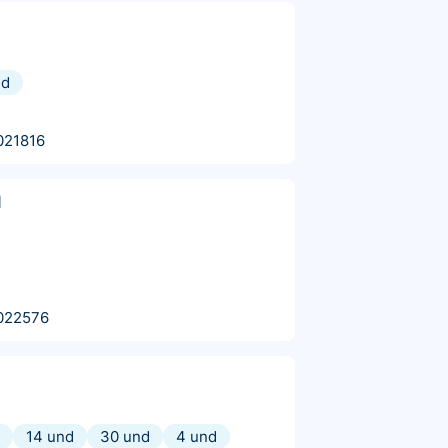
nd
021816
l
022576
14 und
30 und
4 und