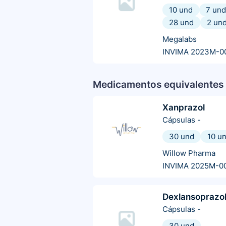
10 und
7 und
28 und
2 un
Megalabs
INVIMA 2023M-0
Medicamentos equivalentes 
Xanprazol
Cápsulas
-
30 und
10 u
Willow Pharma
INVIMA 2025M-0
Dexlansoprazo
Cápsulas
-
30 und