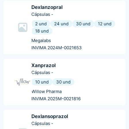
Dexlanzopral
Cápsulas
-
2 und
24 und
30 und
12 und
18 und
Megalabs
INVIMA 2024M-0021653
Xanprazol
Cápsulas
-
10 und
30 und
Willow Pharma
INVIMA 2025M-0021816
Dexlansoprazol
Cápsulas
-