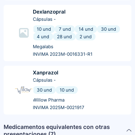
Dexlanzopral
Cápsulas
-
10 und
7 und
14 und
30 und
4 und
28 und
2 und
Megalabs
INVIMA 2023M-0016331-R1
Xanprazol
Cápsulas
-
30 und
10 und
Willow Pharma
INVIMA 2025M-0021917
Medicamentos equivalentes con otras
presentaciones (
7
)