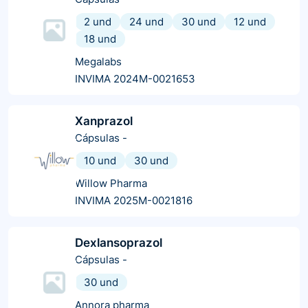
2 und
24 und
30 und
12 und
18 und
Megalabs
INVIMA 2024M-0021653
Xanprazol
Cápsulas
-
10 und
30 und
Willow Pharma
INVIMA 2025M-0021816
Dexlansoprazol
Cápsulas
-
30 und
Annora pharma