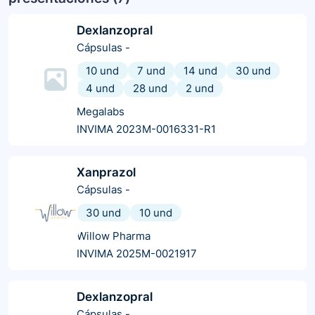
Dexlanzopral
Cápsulas
-
10 und
7 und
14 und
30 und
4 und
28 und
2 und
Megalabs
INVIMA 2023M-0016331-R1
Xanprazol
Cápsulas
-
30 und
10 und
Willow Pharma
INVIMA 2025M-0021917
Dexlanzopral
Cápsulas
-