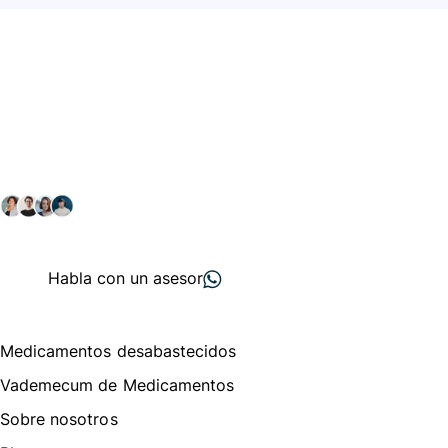
Conéctate con nuestra
comunidad farmacéutica
Explora nuestras soluciones y servicios para el sector
salud y farmacéutico.
+ 2000
proveedores
nos recomiendan
Habla con un asesor
Menú de navegación
Medicamentos desabastecidos
Vademecum de Medicamentos
Sobre nosotros