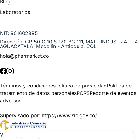
Blog
Laboratorios
Te puede interesar
NIT:
901602385
Dirección:
CR 50 C 10 S 120 BG 111, MALL INDUSTRIAL LA
AGUACATALA, Medellín - Antioquia, COL
hola@pharmarket.co
©
2026
Pharmarket. Todos los derechos reservados.
Términos y condiciones
Política de privacidad
Política de
tratamiento de datos personales
PQRS
Reporte de eventos
adversos
Supervisado por:
https://www.sic.gov.co/
Vigilado por:
https://www.dssa.gov.co/