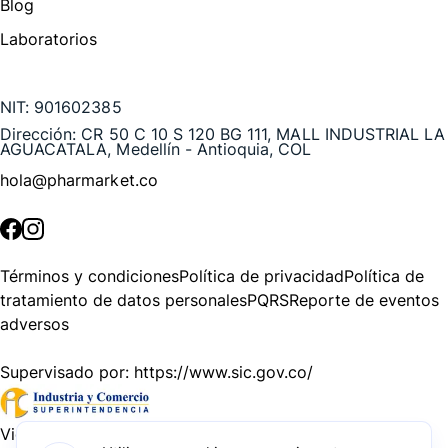
Blog
Laboratorios
Te puede interesar
NIT:
901602385
Dirección:
CR 50 C 10 S 120 BG 111, MALL INDUSTRIAL LA
AGUACATALA, Medellín - Antioquia, COL
hola@pharmarket.co
©
2026
Pharmarket. Todos los derechos reservados.
Términos y condiciones
Política de privacidad
Política de
tratamiento de datos personales
PQRS
Reporte de eventos
adversos
Supervisado por:
https://www.sic.gov.co/
Vigilado por:
https://www.dssa.gov.co/