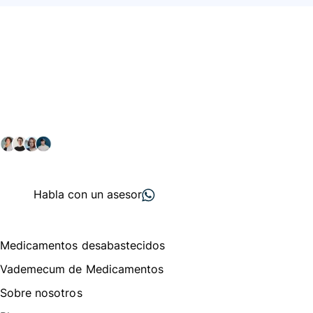
Conéctate con nuestra
comunidad farmacéutica
Explora nuestras soluciones y servicios para el sector
salud y farmacéutico.
+ 2000
proveedores
nos recomiendan
Habla con un asesor
Menú de navegación
Medicamentos desabastecidos
Vademecum de Medicamentos
Sobre nosotros