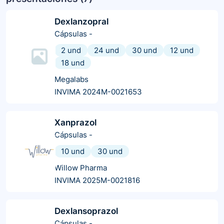
Dexlanzopral
Cápsulas
-
2 und
24 und
30 und
12 und
18 und
Megalabs
INVIMA 2024M-0021653
Xanprazol
Cápsulas
-
10 und
30 und
Willow Pharma
INVIMA 2025M-0021816
Dexlansoprazol
Cápsulas
-