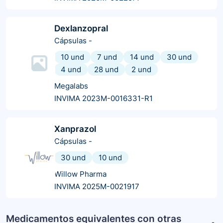
Dexlanzopral
Cápsulas
-
10 und
7 und
14 und
30 und
4 und
28 und
2 und
Megalabs
INVIMA 2023M-0016331-R1
Xanprazol
Cápsulas
-
30 und
10 und
Willow Pharma
INVIMA 2025M-0021917
Medicamentos equivalentes con otras