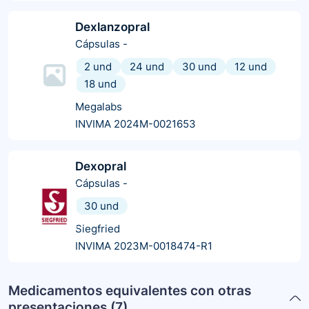
Dexlanzopral
Cápsulas
-
2 und
24 und
30 und
12 und
18 und
Megalabs
INVIMA 2024M-0021653
Dexopral
Cápsulas
-
30 und
Siegfried
INVIMA 2023M-0018474-R1
Medicamentos equivalentes con otras
presentaciones (
7
)