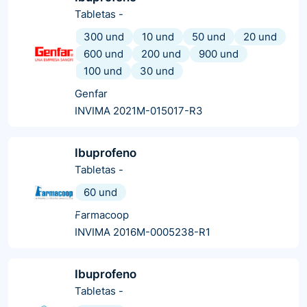
Tabletas
-
300 und
10 und
50 und
20 und
600 und
200 und
900 und
100 und
30 und
Genfar
INVIMA 2021M-015017-R3
Ibuprofeno
Tabletas
-
60 und
Farmacoop
INVIMA 2016M-0005238-R1
Ibuprofeno
Tabletas
-