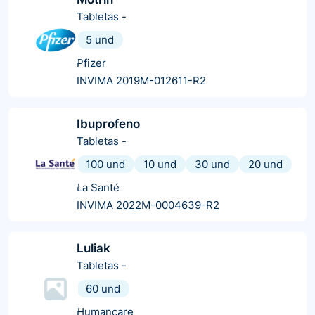
Tabletas
-
5 und
Pfizer
INVIMA 2019M-012611-R2
Ibuprofeno
Tabletas
-
100 und
10 und
30 und
20 und
La Santé
INVIMA 2022M-0004639-R2
Luliak
Tabletas
-
60 und
Humancare