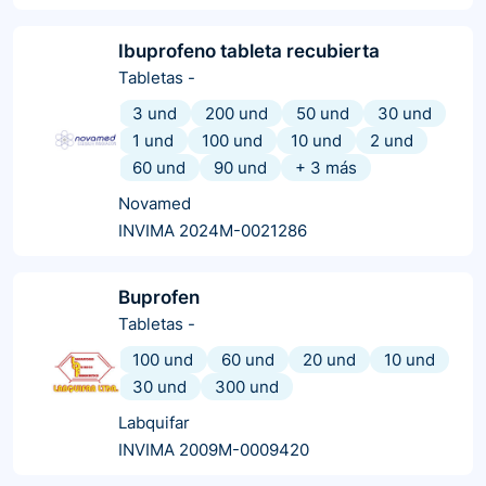
Ibuprofeno tableta recubierta
Tabletas
-
3 und
200 und
50 und
30 und
1 und
100 und
10 und
2 und
60 und
90 und
+
3
más
Novamed
INVIMA 2024M-0021286
Buprofen
Tabletas
-
100 und
60 und
20 und
10 und
30 und
300 und
Labquifar
INVIMA 2009M-0009420