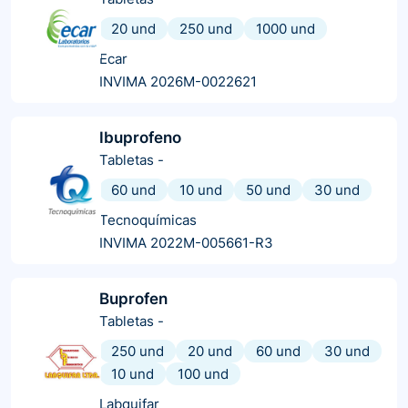
20 und
250 und
1000 und
Ecar
INVIMA 2026M-0022621
Ibuprofeno
Tabletas
-
60 und
10 und
50 und
30 und
Tecnoquímicas
INVIMA 2022M-005661-R3
Buprofen
Tabletas
-
250 und
20 und
60 und
30 und
10 und
100 und
Labquifar