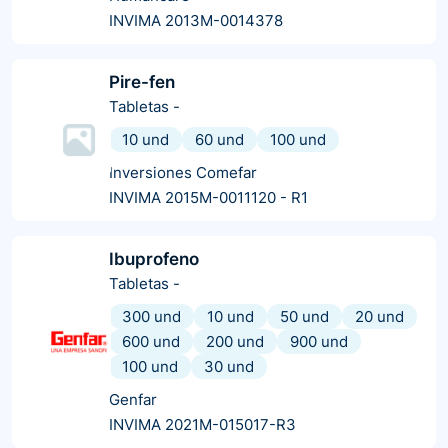
INVIMA 2013M-0014378
Pire-fen
Tabletas
-
10 und
60 und
100 und
Inversiones Comefar
INVIMA 2015M-0011120 - R1
Ibuprofeno
Tabletas
-
300 und
10 und
50 und
20 und
600 und
200 und
900 und
100 und
30 und
Genfar
INVIMA 2021M-015017-R3