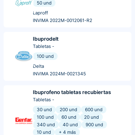
50 und
Laproff
INVIMA 2022M-0012061-R2
Ibuprodelt
Tabletas
-
100 und
Delta
INVIMA 2024M-0021345
Ibuprofeno tabletas recubiertas
Tabletas
-
30 und
200 und
600 und
100 und
60 und
20 und
340 und
40 und
900 und
10 und
+
4
más