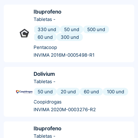
Ibuprofeno
Tabletas
-
330 und
50 und
500 und
60 und
300 und
Pentacoop
INVIMA 2016M-0005498-R1
Dolivium
Tabletas
-
50 und
20 und
60 und
100 und
Coopidrogas
INVIMA 2020M-0003276-R2
Ibuprofeno
Tabletas
-