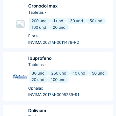
Cronodol max
Tabletas
-
200 und
1 und
30 und
50 und
100 und
20 und
Flora
INVIMA 2021M-0011478-R2
Ibuprofeno
Tabletas
-
30 und
250 und
10 und
50 und
20 und
100 und
Ophalac
INVIMA 2017M-0005289-R1
Dolivium