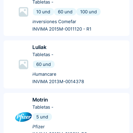
Tabletas
-
10 und
60 und
100 und
Inversiones Comefar
INVIMA 2015M-0011120 - R1
Luliak
Tabletas
-
60 und
Humancare
INVIMA 2013M-0014378
Motrin
Tabletas
-
5 und
Pfizer