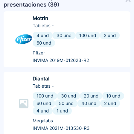
presentaciones (
39
)
Motrin
Tabletas
-
4 und
30 und
100 und
2 und
60 und
Pfizer
INVIMA 2019M-012623-R2
Diantal
Tabletas
-
100 und
30 und
20 und
10 und
60 und
50 und
40 und
2 und
4 und
1 und
Megalabs
INVIMA 2021M-013530-R3