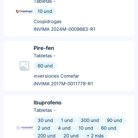
Tabletas
-
10 und
Coopidrogas
INVIMA 2024M-0009683-R1
Pire-fen
Tabletas
-
60 und
Inversiones Comefar
INVIMA 2017M-0011778-R1
Ibuprofeno
Tabletas
-
30 und
1 und
300 und
90 und
2 und
4 und
10 und
60 und
200 und
20 und
+
2
más