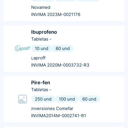
Novamed
INVIMA 2023M-0021176
Ibuprofeno
Tabletas
-
10 und
60 und
Laproff
INVIMA 2020M-0003732-R3
Pire-fen
Tabletas
-
250 und
100 und
60 und
Inversiones Comefar
INVIMA2014M-0002741-R1