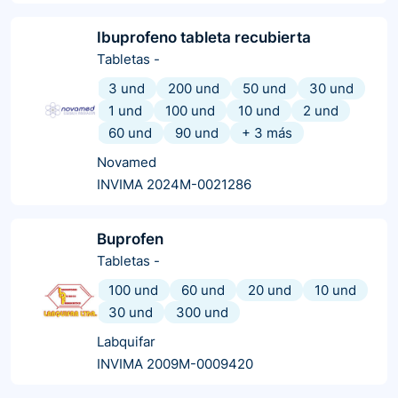
Ibuprofeno tableta recubierta
Tabletas
-
3 und
200 und
50 und
30 und
1 und
100 und
10 und
2 und
60 und
90 und
+
3
más
Novamed
INVIMA 2024M-0021286
Buprofen
Tabletas
-
100 und
60 und
20 und
10 und
30 und
300 und
Labquifar
INVIMA 2009M-0009420