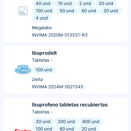
40 und
10 und
2 und
30 und
100 und
50 und
60 und
20 und
4 und
Megalabs
INVIMA 2020M-013531-R3
Ibuprodelt
Tabletas
-
100 und
Delta
INVIMA 2024M-0021345
Ibuprofeno tabletas recubiertas
Tabletas
-
30 und
200 und
600 und
100 und
60 und
20 und