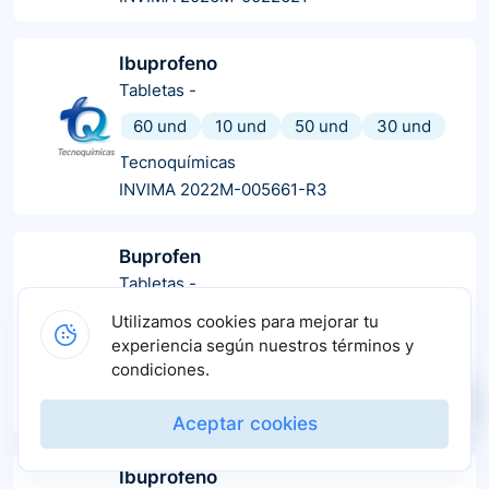
Ibuprofeno
Tabletas
-
60 und
10 und
50 und
30 und
Tecnoquímicas
INVIMA 2022M-005661-R3
Buprofen
Tabletas
-
250 und
20 und
60 und
30 und
Utilizamos cookies para mejorar tu
experiencia según nuestros términos y
10 und
100 und
condiciones.
Labquifar
INVIMA 2021M-0007646-R1
Aceptar cookies
Ibuprofeno