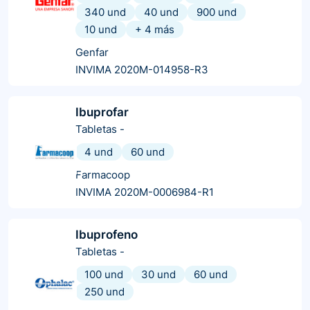
340 und
40 und
900 und
10 und
+
4
más
Genfar
INVIMA 2020M-014958-R3
Ibuprofar
Tabletas
-
4 und
60 und
Farmacoop
INVIMA 2020M-0006984-R1
Ibuprofeno
Tabletas
-
100 und
30 und
60 und
250 und