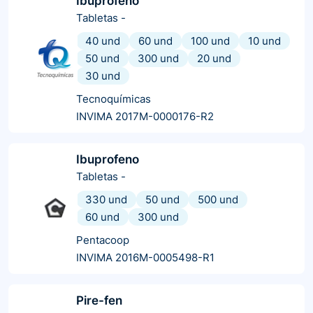
Ibuprofeno
Tabletas
-
40 und
60 und
100 und
10 und
50 und
300 und
20 und
30 und
Tecnoquímicas
INVIMA 2017M-0000176-R2
Ibuprofeno
Tabletas
-
330 und
50 und
500 und
60 und
300 und
Pentacoop
INVIMA 2016M-0005498-R1
Pire-fen