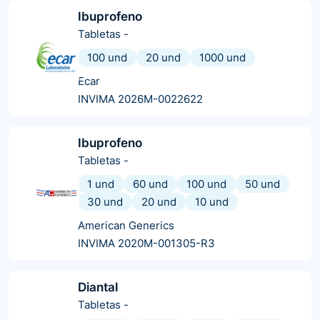
Ibuprofeno
Tabletas
-
100 und
20 und
1000 und
Ecar
INVIMA 2026M-0022622
Ibuprofeno
Tabletas
-
1 und
60 und
100 und
50 und
30 und
20 und
10 und
American Generics
INVIMA 2020M-001305-R3
Diantal
Tabletas
-