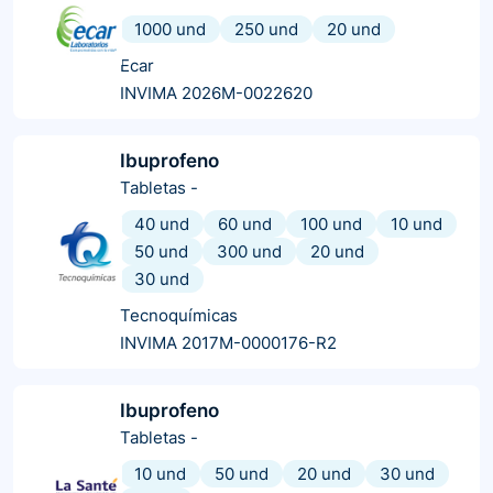
1000 und
250 und
20 und
Ecar
INVIMA 2026M-0022620
Ibuprofeno
Tabletas
-
40 und
60 und
100 und
10 und
50 und
300 und
20 und
30 und
Tecnoquímicas
INVIMA 2017M-0000176-R2
Ibuprofeno
Tabletas
-
10 und
50 und
20 und
30 und