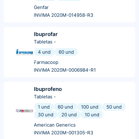
Genfar
INVIMA 2020M-014958-R3
Ibuprofar
Tabletas
-
4 und
60 und
Farmacoop
INVIMA 2020M-0006984-R1
Ibuprofeno
Tabletas
-
1 und
60 und
100 und
50 und
30 und
20 und
10 und
American Generics
INVIMA 2020M-001305-R3