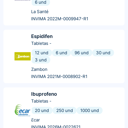
6 und
La Santé
INVIMA 2022M-0009947-R1
Espidifen
Tabletas
-
12 und
6 und
96 und
30 und
3 und
Zambon
INVIMA 2021M-0008902-R1
Ibuprofeno
Tabletas
-
20 und
250 und
1000 und
Ecar
INVIMA 2026M-0022621