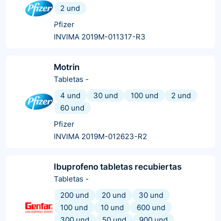
2 und
Pfizer
INVIMA 2019M-011317-R3
Motrin
Tabletas
-
4 und
30 und
100 und
2 und
60 und
Pfizer
INVIMA 2019M-012623-R2
Ibuprofeno tabletas recubiertas
Tabletas
-
200 und
20 und
30 und
100 und
10 und
600 und
300 und
50 und
900 und