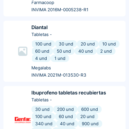
Farmacoop
INVIMA 2016M-0005238-R1
Diantal
Tabletas
-
100 und
30 und
20 und
10 und
60 und
50 und
40 und
2 und
4 und
1 und
Megalabs
INVIMA 2021M-013530-R3
Ibuprofeno tabletas recubiertas
Tabletas
-
30 und
200 und
600 und
100 und
60 und
20 und
340 und
40 und
900 und