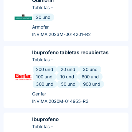
Quimoral
Tabletas
-
20 und
Armofar
INVIMA 2023M-0014201-R2
Ibuprofeno tabletas recubiertas
Tabletas
-
200 und
20 und
30 und
100 und
10 und
600 und
300 und
50 und
900 und
Genfar
INVIMA 2020M-014955-R3
Ibuprofeno
Tabletas
-