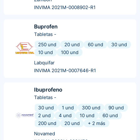
INVIMA 2021M-0008902-R1
Buprofen
Tabletas
-
250 und
20 und
60 und
30 und
10 und
100 und
Labquifar
INVIMA 2021M-0007646-R1
Ibuprofeno
Tabletas
-
30 und
1 und
300 und
90 und
2 und
4 und
10 und
60 und
200 und
20 und
+
2
más
Novamed