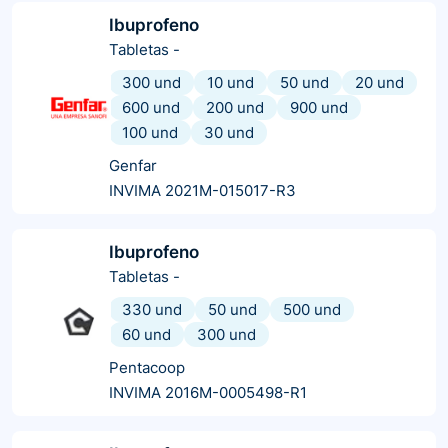
Ibuprofeno
Tabletas
-
300 und
10 und
50 und
20 und
600 und
200 und
900 und
100 und
30 und
Genfar
INVIMA 2021M-015017-R3
Ibuprofeno
Tabletas
-
330 und
50 und
500 und
60 und
300 und
Pentacoop
INVIMA 2016M-0005498-R1