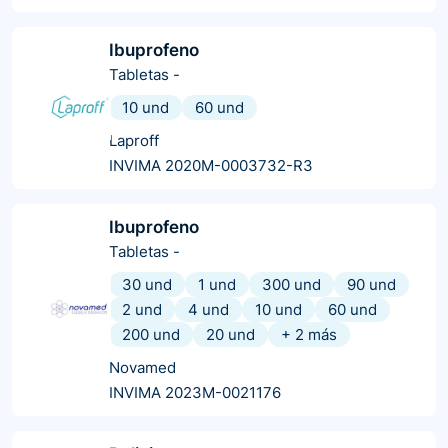
Ibuprofeno
Tabletas
-
10 und
60 und
Laproff
INVIMA 2020M-0003732-R3
Ibuprofeno
Tabletas
-
30 und
1 und
300 und
90 und
2 und
4 und
10 und
60 und
200 und
20 und
+
2
más
Novamed
INVIMA 2023M-0021176