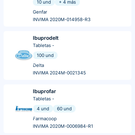
10 und
+
4
más
Genfar
INVIMA 2020M-014958-R3
Ibuprodelt
Tabletas
-
100 und
Delta
INVIMA 2024M-0021345
Ibuprofar
Tabletas
-
4 und
60 und
Farmacoop
INVIMA 2020M-0006984-R1