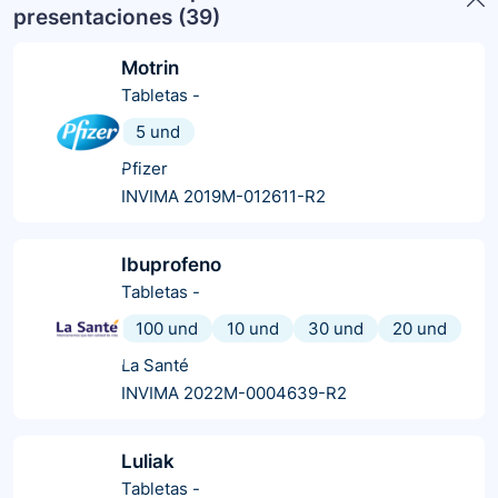
presentaciones (
39
)
Motrin
Tabletas
-
5 und
Pfizer
INVIMA 2019M-012611-R2
Ibuprofeno
Tabletas
-
100 und
10 und
30 und
20 und
La Santé
INVIMA 2022M-0004639-R2
Luliak
Tabletas
-