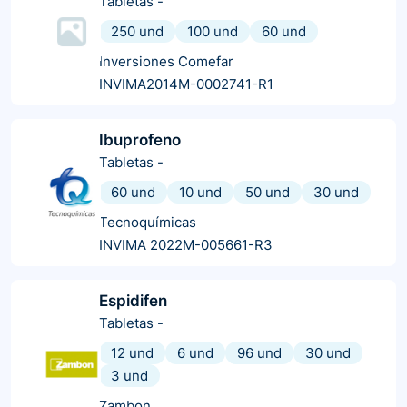
Tabletas
-
250 und
100 und
60 und
Inversiones Comefar
INVIMA2014M-0002741-R1
Ibuprofeno
Tabletas
-
60 und
10 und
50 und
30 und
Tecnoquímicas
INVIMA 2022M-005661-R3
Espidifen
Tabletas
-
12 und
6 und
96 und
30 und
3 und
Zambon