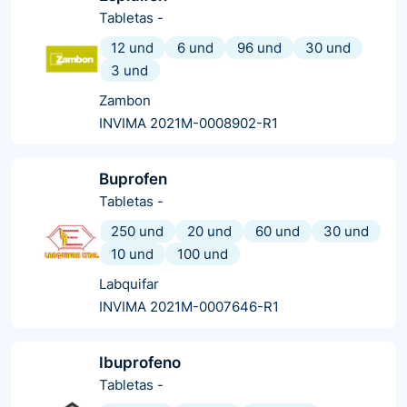
Tabletas
-
12 und
6 und
96 und
30 und
3 und
Zambon
INVIMA 2021M-0008902-R1
Buprofen
Tabletas
-
250 und
20 und
60 und
30 und
10 und
100 und
Labquifar
INVIMA 2021M-0007646-R1
Ibuprofeno
Tabletas
-