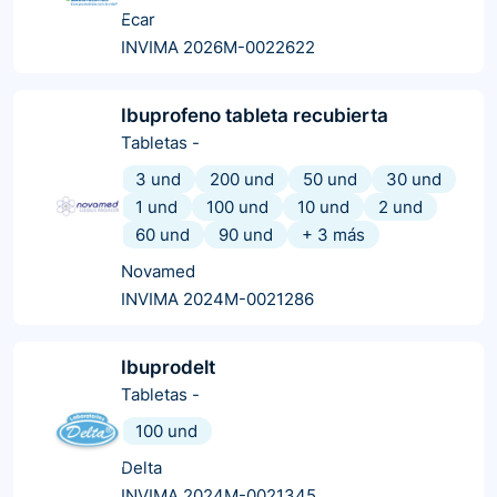
Ecar
INVIMA 2026M-0022622
Ibuprofeno tableta recubierta
Tabletas
-
3 und
200 und
50 und
30 und
1 und
100 und
10 und
2 und
60 und
90 und
+
3
más
Novamed
INVIMA 2024M-0021286
Ibuprodelt
Tabletas
-
100 und
Delta
INVIMA 2024M-0021345