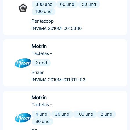
300 und
60 und
50 und
100 und
Pentacoop
INVIMA 2010M-0010380
Motrin
Tabletas
-
2 und
Pfizer
INVIMA 2019M-011317-R3
Motrin
Tabletas
-
4 und
30 und
100 und
2 und
60 und