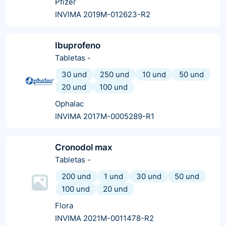
Pfizer
INVIMA 2019M-012623-R2
Ibuprofeno
Tabletas
-
30 und
250 und
10 und
50 und
20 und
100 und
Ophalac
INVIMA 2017M-0005289-R1
Cronodol max
Tabletas
-
200 und
1 und
30 und
50 und
100 und
20 und
Flora
INVIMA 2021M-0011478-R2