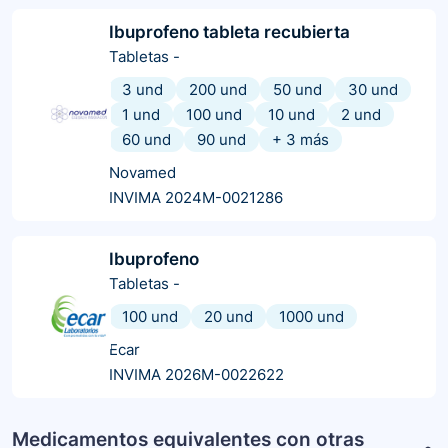
Ibuprofeno tableta recubierta
Tabletas
-
3 und
200 und
50 und
30 und
1 und
100 und
10 und
2 und
60 und
90 und
+
3
más
Novamed
INVIMA 2024M-0021286
Ibuprofeno
Tabletas
-
100 und
20 und
1000 und
Ecar
INVIMA 2026M-0022622
Medicamentos equivalentes con otras