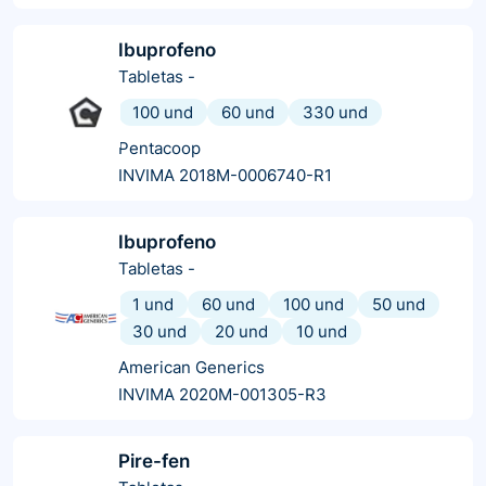
Ibuprofeno
Tabletas
-
100 und
60 und
330 und
Pentacoop
INVIMA 2018M-0006740-R1
Ibuprofeno
Tabletas
-
1 und
60 und
100 und
50 und
30 und
20 und
10 und
American Generics
INVIMA 2020M-001305-R3
Pire-fen