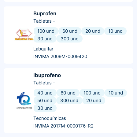
Buprofen
Tabletas
-
100 und
60 und
20 und
10 und
30 und
300 und
Labquifar
INVIMA 2009M-0009420
Ibuprofeno
Tabletas
-
40 und
60 und
100 und
10 und
50 und
300 und
20 und
30 und
Tecnoquímicas
INVIMA 2017M-0000176-R2