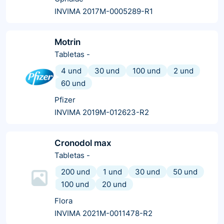
INVIMA 2017M-0005289-R1
Motrin
Tabletas
-
4 und
30 und
100 und
2 und
60 und
Pfizer
INVIMA 2019M-012623-R2
Cronodol max
Tabletas
-
200 und
1 und
30 und
50 und
100 und
20 und
Flora
INVIMA 2021M-0011478-R2