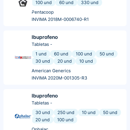
100 und
60 und
330 und
Pentacoop
INVIMA 2018M-0006740-R1
Ibuprofeno
Tabletas
-
1 und
60 und
100 und
50 und
30 und
20 und
10 und
American Generics
INVIMA 2020M-001305-R3
Ibuprofeno
Tabletas
-
30 und
250 und
10 und
50 und
20 und
100 und
Ophalac