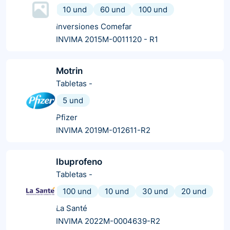
10 und
60 und
100 und
Inversiones Comefar
INVIMA 2015M-0011120 - R1
Motrin
Tabletas
-
5 und
Pfizer
INVIMA 2019M-012611-R2
Ibuprofeno
Tabletas
-
100 und
10 und
30 und
20 und
La Santé
INVIMA 2022M-0004639-R2