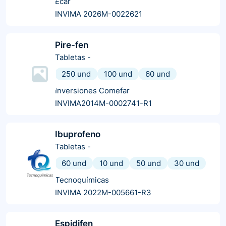
Ecar
INVIMA 2026M-0022621
Pire-fen
Tabletas
-
250 und
100 und
60 und
Inversiones Comefar
INVIMA2014M-0002741-R1
Ibuprofeno
Tabletas
-
60 und
10 und
50 und
30 und
Tecnoquímicas
INVIMA 2022M-005661-R3
Espidifen