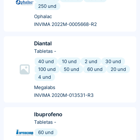
250 und
Ophalac
INVIMA 2022M-0005668-R2
Diantal
Tabletas
-
40 und
10 und
2 und
30 und
100 und
50 und
60 und
20 und
4 und
Megalabs
INVIMA 2020M-013531-R3
Ibuprofeno
Tabletas
-
60 und