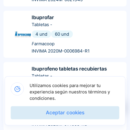
Ibuprofar
Tabletas
-
4 und
60 und
Farmacoop
INVIMA 2020M-0006984-R1
Ibuprofeno tabletas recubiertas
Tabletas
-
30 und
200 und
600 und
Utilizamos cookies para mejorar tu
experiencia según nuestros términos y
100 und
60 und
20 und
condiciones.
340 und
40 und
900 und
10 und
+
4
más
Aceptar cookies
Genfar
INVIMA 2020M-014958-R3