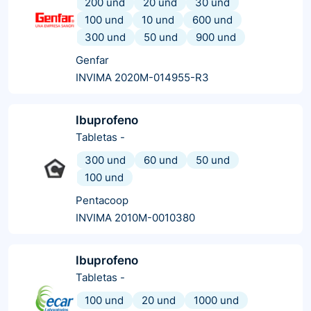
200 und
20 und
30 und
100 und
10 und
600 und
300 und
50 und
900 und
Genfar
INVIMA 2020M-014955-R3
Ibuprofeno
Tabletas
-
300 und
60 und
50 und
100 und
Pentacoop
INVIMA 2010M-0010380
Ibuprofeno
Tabletas
-
100 und
20 und
1000 und