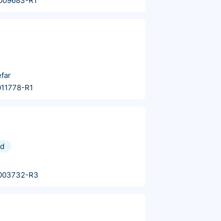
009683-R1
far
11778-R1
nd
003732-R3