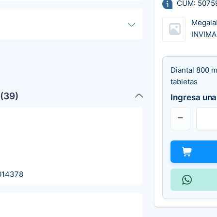
CUM: 5075
Megala
INVIMA
Diantal 800 m
tabletas
(
39
)
Ingresa una
014378