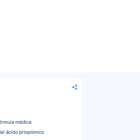
fórmula médica
el ácido priopiónico