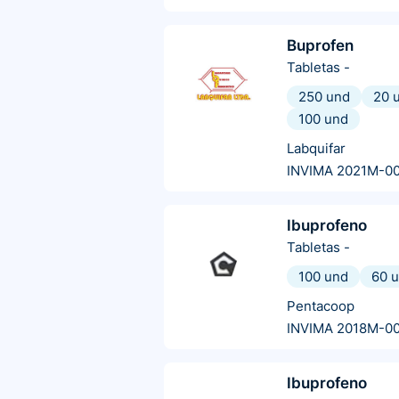
Buprofen
Tabletas
-
250 und
20 
100 und
Labquifar
INVIMA 2021M-0
Ibuprofeno
Tabletas
-
100 und
60 
Pentacoop
INVIMA 2018M-0
Ibuprofeno