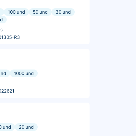
100 und
50 und
30 und
nd
cs
01305-R3
und
1000 und
022621
0 und
20 und