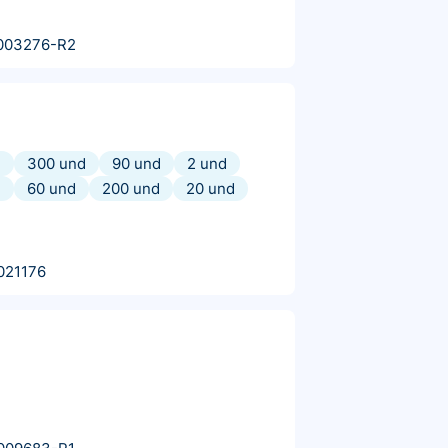
003276-R2
d
300 und
90 und
2 und
d
60 und
200 und
20 und
021176