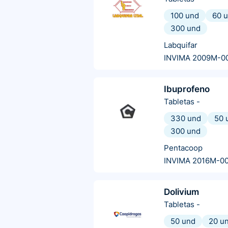
100 und
60 
300 und
Labquifar
INVIMA 2009M-0
Ibuprofeno
Tabletas
-
330 und
50 
300 und
Pentacoop
INVIMA 2016M-0
Dolivium
Tabletas
-
50 und
20 u