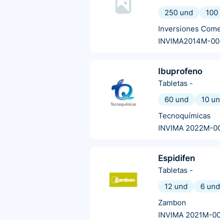
250 und
100
Inversiones Come
INVIMA2014M-00
Ibuprofeno
Tabletas
-
60 und
10 u
Tecnoquímicas
INVIMA 2022M-0
Espidifen
Tabletas
-
12 und
6 und
Zambon
INVIMA 2021M-0