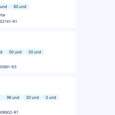
 und
60 und
far
02741-R1
nd
50 und
30 und
05661-R3
96 und
30 und
3 und
008902-R1