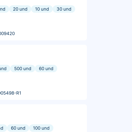
und
20 und
10 und
30 und
009420
und
500 und
60 und
005498-R1
nd
60 und
100 und