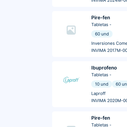
INVIMA 2024M-0
Pire-fen
Tabletas
-
60 und
Inversiones Come
INVIMA 2017M-00
Ibuprofeno
Tabletas
-
10 und
60 u
Laproff
INVIMA 2020M-0
Pire-fen
Tabletas
-