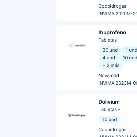
Coopidrogas
INVIMA 2020M-0
Ibuprofeno
Tabletas
-
30 und
1 un
4 und
10 un
+
2
más
Novamed
INVIMA 2023M-0
Dolivium
Tabletas
-
10 und
Coopidrogas