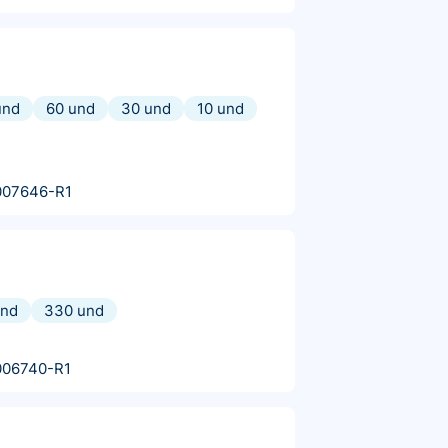
und
60 und
30 und
10 und
007646-R1
und
330 und
006740-R1