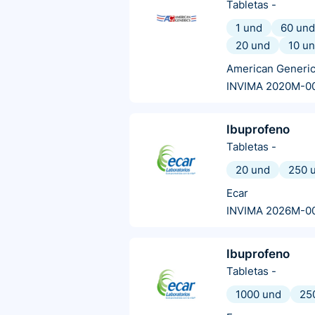
Tabletas
-
1 und
60 und
20 und
10 u
American Generi
INVIMA 2020M-0
Ibuprofeno
Tabletas
-
20 und
250 
Ecar
INVIMA 2026M-0
Ibuprofeno
Tabletas
-
1000 und
25