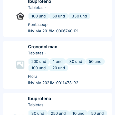
Ibuprofeno
Tabletas
-
100 und
60 und
330 und
Pentacoop
INVIMA 2018M-0006740-R1
Cronodol max
Tabletas
-
200 und
1 und
30 und
50 und
100 und
20 und
Flora
INVIMA 2021M-0011478-R2
Ibuprofeno
Tabletas
-
30 und
250 und
10 und
50 und