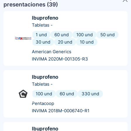
presentaciones (
39
)
Ibuprofeno
Tabletas
-
1 und
60 und
100 und
50 und
30 und
20 und
10 und
American Generics
INVIMA 2020M-001305-R3
Ibuprofeno
Tabletas
-
100 und
60 und
330 und
Pentacoop
INVIMA 2018M-0006740-R1
Ibuprofeno