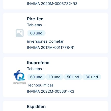
INVIMA 2020M-0003732-R3
Pire-fen
Tabletas
-
60 und
Inversiones Comefar
INVIMA 2017M-0011778-R1
Ibuprofeno
Tabletas
-
60 und
10 und
50 und
30 und
Tecnoquímicas
INVIMA 2022M-005661-R3
Espidifen