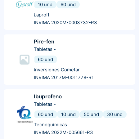
10 und
60 und
Laproff
INVIMA 2020M-0003732-R3
Pire-fen
Tabletas
-
60 und
Inversiones Comefar
INVIMA 2017M-0011778-R1
Ibuprofeno
Tabletas
-
60 und
10 und
50 und
30 und
Tecnoquímicas
INVIMA 2022M-005661-R3