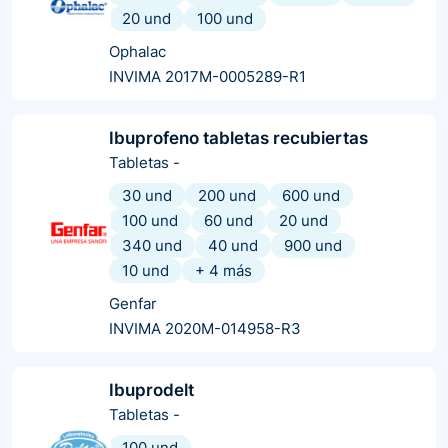
20 und
100 und
Ophalac
INVIMA 2017M-0005289-R1
Ibuprofeno tabletas recubiertas
Tabletas
-
30 und
200 und
600 und
100 und
60 und
20 und
340 und
40 und
900 und
10 und
+
4
más
Genfar
INVIMA 2020M-014958-R3
Ibuprodelt
Tabletas
-
100 und