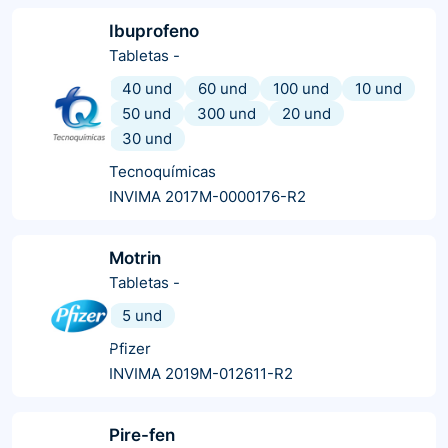
Ibuprofeno
Tabletas
-
40 und
60 und
100 und
10 und
50 und
300 und
20 und
30 und
Tecnoquímicas
INVIMA 2017M-0000176-R2
Motrin
Tabletas
-
5 und
Pfizer
INVIMA 2019M-012611-R2
Pire-fen