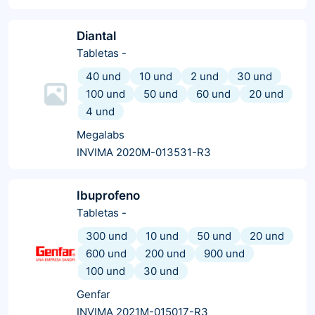
Diantal
Tabletas
-
40 und
10 und
2 und
30 und
100 und
50 und
60 und
20 und
4 und
Megalabs
INVIMA 2020M-013531-R3
Ibuprofeno
Tabletas
-
300 und
10 und
50 und
20 und
600 und
200 und
900 und
100 und
30 und
Genfar
INVIMA 2021M-015017-R3