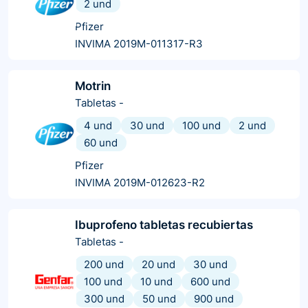
2 und
Pfizer
INVIMA 2019M-011317-R3
Motrin
Tabletas
-
4 und
30 und
100 und
2 und
60 und
Pfizer
INVIMA 2019M-012623-R2
Ibuprofeno tabletas recubiertas
Tabletas
-
200 und
20 und
30 und
100 und
10 und
600 und
300 und
50 und
900 und