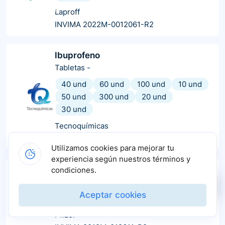
Laproff
INVIMA 2022M-0012061-R2
Ibuprofeno
Tabletas
-
40 und
60 und
100 und
10 und
50 und
300 und
20 und
30 und
Tecnoquímicas
INVIMA 2017M-0000176-R2
Utilizamos cookies para mejorar tu
experiencia según nuestros términos y
Motrin
condiciones.
Tabletas
-
Aceptar cookies
5 und
Pfizer