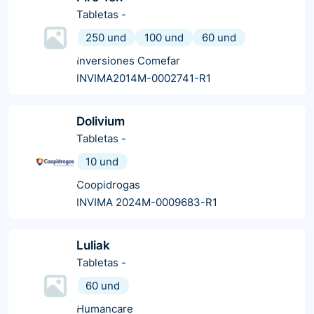
Tabletas
-
250 und
100 und
60 und
Inversiones Comefar
INVIMA2014M-0002741-R1
Dolivium
Tabletas
-
10 und
Coopidrogas
INVIMA 2024M-0009683-R1
Luliak
Tabletas
-
60 und
Humancare