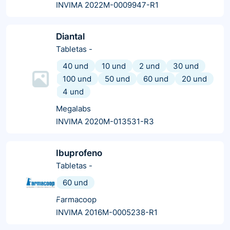
INVIMA 2022M-0009947-R1
Diantal
Tabletas
-
40 und
10 und
2 und
30 und
100 und
50 und
60 und
20 und
4 und
Megalabs
INVIMA 2020M-013531-R3
Ibuprofeno
Tabletas
-
60 und
Farmacoop
INVIMA 2016M-0005238-R1