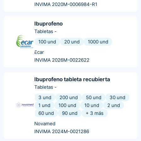
INVIMA 2020M-0006984-R1
Ibuprofeno
Tabletas
-
100 und
20 und
1000 und
Ecar
INVIMA 2026M-0022622
Ibuprofeno tableta recubierta
Tabletas
-
3 und
200 und
50 und
30 und
1 und
100 und
10 und
2 und
60 und
90 und
+
3
más
Novamed
INVIMA 2024M-0021286