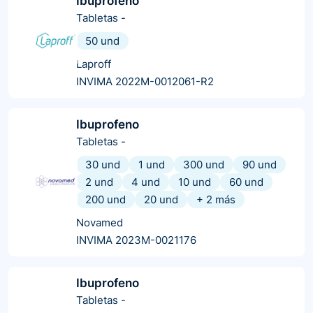
Ibuprofeno
Tabletas
-
50 und
Laproff
INVIMA 2022M-0012061-R2
Ibuprofeno
Tabletas
-
30 und
1 und
300 und
90 und
2 und
4 und
10 und
60 und
200 und
20 und
+
2
más
Novamed
INVIMA 2023M-0021176
Ibuprofeno
Tabletas
-