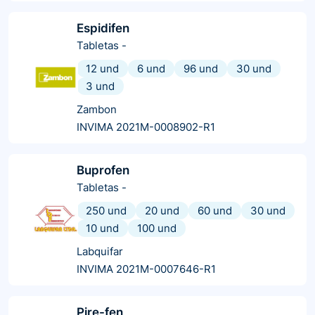
Espidifen
Tabletas
-
12 und
6 und
96 und
30 und
3 und
Zambon
INVIMA 2021M-0008902-R1
Buprofen
Tabletas
-
250 und
20 und
60 und
30 und
10 und
100 und
Labquifar
INVIMA 2021M-0007646-R1
Pire-fen