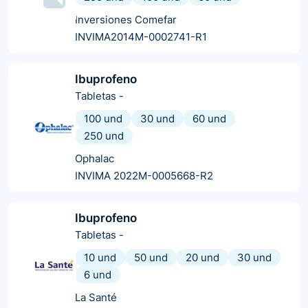
Inversiones Comefar
INVIMA2014M-0002741-R1
Ibuprofeno
Tabletas
-
100 und
30 und
60 und
250 und
Ophalac
INVIMA 2022M-0005668-R2
Ibuprofeno
Tabletas
-
10 und
50 und
20 und
30 und
6 und
La Santé