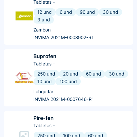
Tabletas
-
12 und
6 und
96 und
30 und
3 und
Zambon
INVIMA 2021M-0008902-R1
Buprofen
Tabletas
-
250 und
20 und
60 und
30 und
10 und
100 und
Labquifar
INVIMA 2021M-0007646-R1
Pire-fen
Tabletas
-
250 und
100 und
60 und