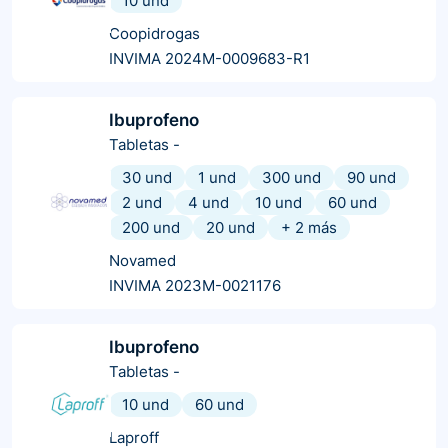
10 und
Coopidrogas
INVIMA 2024M-0009683-R1
Ibuprofeno
Tabletas
-
30 und
1 und
300 und
90 und
2 und
4 und
10 und
60 und
200 und
20 und
+
2
más
Novamed
INVIMA 2023M-0021176
Ibuprofeno
Tabletas
-
10 und
60 und
Laproff