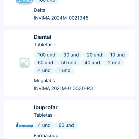
Delta
INVIMA 2024M-0021345
Diantal
Tabletas
-
100 und
30 und
20 und
10 und
60 und
50 und
40 und
2 und
4 und
1 und
Megalabs
INVIMA 2021M-013530-R3
Ibuprofar
Tabletas
-
4 und
60 und
Farmacoop