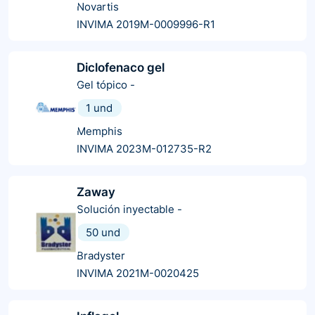
Novartis
INVIMA 2019M-0009996-R1
Diclofenaco gel
Gel tópico
-
1 und
Memphis
INVIMA 2023M-012735-R2
Zaway
Solución inyectable
-
50 und
Bradyster
INVIMA 2021M-0020425