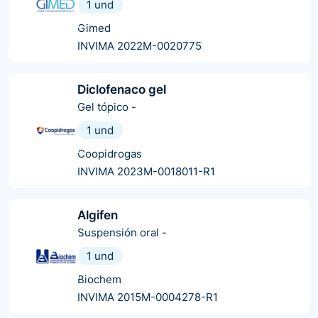
1 und
Gimed
INVIMA 2022M-0020775
Diclofenaco gel
Gel tópico
-
1 und
Coopidrogas
INVIMA 2023M-0018011-R1
Algifen
Suspensión oral
-
1 und
Biochem
INVIMA 2015M-0004278-R1