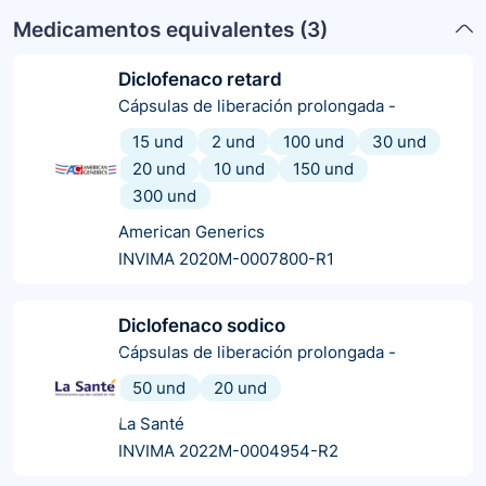
Medicamentos equivalentes (
3
)
Diclofenaco retard
Cápsulas de liberación prolongada
-
15 und
2 und
100 und
30 und
20 und
10 und
150 und
300 und
American Generics
INVIMA 2020M-0007800-R1
Diclofenaco sodico
Cápsulas de liberación prolongada
-
50 und
20 und
La Santé
INVIMA 2022M-0004954-R2