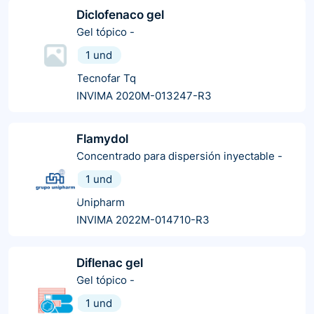
Diclofenaco gel
Gel tópico
-
1 und
Tecnofar Tq
INVIMA 2020M-013247-R3
Flamydol
Concentrado para dispersión inyectable
-
1 und
Unipharm
INVIMA 2022M-014710-R3
Diflenac gel
Gel tópico
-
1 und