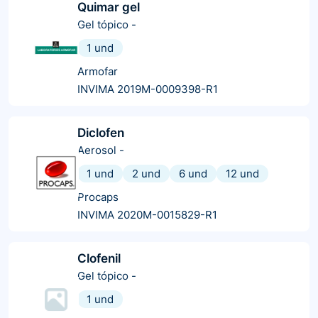
Quimar gel
Gel tópico
-
1 und
Armofar
INVIMA 2019M-0009398-R1
Diclofen
Aerosol
-
1 und
2 und
6 und
12 und
Procaps
INVIMA 2020M-0015829-R1
Clofenil
Gel tópico
-
1 und