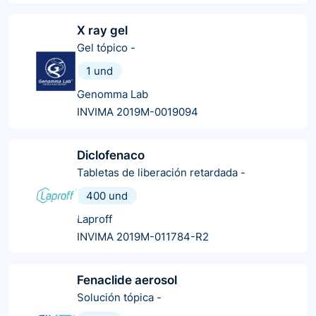
X ray gel
Gel tópico
-
1 und
Genomma Lab
INVIMA 2019M-0019094
Diclofenaco
Tabletas de liberación retardada
-
400 und
Laproff
INVIMA 2019M-011784-R2
Fenaclide aerosol
Solución tópica
-