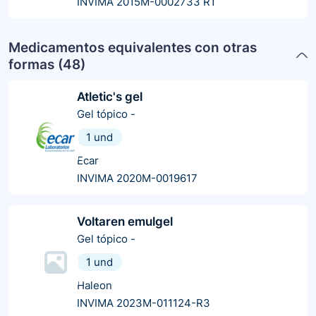
INVIMA 2015M-0002733 R1
Medicamentos equivalentes con otras
formas (
48
)
Atletic's gel
Gel tópico
-
1 und
Ecar
INVIMA 2020M-0019617
Voltaren emulgel
Gel tópico
-
1 und
Haleon
INVIMA 2023M-011124-R3