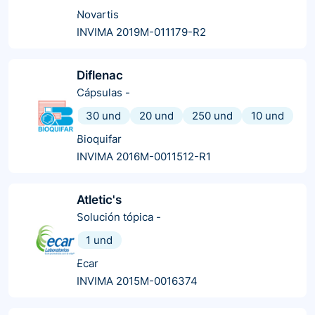
Novartis
INVIMA 2019M-011179-R2
Diflenac
Cápsulas
-
30 und
20 und
250 und
10 und
Bioquifar
INVIMA 2016M-0011512-R1
Atletic's
Solución tópica
-
1 und
Ecar
INVIMA 2015M-0016374