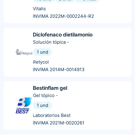
Vitalis
INVIMA 2022M-0002244-R2
Diclofenaco dietilamonio
Solución tópica
-
1 und
Retycol
INVIMA 2014M-0014913
Bestinflam gel
Gel tópico
-
1 und
Laboratorios Best
INVIMA 2021M-0020261