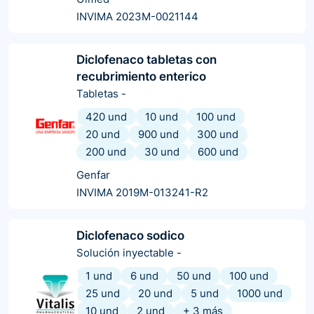
INVIMA 2023M-0021144
Diclofenaco tabletas con
recubrimiento enterico
Tabletas
-
420 und
10 und
100 und
20 und
900 und
300 und
200 und
30 und
600 und
Genfar
INVIMA 2019M-013241-R2
Diclofenaco sodico
Solución inyectable
-
1 und
6 und
50 und
100 und
25 und
20 und
5 und
1000 und
10 und
2 und
+
3
más