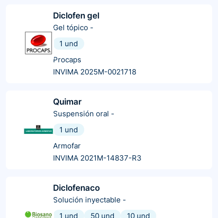
Diclofen gel
Gel tópico
-
1 und
Procaps
INVIMA 2025M-0021718
Quimar
Suspensión oral
-
1 und
Armofar
INVIMA 2021M-14837-R3
Diclofenaco
Solución inyectable
-
1 und
50 und
10 und