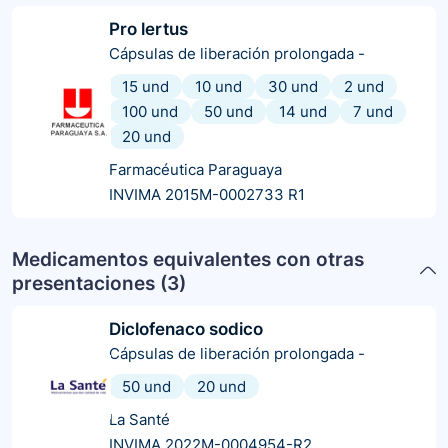
Pro lertus
Cápsulas de liberación prolongada
-
15 und
10 und
30 und
2 und
100 und
50 und
14 und
7 und
20 und
Farmacéutica Paraguaya
INVIMA 2015M-0002733 R1
Medicamentos equivalentes con otras
presentaciones (
3
)
Diclofenaco sodico
Cápsulas de liberación prolongada
-
50 und
20 und
La Santé
INVIMA 2022M-0004954-R2