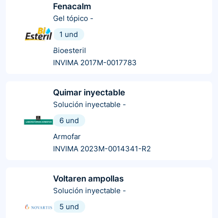
Fenacalm
Gel tópico
-
1 und
Bioesteril
INVIMA 2017M-0017783
Quimar inyectable
Solución inyectable
-
6 und
Armofar
INVIMA 2023M-0014341-R2
Voltaren ampollas
Solución inyectable
-
5 und