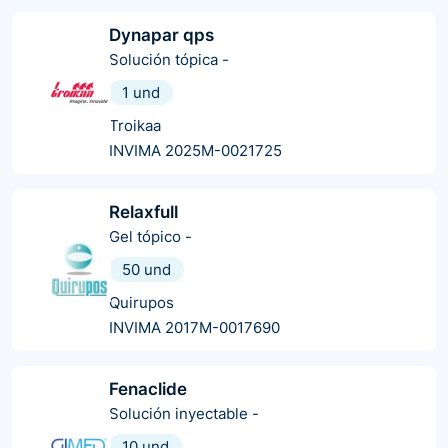
Dynapar qps
Solución tópica
-
1 und
Troikaa
INVIMA 2025M-0021725
Relaxfull
Gel tópico
-
50 und
Quirupos
INVIMA 2017M-0017690
Fenaclide
Solución inyectable
-
10 und