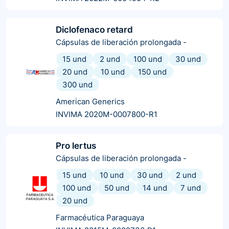
Diclofenaco retard
Cápsulas de liberación prolongada
-
15 und
2 und
100 und
30 und
20 und
10 und
150 und
300 und
American Generics
INVIMA 2020M-0007800-R1
Pro lertus
Cápsulas de liberación prolongada
-
15 und
10 und
30 und
2 und
100 und
50 und
14 und
7 und
20 und
Farmacéutica Paraguaya