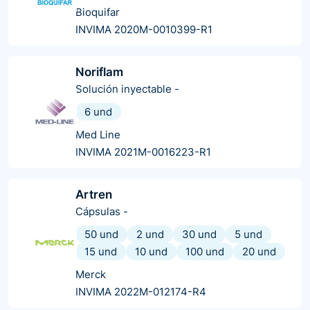
Bioquifar
INVIMA 2020M-0010399-R1
Noriflam
Solución inyectable
-
6 und
Med Line
INVIMA 2021M-0016223-R1
Artren
Cápsulas
-
50 und
2 und
30 und
5 und
15 und
10 und
100 und
20 und
Merck
INVIMA 2022M-012174-R4