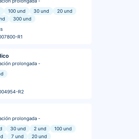
ración prolongada
-
100 und
30 und
20 und
nd
300 und
cs
007800-R1
dico
ración prolongada
-
nd
004954-R2
ración prolongada
-
d
30 und
2 und
100 und
nd
7 und
20 und