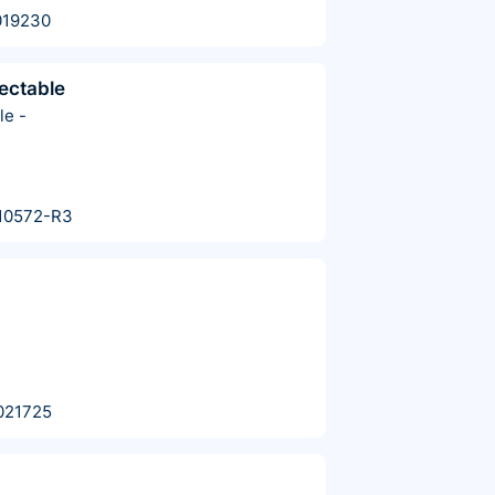
019230
yectable
le
-
10572-R3
021725