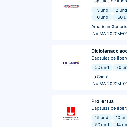
Cápsulas de libe
15 und
2 und
10 und
150 u
American Generi
INVIMA 2020M-0
Diclofenaco so
Cápsulas de libe
50 und
20 u
La Santé
INVIMA 2022M-0
Pro lertus
Cápsulas de libe
15 und
10 un
50 und
14 u