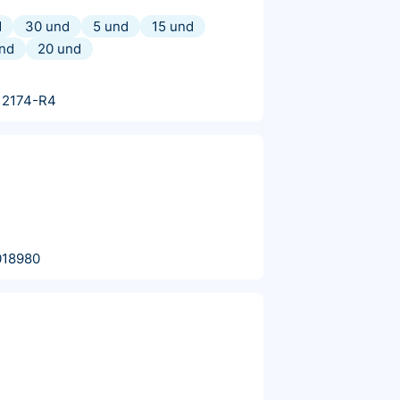
d
30 und
5 und
15 und
nd
20 und
12174-R4
018980