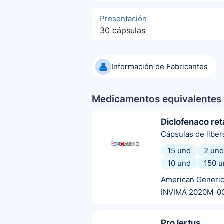
Presentación
30 cápsulas
Información de Fabricantes
Medicamentos equivalentes 
Diclofenaco ret
Cápsulas de libe
15 und
2 und
10 und
150 u
American Generi
INVIMA 2020M-0
Pro lertus