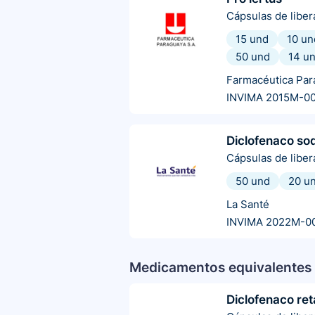
Cápsulas de libe
15 und
10 un
50 und
14 u
Farmacéutica Par
INVIMA 2015M-0
Diclofenaco so
Cápsulas de libe
50 und
20 u
La Santé
INVIMA 2022M-0
Medicamentos equivalentes 
Diclofenaco ret