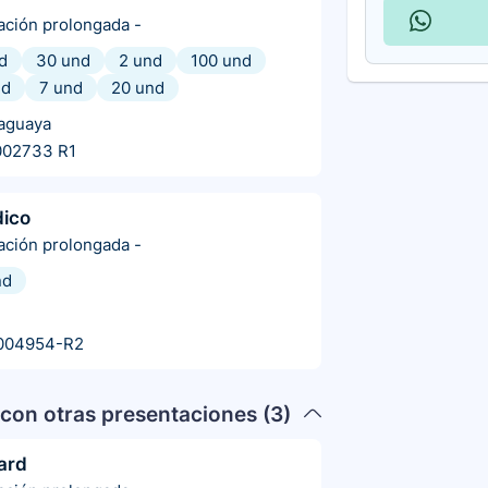
ración prolongada
-
d
30 und
2 und
100 und
nd
7 und
20 und
aguaya
002733 R1
dico
ración prolongada
-
nd
004954-R2
con otras presentaciones (
3
)
ard