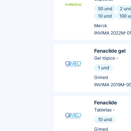
50 und
2 un
10 und
100 u
Merck
INVIMA 2022M-0
Fenaclide gel
Gel tópico
-
1 und
Gimed
INVIMA 2019M-0
Fenaclide
Tabletas
-
10 und
Gimed