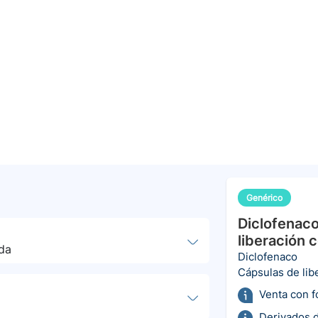
Genérico
Diclofenaco
liberación 
da
Diclofenaco
Cápsulas de lib
Venta con 
Derivados d