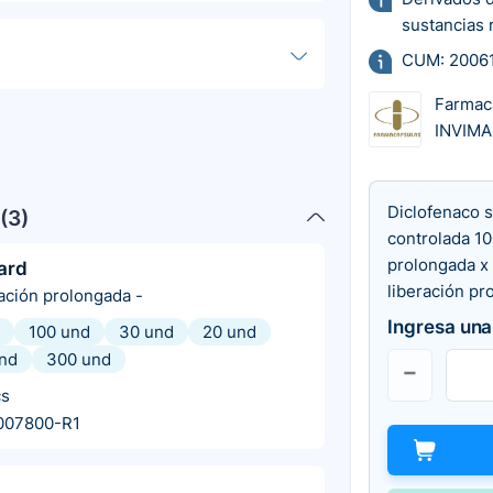
sustancias 
CUM: 2006
Farmac
INVIMA
Diclofenaco s
(
3
)
controlada 1
prolongada x
ard
liberación pr
ración prolongada
-
Ingresa una
100 und
30 und
20 und
nd
300 und
cs
007800-R1