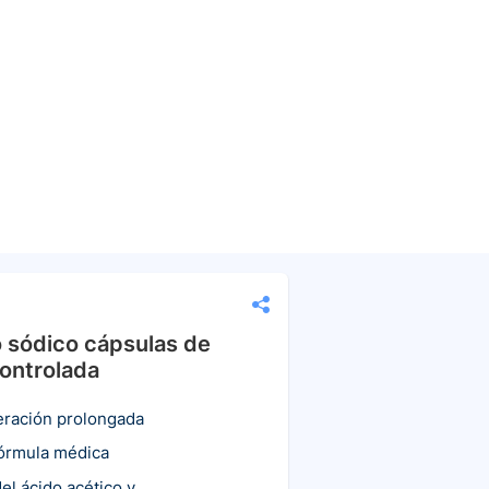
 sódico cápsulas de
controlada
eración prolongada
fórmula médica
el ácido acético y