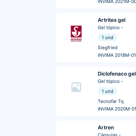
INVIMA 2021M-0
Artrites gel
Gel tópico
-
1 und
Siegfried
INVIMA 2018M-0
Diclofenaco gel
Gel tópico
-
1 und
Tecnofar Tq
INVIMA 2020M-0
Artren
Cápsulas
-