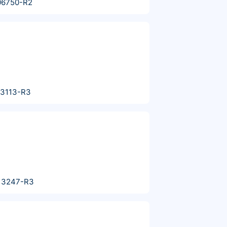
06750-R2
13113-R3
13247-R3