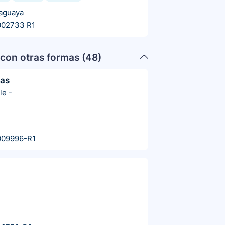
aguaya
002733 R1
con otras formas (
48
)
las
le
-
009996-R1