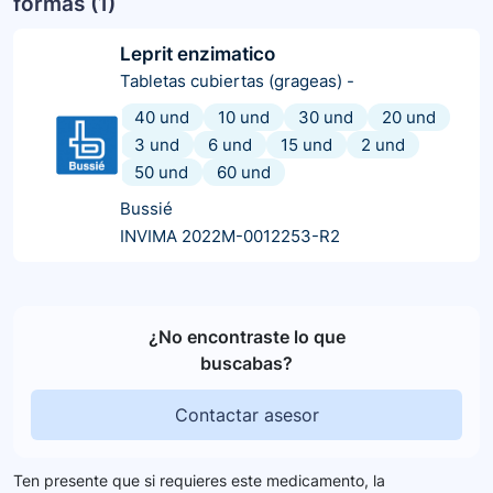
formas (
1
)
Leprit enzimatico
Tabletas cubiertas (grageas)
-
40 und
10 und
30 und
20 und
3 und
6 und
15 und
2 und
50 und
60 und
Bussié
INVIMA 2022M-0012253-R2
¿No encontraste lo que
buscabas?
Contactar asesor
Ten presente que si requieres este medicamento, la