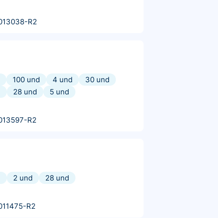
013038-R2
100 und
4 und
30 und
d
28 und
5 und
013597-R2
d
2 und
28 und
011475-R2