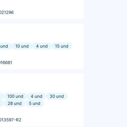
021296
 und
10 und
4 und
15 und
016681
100 und
4 und
30 und
d
28 und
5 und
013597-R2