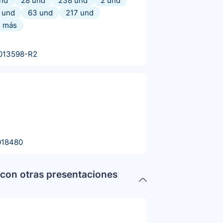
nd
28 und
238 und
2 und
 und
63 und
217 und
5
más
013598-R2
018480
con otras presentaciones