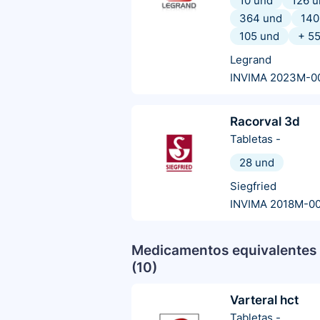
10 und
126 u
364 und
140
105 und
+
5
Legrand
INVIMA 2023M-0
Racorval 3d
Tabletas
-
28 und
Siegfried
INVIMA 2018M-0
Medicamentos equivalentes 
(
10
)
Varteral hct
Tabletas
-