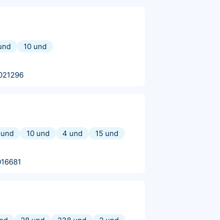
und
10 und
021296
 und
10 und
4 und
15 und
016681