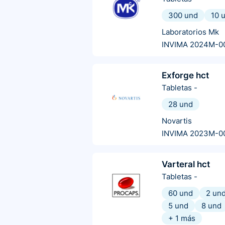
300 und
10 
Laboratorios Mk
INVIMA 2024M-0
Exforge hct
Tabletas
-
28 und
Novartis
INVIMA 2023M-0
Varteral hct
Tabletas
-
60 und
2 un
5 und
8 und
+
1
más