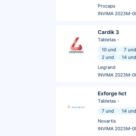
Procaps
INVIMA 2023M-0
Cardik 3
Tabletas
-
10 und
7 und
2 und
14 un
Legrand
INVIMA 2023M-0
Exforge hct
Tabletas
-
7 und
14 un
Novartis
INVIMA 2023M-0