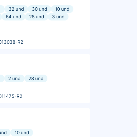
d
32 und
30 und
10 und
64 und
28 und
3 und
013038-R2
d
2 und
28 und
011475-R2
und
10 und