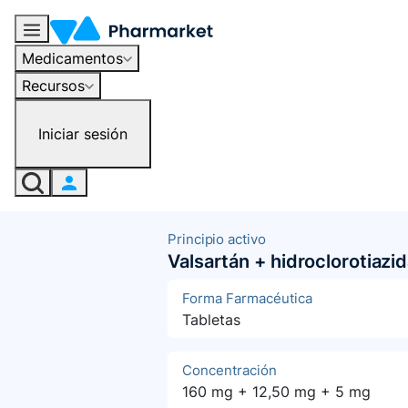
Medicamentos
Recursos
Iniciar sesión
Principio activo
Valsartán + hidroclorotiazi
Forma Farmacéutica
Tabletas
Concentración
160 mg + 12,50 mg + 5 mg