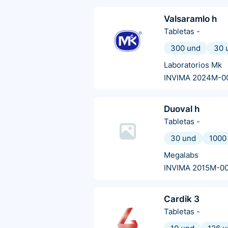
Valsaramlo h
Tabletas
-
300 und
30 
Laboratorios Mk
INVIMA 2024M-0
Duoval h
Tabletas
-
30 und
1000
Megalabs
INVIMA 2015M-0
Cardik 3
Tabletas
-