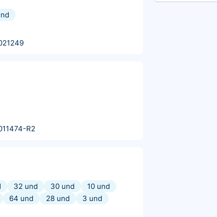
und
021249
011474-R2
d
32 und
30 und
10 und
64 und
28 und
3 und