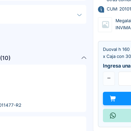
CUM: 2010
Megala
INVIMA
Duoval h 160
x Caja con 3
(
10
)
Ingresa una
011477-R2