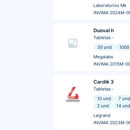
Laboratorios Mk
INVIMA 2024M-0
Duoval h
Tabletas
-
30 und
1000
Megalabs
INVIMA 2015M-0
Cardik 3
Tabletas
-
10 und
7 und
2 und
14 un
Legrand
INVIMA 2023M-0