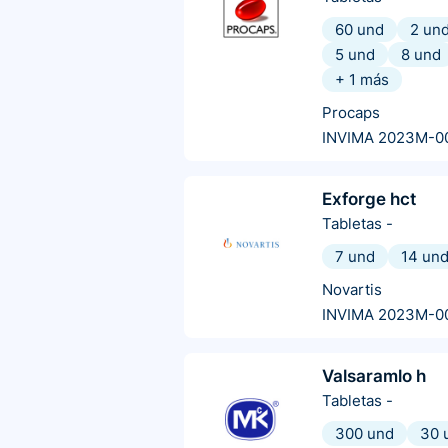
60 und
2 un
5 und
8 und
+
1
más
Procaps
INVIMA 2023M-0
Exforge hct
Tabletas
-
7 und
14 un
Novartis
INVIMA 2023M-0
Valsaramlo h
Tabletas
-
300 und
30 