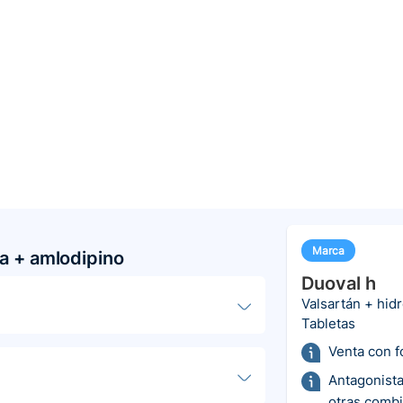
Marca
da + amlodipino
Duoval h
Valsartán + hid
Tabletas
Venta con 
Antagonista
otras comb