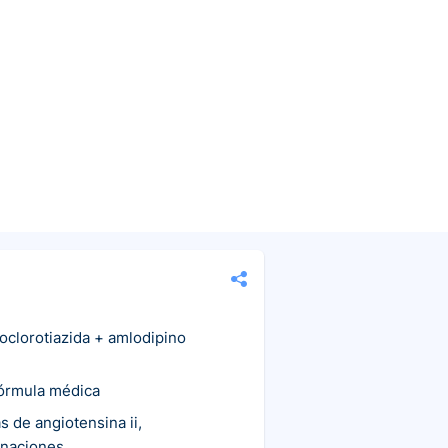
roclorotiazida + amlodipino
fórmula médica
s de angiotensina ii,
inaciones