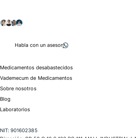
Explora nuestras soluciones y servicios para el sector
salud y farmacéutico.
+ 2000
proveedores
nos recomiendan
Habla con un asesor
Menú de navegación
Medicamentos desabastecidos
Vademecum de Medicamentos
Sobre nosotros
Blog
Laboratorios
Te puede interesar
NIT:
901602385