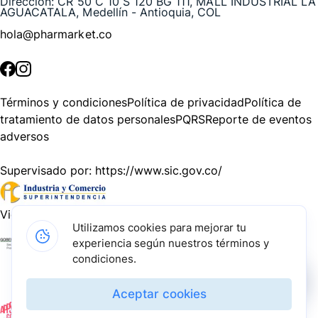
Dirección:
CR 50 C 10 S 120 BG 111, MALL INDUSTRIAL LA
AGUACATALA, Medellín - Antioquia, COL
hola@pharmarket.co
©
2026
Pharmarket. Todos los derechos reservados.
Términos y condiciones
Política de privacidad
Política de
tratamiento de datos personales
PQRS
Reporte de eventos
adversos
Supervisado por:
https://www.sic.gov.co/
Vigilado por:
https://www.dssa.gov.co/
Utilizamos cookies para mejorar tu
experiencia según nuestros términos y
Gracias a nuestros impulsadores, podemos presentarte la
condiciones.
solución tecnológica más avanzada para resolver los
desafíos farmacéuticos de la actualidad.
Aceptar cookies